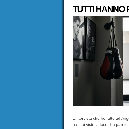
TUTTI HANNO
L’intervista che ho fatto ad An
ha mai visto la luce. Ha parole