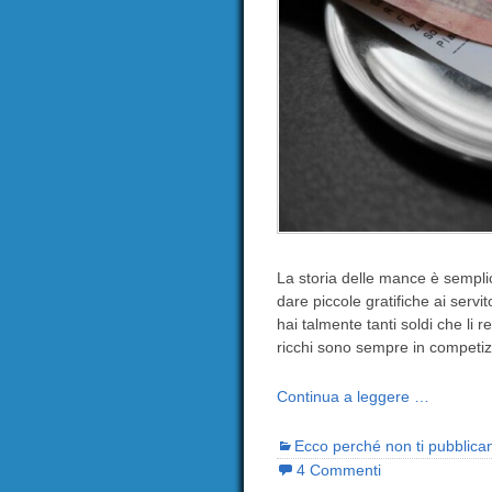
La storia delle mance è semplic
dare piccole gratifiche ai servi
hai talmente tanti soldi che li 
ricchi sono sempre in competizi
Continua a leggere …
Ecco perché non ti pubblica
4 Commenti