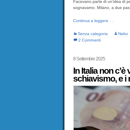
Facevano parte di un’idea di 
sognavamo. Milano, a due passi 
Continua a leggere …
Senza categoria
Nebo
2 Commenti
8 Settembre 2025
In Italia non c’è
schiavismo, e i 