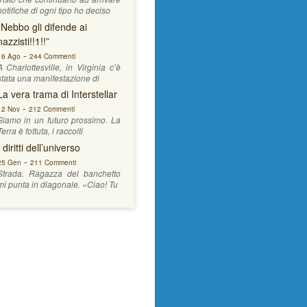
notifiche di ogni tipo ho deciso
“Nebbo gli difende ai
nazzisti!!1!!”
-
16 Ago
244 Commenti
A Charlottesville, in Virginia c’è
stata una manifestazione di
La vera trama di Interstellar
-
12 Nov
212 Commenti
Siamo in un futuro prossimo. La
Terra è fottuta, i raccolti
I diritti dell’universo
-
25 Gen
211 Commenti
Strada. Ragazza del banchetto
mi punta in diagonale. «Ciao! Tu