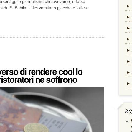
personaggi e giornalismo che avevamo, o forse
►
da S. Babila. Uffici vomitano giacche e tailleur
►
►
►
►
►
 verso di rendere cool lo
►
ristoratori ne soffrono
►
I p