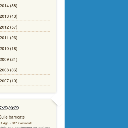
2014 (38)
2013 (43)
2012 (57)
2011 (26)
2010 (18)
2009 (21)
2008 (36)
2007 (10)
iù letti
Sulle barricate
-
19 Ago
320 Commenti
Visto che continuano ad arrivare