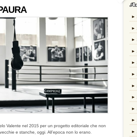
Ar
 PAURA
►
►
►
►
►
►
►
►
►
►
gelo Valente nel 2015 per un progetto editoriale che non
►
 vecchie e stanche, oggi. All’epoca non lo erano.