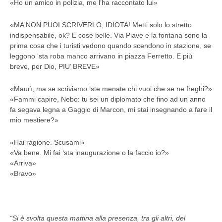
«Ho un amico in polizia, me l’ha raccontato lui»
«MA NON PUOI SCRIVERLO, IDIOTA! Metti solo lo stretto
indispensabile, ok? E cose belle. Via Piave e la fontana sono la
prima cosa che i turisti vedono quando scendono in stazione, se
leggono ‘sta roba manco arrivano in piazza Ferretto. E più
breve, per Dio, PIU’ BREVE»
«Maurì, ma se scriviamo ‘ste menate chi vuoi che se ne freghi?»
«Fammi capire, Nebo: tu sei un diplomato che fino ad un anno
fa segava legna a Gaggio di Marcon, mi stai insegnando a fare il
mio mestiere?»
«Hai ragione. Scusami»
«Va bene. Mi fai ‘sta inaugurazione o la faccio io?»
«Arriva»
«Bravo»
“Si è svolta questa mattina alla presenza, tra gli altri, del