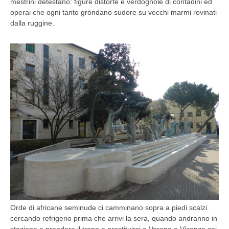
mestrini detestano: figure distorte e verdognole di contadini ed
operai che ogni tanto grondano sudore su vecchi marmi rovinati
dalla ruggine.
Orde di africane seminude ci camminano sopra a piedi scalzi
cercando refrigerio prima che arrivi la sera, quando andranno in
stazione a prendere il treno e prostituirsi a Verona o Vicenza coi