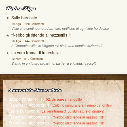
Roba Figa
Sulle barricate
-
19 Ago
320 Commenti
Visto che continuano ad arrivare notifiche di ogni tipo ho deciso
“Nebbo gli difende ai nazzisti!!1!!”
-
16 Ago
244 Commenti
A Charlottesville, in Virginia c’è stata una manifestazione di
La vera trama di Interstellar
-
12 Nov
212 Commenti
Siamo in un futuro prossimo. La Terra è fottuta, i raccolti
Lamentele Inascoltate
Iacopo Fontanelli
su
02. Un paese tranquillo
Francesco Abbonizio
su
L’ultimo samurai era il primo dei grillini
Laura Bellavite
su
La vera trama di 50 sfumature di grigio 2
Francesco Abbonizio
su
“Nebbo gli difende ai nazzisti!!1!!”
Francesco Abbonizio
su
“Nebbo gli difende ai nazzisti!!1!!”