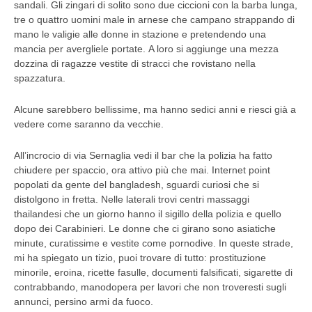
sandali. Gli zingari di solito sono due ciccioni con la barba lunga,
tre o quattro uomini male in arnese che campano strappando di
mano le valigie alle donne in stazione e pretendendo una
mancia per avergliele portate. A loro si aggiunge una mezza
dozzina di ragazze vestite di stracci che rovistano nella
spazzatura.
Alcune sarebbero bellissime, ma hanno sedici anni e riesci già a
vedere come saranno da vecchie.
All’incrocio di via Sernaglia vedi il bar che la polizia ha fatto
chiudere per spaccio, ora attivo più che mai. Internet point
popolati da gente del bangladesh, sguardi curiosi che si
distolgono in fretta. Nelle laterali trovi centri massaggi
thailandesi che un giorno hanno il sigillo della polizia e quello
dopo dei Carabinieri. Le donne che ci girano sono asiatiche
minute, curatissime e vestite come pornodive. In queste strade,
mi ha spiegato un tizio, puoi trovare di tutto: prostituzione
minorile, eroina, ricette fasulle, documenti falsificati, sigarette di
contrabbando, manodopera per lavori che non troveresti sugli
annunci, persino armi da fuoco.