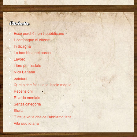
Etichette
Ecco perché non ti pubblicano
Il compagno di classe
In Spagna
La bambina nel bosco
Lavoro
Libro per l'estate
Nick Banana
opinioni
Quello che fai tu io lo faccio meglio
Recensioni
Ritardo mentale
Senza categoria
Storia
Tutte le volte che ce l'abbiamo fatta
Vita quotidiana