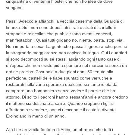
cinquantina di ventenni hipster che non ho idea da dove
vengano.
Passi l’Adecco e affianchi la vecchia caserma della Guardia di
finanza. Sui muri sono depositati strati e strati di cartelloni
strappati e reincollati che pubblicizzano eventi, concerti,
manifestazioni. Quasi tutti gridano no, niente, basta, stop, via.
Non importa a cosa. La gente che passa li ignora anche perché
la stragrande maggioranza non capisce la lingua. Qui i quartieri
si sono decomposti su sé stessi lasciando ogni tanto case di
un’epoca che non esiste più a spuntare nel marciume senza un
ordine preciso. Casupole a due piani anni ’50 tenute alla
perfezione, castelli delle fiabe spuntati come verruche e
restaurati nella vana speranza qualcuno sia tanto idiota da
comprare una bomboniera senza vedere il porcile che ha
attorno. Di solito i padroni hanno sessant’anni e ancora credono
il mattone sia destinato a salire. Quando crepano i figli si
affrettano a svendere, non ci riescono e il castello diventa
Eroinoland in meno di un anno.
Alla fine arrivi alla fontana di Aricò, un obrobrio che tutti i