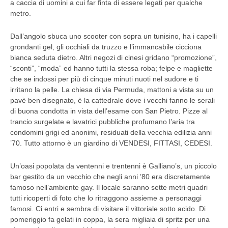
a caccia di uomini a cui far finta di essere legati per qualche
metro.
Dall’angolo sbuca uno scooter con sopra un tunisino, ha i capelli
grondanti gel, gli occhiali da truzzo e l’immancabile cicciona
bianca seduta dietro. Altri negozi di cinesi gridano “promozione”,
“sconti”, “moda” ed hanno tutti la stessa roba; felpe e magliette
che se indossi per più di cinque minuti nuoti nel sudore e ti
irritano la pelle. La chiesa di via Permuda, mattoni a vista su un
pavè ben disegnato, è la cattedrale dove i vecchi fanno le serali
di buona condotta in vista dell’esame con San Pietro. Pizze al
trancio surgelate e lavatrici pubbliche profumano l’aria tra
condomini grigi ed anonimi, residuati della vecchia edilizia anni
’70. Tutto attorno è un giardino di VENDESI, FITTASI, CEDESI.
Un’oasi popolata da ventenni e trentenni è Galliano’s, un piccolo
bar gestito da un vecchio che negli anni ’80 era discretamente
famoso nell’ambiente gay. Il locale saranno sette metri quadri
tutti ricoperti di foto che lo ritraggono assieme a personaggi
famosi. Ci entri e sembra di visitare il vittoriale sotto acido. Di
pomeriggio fa gelati in coppa, la sera migliaia di spritz per una