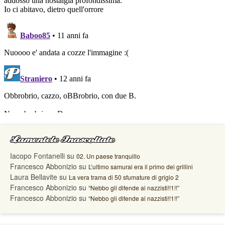
Lamentele Inascoltate
Iacopo Fontanelli
su
02. Un paese tranquillo
Francesco Abbonizio
su
L’ultimo samurai era il primo dei grillini
Laura Bellavite
su
La vera trama di 50 sfumature di grigio 2
Francesco Abbonizio
su
“Nebbo gli difende ai nazzisti!!1!!”
Francesco Abbonizio
su
“Nebbo gli difende ai nazzisti!!1!!”