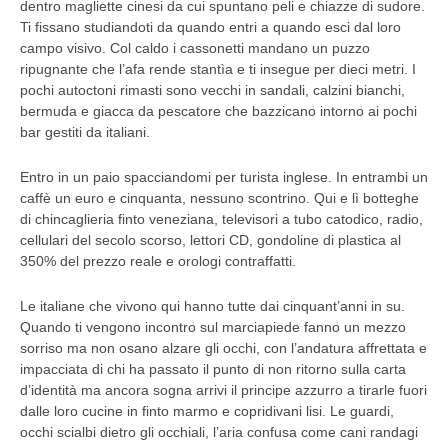
dentro magliette cinesi da cui spuntano peli e chiazze di sudore.
Ti fissano studiandoti da quando entri a quando esci dal loro
campo visivo. Col caldo i cassonetti mandano un puzzo
ripugnante che l’afa rende stantìa e ti insegue per dieci metri. I
pochi autoctoni rimasti sono vecchi in sandali, calzini bianchi,
bermuda e giacca da pescatore che bazzicano intorno ai pochi
bar gestiti da italiani.
Entro in un paio spacciandomi per turista inglese. In entrambi un
caffè un euro e cinquanta, nessuno scontrino. Qui e lì botteghe
di chincaglieria finto veneziana, televisori a tubo catodico, radio,
cellulari del secolo scorso, lettori CD, gondoline di plastica al
350% del prezzo reale e orologi contraffatti.
Le italiane che vivono qui hanno tutte dai cinquant’anni in su.
Quando ti vengono incontro sul marciapiede fanno un mezzo
sorriso ma non osano alzare gli occhi, con l’andatura affrettata e
impacciata di chi ha passato il punto di non ritorno sulla carta
d’identità ma ancora sogna arrivi il principe azzurro a tirarle fuori
dalle loro cucine in finto marmo e copridivani lisi. Le guardi,
occhi scialbi dietro gli occhiali, l’aria confusa come cani randagi