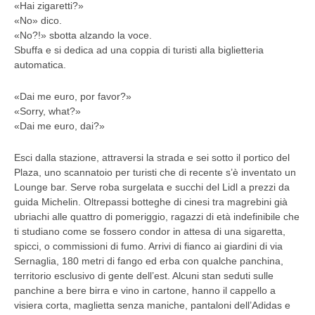
«Hai zigaretti?»
«No» dico.
«No?!» sbotta alzando la voce.
Sbuffa e si dedica ad una coppia di turisti alla biglietteria
automatica.
«Dai me euro, por favor?»
«Sorry, what?»
«Dai me euro, dai?»
Esci dalla stazione, attraversi la strada e sei sotto il portico del
Plaza, uno scannatoio per turisti che di recente s’è inventato un
Lounge bar. Serve roba surgelata e succhi del Lidl a prezzi da
guida Michelin. Oltrepassi botteghe di cinesi tra magrebini già
ubriachi alle quattro di pomeriggio, ragazzi di età indefinibile che
ti studiano come se fossero condor in attesa di una sigaretta,
spicci, o commissioni di fumo. Arrivi di fianco ai giardini di via
Sernaglia, 180 metri di fango ed erba con qualche panchina,
territorio esclusivo di gente dell’est. Alcuni stan seduti sulle
panchine a bere birra e vino in cartone, hanno il cappello a
visiera corta, maglietta senza maniche, pantaloni dell’Adidas e