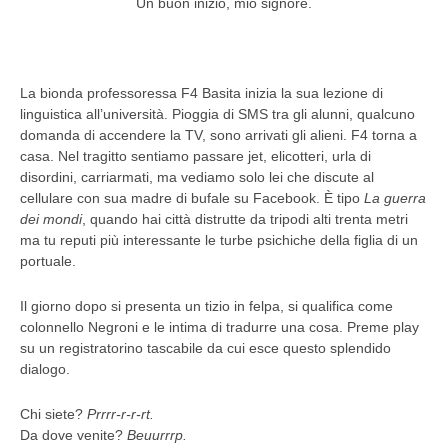
Un buon inizio, mio signore.
La bionda professoressa F4 Basita inizia la sua lezione di
linguistica all’università. Pioggia di SMS tra gli alunni, qualcuno
domanda di accendere la TV, sono arrivati gli alieni. F4 torna a
casa. Nel tragitto sentiamo passare jet, elicotteri, urla di
disordini, carriarmati, ma vediamo solo lei che discute al
cellulare con sua madre di bufale su Facebook. È tipo
La guerra
dei mondi
, quando hai città distrutte da tripodi alti trenta metri
ma tu reputi più interessante le turbe psichiche della figlia di un
portuale.
Il giorno dopo si presenta un tizio in felpa, si qualifica come
colonnello Negroni e le intima di tradurre una cosa. Preme play
su un registratorino tascabile da cui esce questo splendido
dialogo.
Chi siete?
Prrrr-r-r-rt.
Da dove venite?
Beuurrrp.