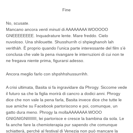
Fine
No, scusate.
Mancano ancora
venti minuti
di AAAAAAAA WOOOOO
GNEEEEEEEE. Inquadrature lente. Mare freddo. Cielo
nuvoloso. Una shilouette. Shusshurrih ci shpieghanoh lah
verithàh. È proprio quando l’unica parte interessante del film s’è
conclusa che vale la pena rivangare le interruzioni di cui non te
ne fregava niente prima, figurarsi adesso.
Ancora meglio farlo con shpshhshussurrihh.
A crisi ultimata, Basita si fa ingravidare da Phrogy. Siccome vede
il futuro sa che la figlia morirà di cancro a dodici anni. Phrogy
dice che non vale la pena farla, Basita invece dice che tutte le
sue amiche su Facebook partoriscono e poi, comunque, un
gatto dura meno. Phrogy la mollaAAAAAAA WOOO
GNIGNIGNIIIIIIII, lei partorisce e cresce la bambina da sola. Le
fa anche fare la chemioterapia pur sapendo che comunque
schiatterà, perché al festival di Venezia non può mancare la