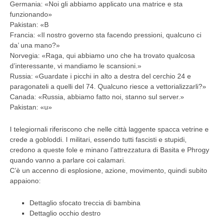
Germania: «Noi gli abbiamo applicato una matrice e sta
funzionando»
Pakistan: «B
Francia: «Il nostro governo sta facendo pressioni, qualcuno ci
da’ una mano?»
Norvegia: «Raga, qui abbiamo uno che ha trovato qualcosa
d’interessante, vi mandiamo le scansioni.»
Russia: «Guardate i picchi in alto a destra del cerchio 24 e
paragonateli a quelli del 74. Qualcuno riesce a vettorializzarli?»
Canada: «Russia, abbiamo fatto noi, stanno sul server.»
Pakistan: «u»
I telegiornali riferiscono che nelle città laggente spacca vetrine e
crede a gobloddi. I militari, essendo tutti fascisti e stupidi,
credono a queste fole e minano l’attrezzatura di Basita e Phrogy
quando vanno a parlare coi calamari.
C’è un accenno di esplosione, azione, movimento, quindi subito
appaiono:
Dettaglio sfocato treccia di bambina
Dettaglio occhio destro