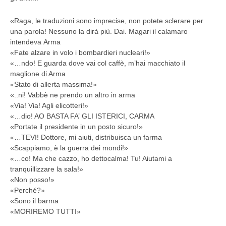
«Raga, le traduzioni sono imprecise, non potete sclerare per
una parola! Nessuno la dirà più. Dai. Magari il calamaro
intendeva Arma
«Fate alzare in volo i bombardieri nucleari!»
«…ndo! E guarda dove vai col caffè, m’hai macchiato il
maglione di Arma
«Stato di allerta massima!»
«..ni! Vabbè ne prendo un altro in arma
«Via! Via! Agli elicotteri!»
«…dio! AO BASTA FA’ GLI ISTERICI, CARMA
«Portate il presidente in un posto sicuro!»
«…TEVI! Dottore, mi aiuti, distribuisca un farma
«Scappiamo, è la guerra dei mondi!»
«…co! Ma che cazzo, ho dettocalma! Tu! Aiutami a
tranquillizzare la sala!»
«Non posso!»
«Perché?»
«Sono il barma
«MORIREMO TUTTI»