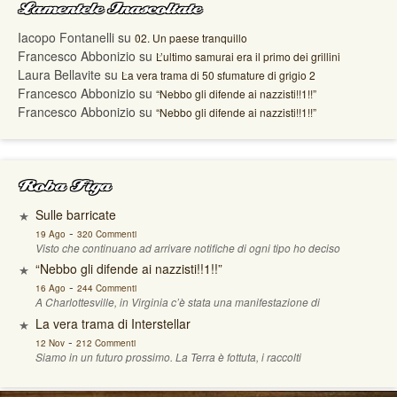
Lamentele Inascoltate
Iacopo Fontanelli
su
02. Un paese tranquillo
Francesco Abbonizio
su
L’ultimo samurai era il primo dei grillini
Laura Bellavite
su
La vera trama di 50 sfumature di grigio 2
Francesco Abbonizio
su
“Nebbo gli difende ai nazzisti!!1!!”
Francesco Abbonizio
su
“Nebbo gli difende ai nazzisti!!1!!”
Roba Figa
Sulle barricate
-
19 Ago
320 Commenti
Visto che continuano ad arrivare notifiche di ogni tipo ho deciso
“Nebbo gli difende ai nazzisti!!1!!”
-
16 Ago
244 Commenti
A Charlottesville, in Virginia c’è stata una manifestazione di
La vera trama di Interstellar
-
12 Nov
212 Commenti
Siamo in un futuro prossimo. La Terra è fottuta, i raccolti