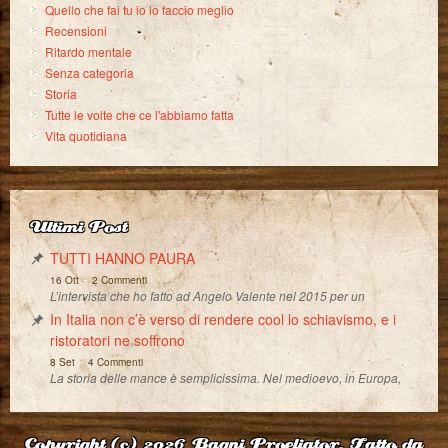
Quello che fai tu io lo faccio meglio
Recensioni
Ritardo mentale
Senza categoria
Storia
Tutte le volte che ce l'abbiamo fatta
Vita quotidiana
Ultimi Post
TUTTI HANNO PAURA
-
16 Ott
2 Commenti
L’intervista che ho fatto ad Angelo Valente nel 2015 per un
In Italia non c’è verso di rendere cool lo schiavismo, e i
ristoratori ne soffrono
-
8 Set
4 Commenti
La storia delle mance è semplicissima. Nel medioevo, in Europa,
Copyright (c) 2026
Bagni Proeliator. Fatto da