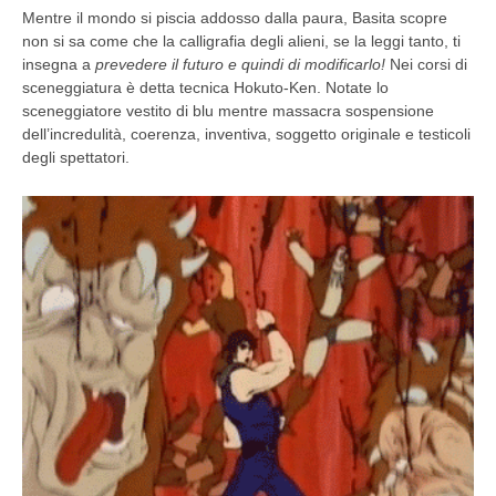
Mentre il mondo si piscia addosso dalla paura, Basita scopre
non si sa come che la calligrafia degli alieni, se la leggi tanto, ti
insegna a
prevedere il futuro e quindi di modificarlo!
Nei corsi di
sceneggiatura è detta tecnica Hokuto-Ken. Notate lo
sceneggiatore vestito di blu mentre massacra sospensione
dell’incredulità, coerenza, inventiva, soggetto originale e testicoli
degli spettatori.