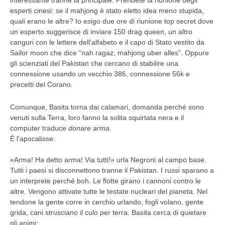
esperti cinesi: se il mahjong è stato eletto idea meno stupida,
quali erano le altre? Io
esigo
due ore di riunione top secret dove
un esperto suggerisce di inviare 150 drag queen, un altro
canguri con le lettere dell’alfabeto e il capo di Stato vestito da
Sailor moon che dice “nah ragaz, mahjong uber alles”. Oppure
gli scienziati del Pakistan che cercano di stabilire una
connessione usando un vecchio 386, connessione 56k e
precetti del Corano.
Comunque, Basita torna dai calamari, domanda perché sono
venuti sulla Terra, loro fanno la solita squirtata nera e il
computer traduce
donare arma.
È l’apocalisse.
«Arma! Ha detto arma! Via tutti!» urla Negroni al campo base.
Tutti i paesi si disconnettono tranne il Pakistan. I russi sparano a
un interprete perché boh. Le flotte girano i cannoni contro le
altre. Vengono attivate tutte le testate nucleari del pianeta. Nel
tendone la gente corre in cerchio urlando, fogli volano, gente
grida, cani strusciano il culo per terra. Basita cerca di quietare
gli animi: