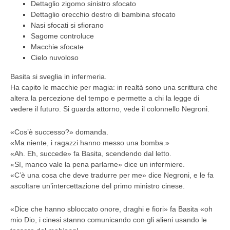
Dettaglio zigomo sinistro sfocato
Dettaglio orecchio destro di bambina sfocato
Nasi sfocati si sfiorano
Sagome controluce
Macchie sfocate
Cielo nuvoloso
Basita si sveglia in infermeria.
Ha capito le macchie per magia: in realtà sono una scrittura che
altera la percezione del tempo e permette a chi la legge di
vedere il futuro. Si guarda attorno, vede il colonnello Negroni.
«Cos’è successo?» domanda.
«Ma niente, i ragazzi hanno messo una bomba.»
«Ah. Eh, succede» fa Basita, scendendo dal letto.
«Sì, manco vale la pena parlarne» dice un infermiere.
«C’è una cosa che deve tradurre per me» dice Negroni, e le fa
ascoltare un’intercettazione del primo ministro cinese.
«Dice che hanno sbloccato onore, draghi e fiori» fa Basita «oh
mio Dio, i cinesi stanno comunicando con gli alieni usando le