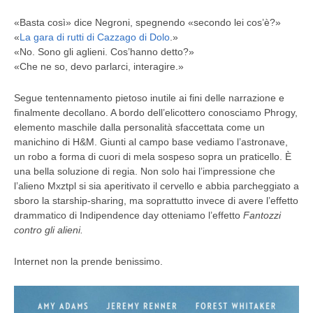
«Basta così» dice Negroni, spegnendo «secondo lei cos’è?»
«
La gara di rutti di Cazzago di Dolo
.»
«No. Sono gli aglieni. Cos’hanno detto?»
«Che ne so, devo parlarci, interagire.»
Segue tentennamento pietoso inutile ai fini delle narrazione e
finalmente decollano. A bordo dell’elicottero conosciamo Phrogy,
elemento maschile dalla personalità sfaccettata come un
manichino di H&M. Giunti al campo base vediamo l’astronave,
un robo a forma di cuori di mela sospeso sopra un praticello. È
una bella soluzione di regia. Non solo hai l’impressione che
l’alieno Mxztpl si sia aperitivato il cervello e abbia parcheggiato a
sboro la starship-sharing, ma soprattutto invece di avere l’effetto
drammatico di Indipendence day otteniamo l’effetto
Fantozzi
contro gli alieni.
Internet non la prende benissimo.