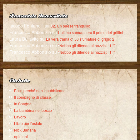
Lamentele Inascoltate
Iacopo Fontanelli
su
02. Un paese tranquillo
Francesco Abbonizio
su
L’ultimo samurai era il primo dei grillini
Laura Bellavite
su
La vera trama di 50 sfumature di grigio 2
Francesco Abbonizio
su
“Nebbo gli difende ai nazzisti!!1!!”
Francesco Abbonizio
su
“Nebbo gli difende ai nazzisti!!1!!”
Etichette
Ecco perché non ti pubblicano
Il compagno di classe
In Spagna
La bambina nel bosco
Lavoro
Libro per l'estate
Nick Banana
opinioni