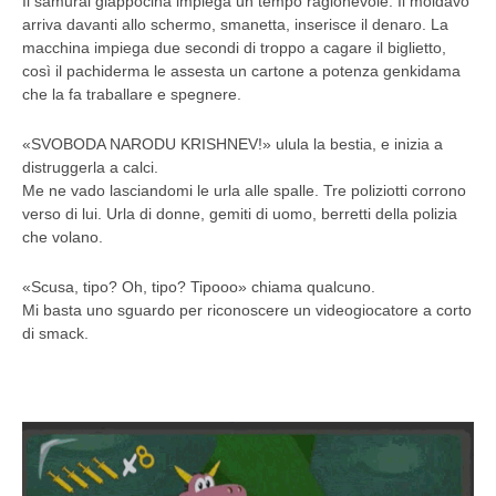
Il samurai giappocina impiega un tempo ragionevole. Il moldavo
arriva davanti allo schermo, smanetta, inserisce il denaro. La
macchina impiega due secondi di troppo a cagare il biglietto,
così il pachiderma le assesta un cartone a potenza genkidama
che la fa traballare e spegnere.
«SVOBODA NARODU KRISHNEV!» ulula la bestia, e inizia a
distruggerla a calci.
Me ne vado lasciandomi le urla alle spalle. Tre poliziotti corrono
verso di lui. Urla di donne, gemiti di uomo, berretti della polizia
che volano.
«Scusa, tipo? Oh, tipo? Tipooo» chiama qualcuno.
Mi basta uno sguardo per riconoscere un videogiocatore a corto
di smack.