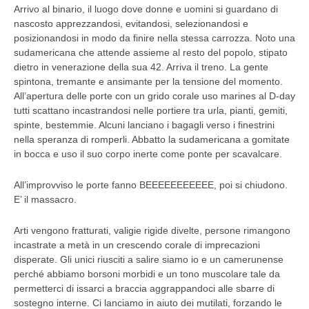
Arrivo al binario, il luogo dove donne e uomini si guardano di
nascosto apprezzandosi, evitandosi, selezionandosi e
posizionandosi in modo da finire nella stessa carrozza. Noto una
sudamericana che attende assieme al resto del popolo, stipato
dietro in venerazione della sua 42. Arriva il treno. La gente
spintona, tremante e ansimante per la tensione del momento.
All’apertura delle porte con un grido corale uso marines al D-day
tutti scattano incastrandosi nelle portiere tra urla, pianti, gemiti,
spinte, bestemmie. Alcuni lanciano i bagagli verso i finestrini
nella speranza di romperli. Abbatto la sudamericana a gomitate
in bocca e uso il suo corpo inerte come ponte per scavalcare.
All’improvviso le porte fanno BEEEEEEEEEEE, poi si chiudono.
E’ il massacro.
Arti vengono fratturati, valigie rigide divelte, persone rimangono
incastrate a metà in un crescendo corale di imprecazioni
disperate. Gli unici riusciti a salire siamo io e un camerunense
perché abbiamo borsoni morbidi e un tono muscolare tale da
permetterci di issarci a braccia aggrappandoci alle sbarre di
sostegno interne. Ci lanciamo in aiuto dei mutilati, forzando le