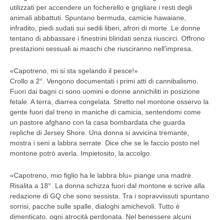
utilizzati per accendere un focherello e grigliare i resti degli
animali abbattuti. Spuntano bermuda, camicie hawaiane,
infradito, piedi sudati sui sedili liberi, afrori di morte. Le donne
tentano di abbassare i finestrini blindati senza riuscirci. Offrono
prestazioni sessuali ai maschi che riusciranno nell’impresa.
«Capotreno, mi si sta sgelando il pesce!»
Crollo a 2°. Vengono documentati i primi atti di cannibalismo.
Fuori dai bagni ci sono uomini e donne annichiliti in posizione
fetale. A terra, diarrea congelata. Stretto nel montone osservo la
gente fuori dal treno in maniche di camicia, sentendomi come
un pastore afghano con la casa bombardata che guarda
repliche di Jersey Shore. Una donna si avvicina tremante,
mostra i seni a labbra serrate. Dice che se le faccio posto nel
montone potrò averla. Impietosito, la accolgo.
«Capotreno, mio figlio ha le labbra blu» piange una madre.
Risalita a 18°. La donna schizza fuori dal montone e scrive alla
redazione di GQ che sono sessista. Tra i sopravvissuti spuntano
sorrisi, pacche sulle spalle, dialoghi amichevoli. Tutto è
dimenticato, ogni atrocità perdonata. Nel benessere alcuni