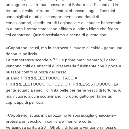
un vagone e l’altro puoi passare dal Sahara alla Finlandia. Un
tempo col caldo c’erano i finestrini abbassati, oggi i finestrini
sono sigillati e tutti gli scompartimenti sono dotati di
condizionatori, distributori di Legionella e di inaudite bestemmie
in quanto il termostato viene affidato al primo idiota che frigna
col capotreno. Quindi assistiamo a scene di questo tipo:
«Capotreno, scusi, ma in carrozza si muore di caldo» geme una
donna in pelliccia.
La temperatura scende a 7°. Le prime mani tremano, i deboli
vengono colti da attacchi di dissenteria fulminante che li porta a
bussare contro la porta del cesso
urlando PRRRREEESTOOOO, FACCIA
PRRRREEESTOOOOHOHODDIO PRRREESSSTOOOOO. La
gente squarcia i sedili di finta pelle per farne vestiti di fortuna. A
malincuore, alcuni scotennano il proprio gatto per farne un
copricapo di pelliccia.
«Capotreno, scusi, in carrozza ho le sopracciglia ghiacciate»
protesta un vecchio in camicia a maniche corte.
Vertiginosa salita a 20°. Gli abiti di fortuna vengono rimossi e