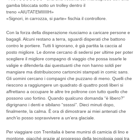
gamba bloccata sotto un trolley dentro il
treno «AIUTATEMIIIIIH»
«Signori, in carrozza, si parte» fischia il controllore.
Con la forza della disperazione riusciamo a caricare persone e
bagagli. Alcuni restano a terra, sguardi disperati che battono
contro le portiere. Tutti li ignorano, è già partita la caccia al
posto migliore. Le donne cercano di sedersi per ultime per poter
scegliere il migliore compagno di viaggio che possa issarle le
valigie e difenderla dai questuanti che non hanno soldi per
mangiare ma distribuiscono cartoncini stampati in comic sans.
Gli uomini cercano i compagni che puzzano di meno. Quelli che
riescono a raggiungere un quadrato di quattro posti liberi si
affrettano a occupare le altre tre poltrone con tutto quello che
possono uso fortino. Quando qualcuno domanda “è libero?”
digrignano i denti e sibilano “sssssì”. Dieci minuti dopo,
finalmente, la calma. È ora di dimostrare ai miei antenati che
anch’io posso sopravvivere a un’era glaciale.
Per viaggiare con Trenitalia è bene munirsi di camicia di lino e
montone, giacché grazie al progresso della tecnologia oggi tra