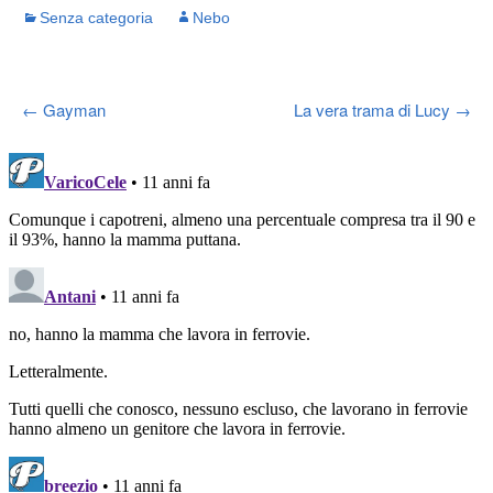
Senza categoria
Nebo
Post
←
Gayman
La vera trama di Lucy
→
navigation