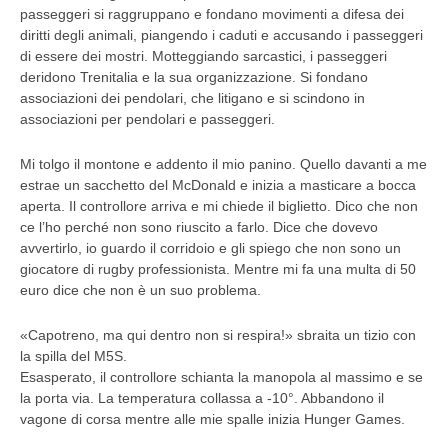
passeggeri si raggruppano e fondano movimenti a difesa dei
diritti degli animali, piangendo i caduti e accusando i passeggeri
di essere dei mostri. Motteggiando sarcastici, i passeggeri
deridono Trenitalia e la sua organizzazione. Si fondano
associazioni dei pendolari, che litigano e si scindono in
associazioni per pendolari e passeggeri.
Mi tolgo il montone e addento il mio panino. Quello davanti a me
estrae un sacchetto del McDonald e inizia a masticare a bocca
aperta. Il controllore arriva e mi chiede il biglietto. Dico che non
ce l’ho perché non sono riuscito a farlo. Dice che dovevo
avvertirlo, io guardo il corridoio e gli spiego che non sono un
giocatore di rugby professionista. Mentre mi fa una multa di 50
euro dice che non è un suo problema.
«Capotreno, ma qui dentro non si respira!» sbraita un tizio con
la spilla del M5S.
Esasperato, il controllore schianta la manopola al massimo e se
la porta via. La temperatura collassa a -10°. Abbandono il
vagone di corsa mentre alle mie spalle inizia Hunger Games.