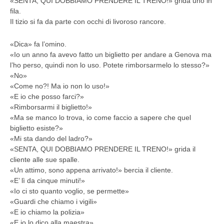
«SENTA, QUI DOBBIAMO PRENDERE IL TRENO!» grida uno in
fila.
Il tizio si fa da parte con occhi di livoroso rancore.
«Dica» fa l’omino.
«Io un anno fa avevo fatto un biglietto per andare a Genova ma
l’ho perso, quindi non lo uso. Potete rimborsarmelo lo stesso?»
«No»
«Come no?! Ma io non lo uso!»
«E io che posso farci?»
«Rimborsarmi il biglietto!»
«Ma se manco lo trova, io come faccio a sapere che quel
biglietto esiste?»
«Mi sta dando del ladro?»
«SENTA, QUI DOBBIAMO PRENDERE IL TRENO!» grida il
cliente alle sue spalle.
«Un attimo, sono appena arrivato!» bercia il cliente.
«E’ lì da cinque minuti!»
«Io ci sto quanto voglio, se permette»
«Guardi che chiamo i vigili»
«E io chiamo la polizia»
«E io lo dico alla maestra»