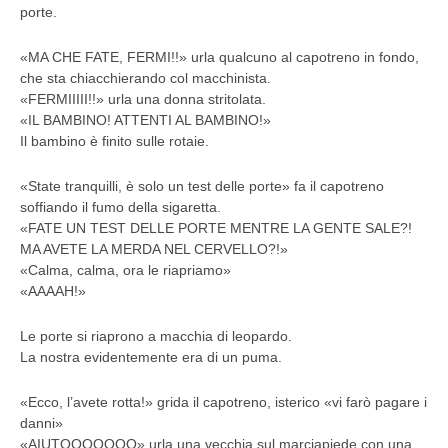
porte.
«MA CHE FATE, FERMI!!» urla qualcuno al capotreno in fondo,
che sta chiacchierando col macchinista.
«FERMIIIII!!» urla una donna stritolata.
«IL BAMBINO! ATTENTI AL BAMBINO!»
Il bambino è finito sulle rotaie.
«State tranquilli, è solo un test delle porte» fa il capotreno
soffiando il fumo della sigaretta.
«FATE UN TEST DELLE PORTE MENTRE LA GENTE SALE?!
MA AVETE LA MERDA NEL CERVELLO?!»
«Calma, calma, ora le riapriamo»
«AAAAH!»
Le porte si riaprono a macchia di leopardo.
La nostra evidentemente era di un puma.
«Ecco, l’avete rotta!» grida il capotreno, isterico «vi farò pagare i
danni»
«AIUTOOOOOOO» urla una vecchia sul marciapiede con una