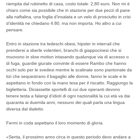
riempita dal rubinetto di casa, costo totale: 2,80 euro. Non mi è
chiaro come sia possibile che in stazione per due pezzi di pane
alla naftalina, una foglia d’insalata e un velo di prosciutto in crisi
d’identità ne chiedano 4.80, ma non importa. Ho altro a cui
pensare.
Entro in stazione tra tedeschi obesi, hipster in interrail che
prenderei a sberle volentieri, branchi di giappocinesi che si
muovono in slow motion intasando qualunque via di accesso o
di fuga, guardie giurate convinte di essere Rambo che hanno
occhi solo per le svedesi mentre le scalinate sono piantonate da
tizi che sequestrano il bagaglio alle donne, fanno le scale e le
aspettano in fondo con la mano tesa per il riscatto. Raggiungo la
biglietteria. Diciassette sportelli di cui due operanti devono
tenere testa a falangi d’idioti di ogni nazionalità la cui età va dai
quaranta ai duemila anni, nessuno dei quali parla una lingua
diversa dal dialetto.
Fermi in coda aspettano il loro momento di gloria.
«Senta, il prossimo anno circa in questo periodo devo andare a