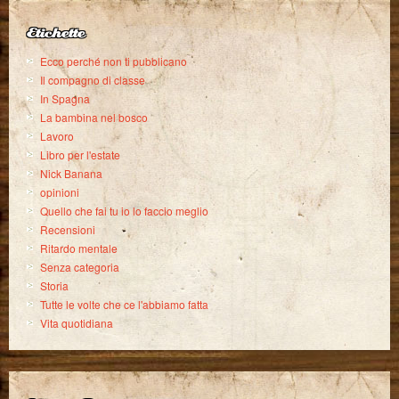
Etichette
Ecco perché non ti pubblicano
Il compagno di classe
In Spagna
La bambina nel bosco
Lavoro
Libro per l'estate
Nick Banana
opinioni
Quello che fai tu io lo faccio meglio
Recensioni
Ritardo mentale
Senza categoria
Storia
Tutte le volte che ce l'abbiamo fatta
Vita quotidiana