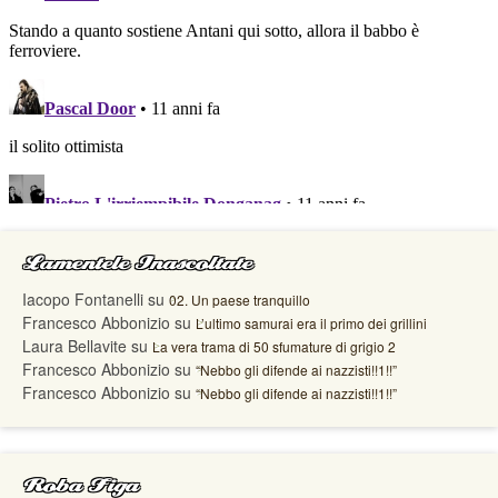
Lamentele Inascoltate
Iacopo Fontanelli
su
02. Un paese tranquillo
Francesco Abbonizio
su
L’ultimo samurai era il primo dei grillini
Laura Bellavite
su
La vera trama di 50 sfumature di grigio 2
Francesco Abbonizio
su
“Nebbo gli difende ai nazzisti!!1!!”
Francesco Abbonizio
su
“Nebbo gli difende ai nazzisti!!1!!”
Roba Figa