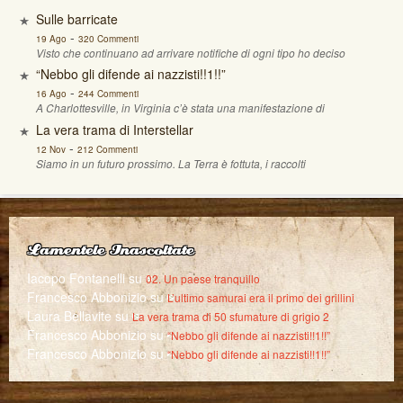
Sulle barricate
-
19 Ago
320 Commenti
Visto che continuano ad arrivare notifiche di ogni tipo ho deciso
“Nebbo gli difende ai nazzisti!!1!!”
-
16 Ago
244 Commenti
A Charlottesville, in Virginia c’è stata una manifestazione di
La vera trama di Interstellar
-
12 Nov
212 Commenti
Siamo in un futuro prossimo. La Terra è fottuta, i raccolti
Lamentele Inascoltate
Iacopo Fontanelli
su
02. Un paese tranquillo
Francesco Abbonizio
su
L’ultimo samurai era il primo dei grillini
Laura Bellavite
su
La vera trama di 50 sfumature di grigio 2
Francesco Abbonizio
su
“Nebbo gli difende ai nazzisti!!1!!”
Francesco Abbonizio
su
“Nebbo gli difende ai nazzisti!!1!!”