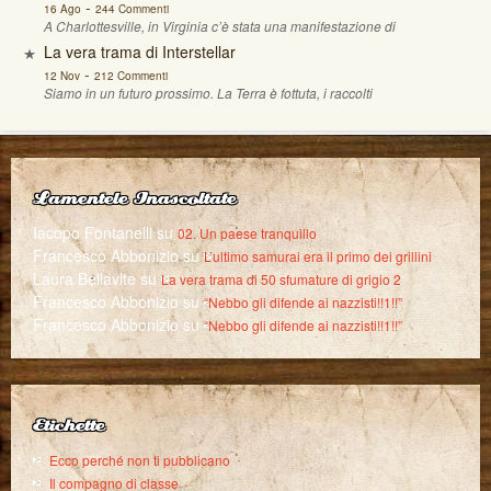
-
16 Ago
244 Commenti
A Charlottesville, in Virginia c’è stata una manifestazione di
La vera trama di Interstellar
-
12 Nov
212 Commenti
Siamo in un futuro prossimo. La Terra è fottuta, i raccolti
Lamentele Inascoltate
Iacopo Fontanelli
su
02. Un paese tranquillo
Francesco Abbonizio
su
L’ultimo samurai era il primo dei grillini
Laura Bellavite
su
La vera trama di 50 sfumature di grigio 2
Francesco Abbonizio
su
“Nebbo gli difende ai nazzisti!!1!!”
Francesco Abbonizio
su
“Nebbo gli difende ai nazzisti!!1!!”
Etichette
Ecco perché non ti pubblicano
Il compagno di classe