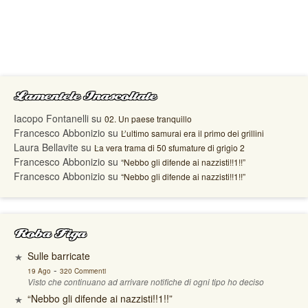
Lamentele Inascoltate
Iacopo Fontanelli
su
02. Un paese tranquillo
Francesco Abbonizio
su
L’ultimo samurai era il primo dei grillini
Laura Bellavite
su
La vera trama di 50 sfumature di grigio 2
Francesco Abbonizio
su
“Nebbo gli difende ai nazzisti!!1!!”
Francesco Abbonizio
su
“Nebbo gli difende ai nazzisti!!1!!”
Roba Figa
Sulle barricate
-
19 Ago
320 Commenti
Visto che continuano ad arrivare notifiche di ogni tipo ho deciso
“Nebbo gli difende ai nazzisti!!1!!”