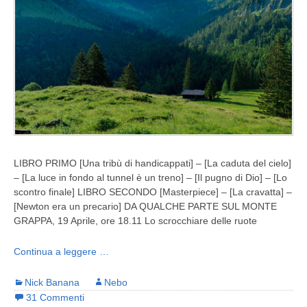
LIBRO PRIMO [Una tribù di handicappati] – [La caduta del cielo]
– [La luce in fondo al tunnel è un treno] – [Il pugno di Dio] – [Lo
scontro finale] LIBRO SECONDO [Masterpiece] – [La cravatta] –
[Newton era un precario] DA QUALCHE PARTE SUL MONTE
GRAPPA, 19 Aprile, ore 18.11 Lo scrocchiare delle ruote
Continua a leggere …
Nick Banana
Nebo
31 Commenti