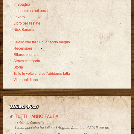
In Spagna
La bambina nel bosco
Lavoro
Libro per l'estate
Nick Banana
opinioni
Quello che fai tu io lo faccio meglio
Recensioni
Ritardo mentale
Senza categoria
Storia
Tutte le volte che ce l'abbiamo fatta
Vita quotidiana
Ultimi Post
TUTTI HANNO PAURA
-
16 Ott
2 Commenti
L’intervista che ho fatto ad Angelo Valente nel 2015 per un