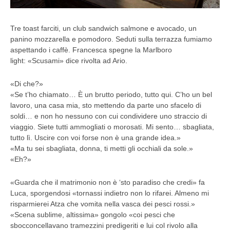
Tre toast farciti, un club sandwich salmone e avocado, un
panino mozzarella e pomodoro. Seduti sulla terrazza fumiamo
aspettando i caffè. Francesca spegne la Marlboro
light: «Scusami» dice rivolta ad Ario.
«Di che?»
«Se t’ho chiamato… È un brutto periodo, tutto qui. C’ho un bel
lavoro, una casa mia, sto mettendo da parte uno sfacelo di
soldi… e non ho nessuno con cui condividere uno straccio di
viaggio. Siete tutti ammogliati o morosati. Mi sento… sbagliata,
tutto lì. Uscire con voi forse non è una grande idea.»
«Ma tu sei sbagliata, donna, ti metti gli occhiali da sole.»
«Eh?»
«Guarda che il matrimonio non è ‘sto paradiso che credi» fa
Luca, sporgendosi «tornassi indietro non lo rifarei. Almeno mi
risparmierei Atza che vomita nella vasca dei pesci rossi.»
«Scena sublime, altissima» gongolo «coi pesci che
sbocconcellavano tramezzini predigeriti e lui col rivolo alla