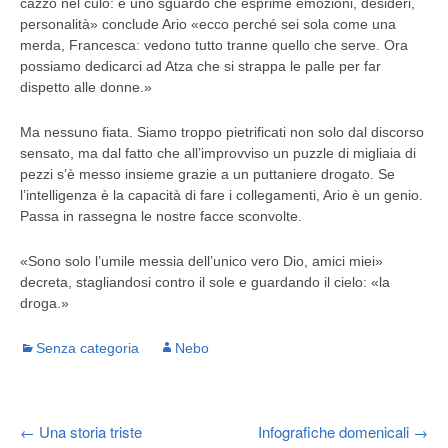
cazzo nel culo: è uno sguardo che esprime emozioni, desideri,
personalità» conclude Ario «ecco perché sei sola come una
merda, Francesca: vedono tutto tranne quello che serve. Ora
possiamo dedicarci ad Atza che si strappa le palle per far
dispetto alle donne.»
Ma nessuno fiata. Siamo troppo pietrificati non solo dal discorso
sensato, ma dal fatto che all’improvviso un puzzle di migliaia di
pezzi s’è messo insieme grazie a un puttaniere drogato. Se
l’intelligenza è la capacità di fare i collegamenti, Ario è un genio.
Passa in rassegna le nostre facce sconvolte.
«Sono solo l’umile messia dell’unico vero Dio, amici miei»
decreta, stagliandosi contro il sole e guardando il cielo: «la
droga.»
Senza categoria
Nebo
←
Una storia triste
Infografiche domenicali
→