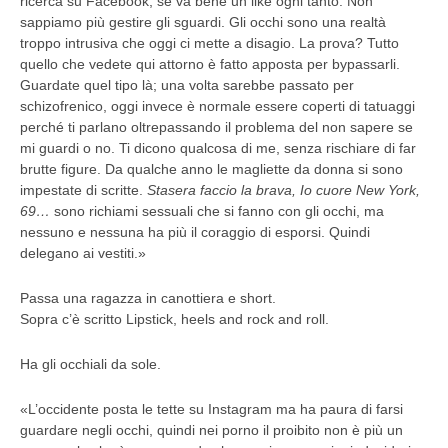
ricerca su Facebook, se va bene un like ogni tanto. Non
sappiamo più gestire gli sguardi. Gli occhi sono una realtà
troppo intrusiva che oggi ci mette a disagio. La prova? Tutto
quello che vedete qui attorno è fatto apposta per bypassarli.
Guardate quel tipo là; una volta sarebbe passato per
schizofrenico, oggi invece è normale essere coperti di tatuaggi
perché ti parlano oltrepassando il problema del non sapere se
mi guardi o no. Ti dicono qualcosa di me, senza rischiare di far
brutte figure. Da qualche anno le magliette da donna si sono
impestate di scritte.
Stasera faccio la brava, Io cuore New York,
69…
sono richiami sessuali che si fanno con gli occhi, ma
nessuno e nessuna ha più il coraggio di esporsi. Quindi
delegano ai vestiti.»
Passa una ragazza in canottiera e short.
Sopra c’è scritto Lipstick, heels and rock and roll.
Ha gli occhiali da sole.
«L’occidente posta le tette su Instagram ma ha paura di farsi
guardare negli occhi, quindi nei porno il proibito non è più un