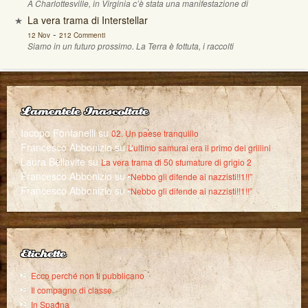
A Charlottesville, in Virginia c’è stata una manifestazione di
La vera trama di Interstellar
-
12 Nov
212 Commenti
Siamo in un futuro prossimo. La Terra è fottuta, i raccolti
Lamentele Inascoltate
Iacopo Fontanelli
su
02. Un paese tranquillo
Francesco Abbonizio
su
L’ultimo samurai era il primo dei grillini
Laura Bellavite
su
La vera trama di 50 sfumature di grigio 2
Francesco Abbonizio
su
“Nebbo gli difende ai nazzisti!!1!!”
Francesco Abbonizio
su
“Nebbo gli difende ai nazzisti!!1!!”
Etichette
Ecco perché non ti pubblicano
Il compagno di classe
In Spagna