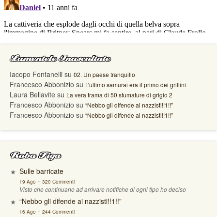
Lamentele Inascoltate
Iacopo Fontanelli
su
02. Un paese tranquillo
Francesco Abbonizio
su
L’ultimo samurai era il primo dei grillini
Laura Bellavite
su
La vera trama di 50 sfumature di grigio 2
Francesco Abbonizio
su
“Nebbo gli difende ai nazzisti!!1!!”
Francesco Abbonizio
su
“Nebbo gli difende ai nazzisti!!1!!”
Roba Figa
Sulle barricate
-
19 Ago
320 Commenti
Visto che continuano ad arrivare notifiche di ogni tipo ho deciso
“Nebbo gli difende ai nazzisti!!1!!”
-
16 Ago
244 Commenti