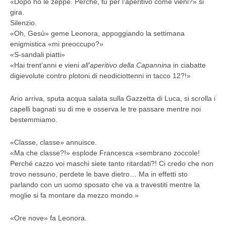
«Dopo ho le zeppe. Perché, tu per l’aperitivo come vieni?» si
gira.
Silenzio.
«Oh, Gesù» geme Leonora, appoggiando la settimana
enigmistica «mi preoccupo?»
«S-sandali piatti»
«Hai trent’anni e vieni
all’aperitivo della Capannina
in ciabatte
digievolute contro plotoni di neodiciottenni in tacco 12?!»
Ario arriva, sputa acqua salata sulla Gazzetta di Luca, si scrolla i
capelli bagnati su di me e osserva le tre passare mentre noi
bestemmiamo.
«Classe, classe» annuisce.
«Ma che classe?!» esplode Francesca «sembrano zoccole!
Perché cazzo voi maschi siete tanto ritardati?! Ci credo che non
trovo nessuno, perdete le bave dietro… Ma in effetti sto
parlando con un uomo sposato che va a travestiti mentre la
moglie si fa montare da mezzo mondo.»
«Ore nove» fa Leonora.