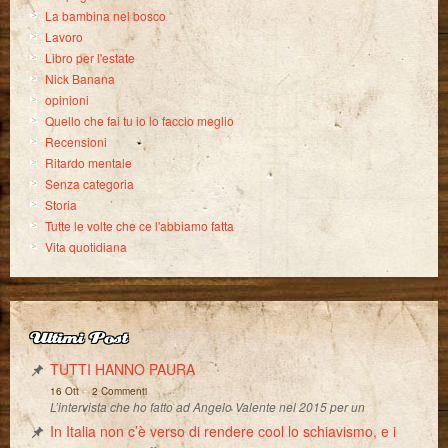
La bambina nel bosco
Lavoro
Libro per l'estate
Nick Banana
opinioni
Quello che fai tu io lo faccio meglio
Recensioni
Ritardo mentale
Senza categoria
Storia
Tutte le volte che ce l'abbiamo fatta
Vita quotidiana
Ultimi Post
TUTTI HANNO PAURA
-
16 Ott
2 Commenti
L’intervista che ho fatto ad Angelo Valente nel 2015 per un
In Italia non c’è verso di rendere cool lo schiavismo, e i