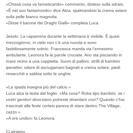
«Chissà cosa va farneticando» commento, disteso sulla sdraio.
«È nel suo fantamondo» dice Atza, spalmandosi la crema solare
sulla pelle bianco magnolia.
«Disse il barone dei Draghi Gialli» completa Luca.
Jesolo. La capannina durante la settimana è vivibile. È quasi
mezzogiorno, in cielo non c’è una nuvola e sono
fastidiosamente sobrio. Francesca manda via l’ennesimo
ambulante, Leonora fa le parole crociate. Ario sta pisciando in
mare vicino a una coppietta. Suoni di palloni, strilli di bambini
iperattivi, odore di asciugamani bagnati e crema solare, piedi
rinsecchiti e sabbia sotto le unghie.
«La spada insegna più del calcio.»
Luca alza la testa dal foglio: «Ma cosa? Roba tipo
bambini, se i
vostri genitori divorziano potreste diventare così?
Quando c’hai
trascinati alle feste cortesi pareva di stare dentro The Village,
cazzo.»
«A ore undici» fa Leonora.
Ci giriamo.