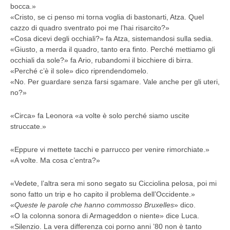
bocca.»
«Cristo, se ci penso mi torna voglia di bastonarti, Atza. Quel
cazzo di quadro sventrato poi me l’hai risarcito?»
«Cosa dicevi degli occhiali?» fa Atza, sistemandosi sulla sedia.
«Giusto, a merda il quadro, tanto era finto. Perché mettiamo gli
occhiali da sole?» fa Ario, rubandomi il bicchiere di birra.
«Perché c’è il sole» dico riprendendomelo.
«No. Per guardare senza farsi sgamare. Vale anche per gli uteri,
no?»
«Circa» fa Leonora «a volte è solo perché siamo uscite
struccate.»
«Eppure vi mettete tacchi e parrucco per venire rimorchiate.»
«A volte. Ma cosa c’entra?»
«Vedete, l’altra sera mi sono segato su Cicciolina pelosa, poi mi
sono fatto un trip e ho capito il problema dell’Occidente.»
«
Queste le parole che hanno commosso Bruxelles
» dico.
«O la colonna sonora di Armageddon o niente» dice Luca.
«Silenzio. La vera differenza coi porno anni ’80 non è tanto