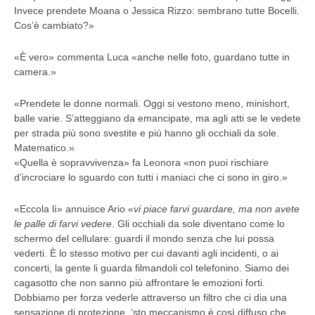
Invece prendete Moana o Jessica Rizzo: sembrano tutte Bocelli.
Cos’è cambiato?»
«È vero» commenta Luca «anche nelle foto, guardano tutte in
camera.»
«Prendete le donne normali. Oggi si vestono meno, minishort,
balle varie. S’atteggiano da emancipate, ma agli atti se le vedete
per strada più sono svestite e più hanno gli occhiali da sole.
Matematico.»
«Quella è sopravvivenza» fa Leonora «non puoi rischiare
d’incrociare lo sguardo con tutti i maniaci che ci sono in giro.»
«Eccola lì» annuisce Ario «
vi piace farvi guardare, ma non avete
le palle di farvi vedere
. Gli occhiali da sole diventano come lo
schermo del cellulare: guardi il mondo senza che lui possa
vederti. È lo stesso motivo per cui davanti agli incidenti, o ai
concerti, la gente li guarda filmandoli col telefonino. Siamo dei
cagasotto che non sanno più affrontare le emozioni forti.
Dobbiamo per forza vederle attraverso un filtro che ci dia una
sensazione di protezione. ‘sto meccanismo è così diffuso che