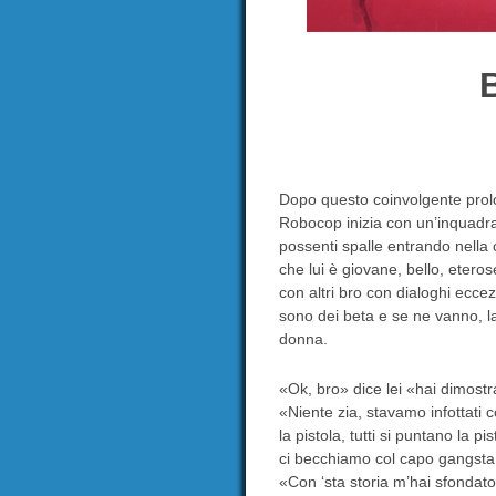
Dopo questo coinvolgente pro
Robocop inizia con un’inquadra
possenti spalle entrando nella 
che lui è giovane, bello, etero
con altri bro con dialoghi ecce
sono dei beta e se ne vanno, la
donna.
«Ok, bro» dice lei «hai dimost
«Niente zia, stavamo infottati 
la pistola, tutti si puntano la p
ci becchiamo col capo gangst
«Con ‘sta storia m’hai sfondat