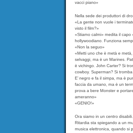
vacci piano»
Nella sede dei produttori di dro
«La gente non vuole i terminat
visto il film?»
«Stiamo calmi» medita il capo 
hollywoodiano. Funziona semp
«Non la seguo»
«Metti uno che è metà e metà, tu
selvaggi, ma è un Marines. Path
è vichingo. John Carter? Si trom
cowboy. Superman? Si tromba 
E’ negro e fa il simpa, ma è pu
faccia da umano, ma è un termi
prova a bere Monster e portare il
ameranno»
«GENIO!»
Ora siamo in un centro disabili. 
Ritardia sta spiegando a un mut
musica elettronica, quando si p