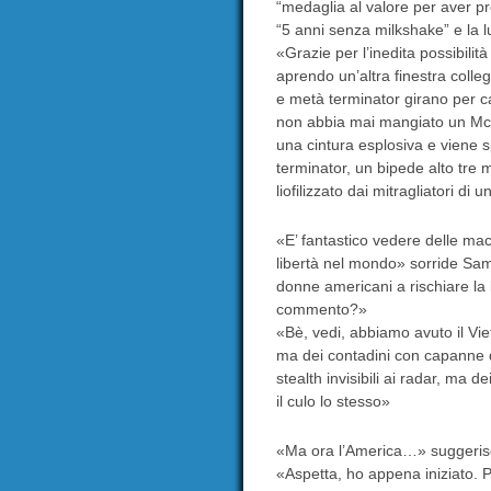
“medaglia al valore per aver pr
“5 anni senza milkshake” e la 
«Grazie per l’inedita possibili
aprendo un’altra finestra colle
e metà terminator girano per 
non abbia mai mangiato un McChi
una cintura esplosiva e viene
terminator, un bipede alto tre me
liofilizzato dai mitragliatori di
«E’ fantastico vedere delle ma
libertà nel mondo» sorride Samu
donne americani a rischiare la
commento?»
«Bè, vedi, abbiamo avuto il Vi
ma dei contadini con capanne di
stealth invisibili ai radar, ma d
il culo lo stesso»
«Ma ora l’America…» suggerisc
«Aspetta, ho appena iniziato. Po