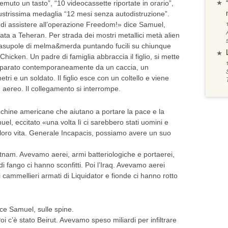
emuto un tasto”, “10 videocassette riportate in orario”,
lustrissima medaglia “12 mesi senza autodistruzione”.
tà di assistere all’operazione Freedom!» dice Samuel,
gata a Teheran. Per strada dei mostri metallici metà alien
casupole di melma&merda puntando fucili su chiunque
cken. Un padre di famiglia abbraccia il figlio, si mette
 sparato contemporaneamente da un caccia, un
tri e un soldato. Il figlio esce con un coltello e viene
 un aereo. Il collegamento si interrompe.
cchine americane che aiutano a portare la pace e la
el, eccitato «una volta lì ci sarebbero stati uomini e
 loro vita. Generale Incapacis, possiamo avere un suo
etnam. Avevamo aerei, armi batteriologiche e portaerei,
 fango ci hanno sconfitti. Poi l’Iraq. Avevamo aerei
ei cammellieri armati di Liquidator e fionde ci hanno rotto
e Samuel, sulle spine.
i c’è stato Beirut. Avevamo speso miliardi per infiltrare