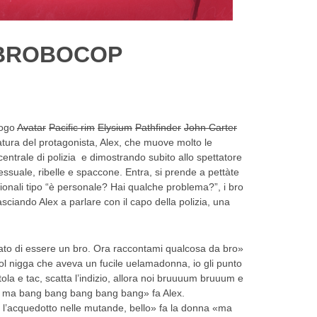
BROBOCOP
logo
Avatar
Pacific rim
Elysium
Pathfinder
John Carter
tura del protagonista, Alex, che muove molto le
centrale di polizia e dimostrando subito allo spettatore
sessuale, ribelle e spaccone. Entra, si prende a pettàte
zionali tipo “è personale? Hai qualche problema?”, i bro
sciando Alex a parlare con il capo della polizia, una
rato di essere un bro. Ora raccontami qualcosa da bro»
col nigga che aveva un fucile uelamadonna, io gli punto
istola e tac, scatta l’indizio, allora noi bruuuum bruuum e
a ma bang bang bang bang bang» fa Alex.
o l’acquedotto nelle mutande, bello» fa la donna «ma