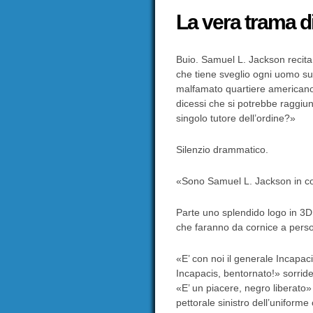
La vera trama 
Buio. Samuel L. Jackson recita
che tiene sveglio ogni uomo sull
malfamato quartiere americano
dicessi che si potrebbe raggiun
singolo tutore dell’ordine?»
Silenzio drammatico.
«Sono Samuel L. Jackson in co
Parte uno splendido logo in 3D
che faranno da cornice a perso
«E’ con noi il generale Incapac
Incapacis, bentornato!» sorrid
«E’ un piacere, negro liberato» r
pettorale sinistro dell’uniforme