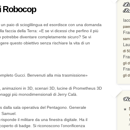
La
di Robocop
In
Iac
 un paio di scioglilingua ed esordisce con una domanda
paes
a faccia della Terra: «E se vi dicessi che perfino il più
Fra
 potrebbe diventare completamente sicuro? Se vi
samu
gere questo obiettivo senza rischiare la vita di un
Lau
di 5
Fra
gli d
Fra
gli d
mpleto Gucci. Benvenuti alla mia trasmissione»
, animazioni in 3D, scenari 3D, lucine di Prometheus 3D
naggi più monodimensionali di Jerry Calà.
Ro
is dalla sala operativa del Pentagono. Generale
e Samuel.
isponde il militare da una finestra digitale. Ha il
 coperto di badge. Si riconoscono l’onorificenza