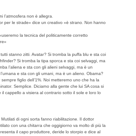
ni l’atmosfera non è allegra.
or per le strade» dice un creativo «è strano. Non hanno
«useremo la tecnica del politicamente corretto
re»
tti stanno zitti. Avatar? Si tromba la puffa blu e sta coi
finder? Si tromba la tipa sporca e sta coi selvaggi, ma
ba l’aliena e sta con gli alieni selvaggi, ma è un
l’umana e sta con gli umani, ma è un alieno. Obama?
r sempre figlio dell’1%. Noi metteremo uno che ha la
nator. Semplice. Diciamo alla gente che lui SA cosa si
 cappello a visiera al contrario sotto il sole e loro lo
Mutilati di ogni sorta fanno riabilitazione. Il dottor
ilato con una chitarra che oggigiorno va molto di più la
resenta il capo produttore, deride lo storpio e dice al