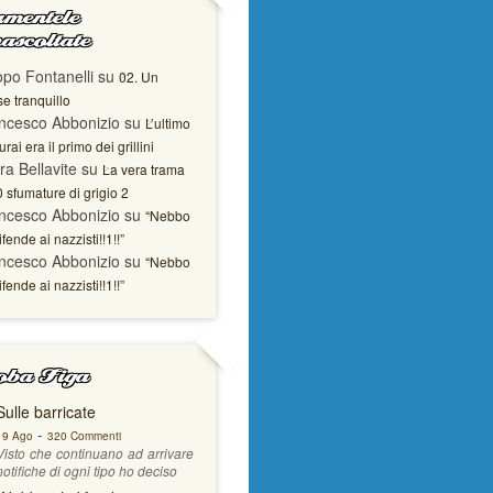
mentele
ascoltate
opo Fontanelli
su
02. Un
e tranquillo
ncesco Abbonizio
su
L’ultimo
rai era il primo dei grillini
ra Bellavite
su
La vera trama
0 sfumature di grigio 2
ncesco Abbonizio
su
“Nebbo
ifende ai nazzisti!!1!!”
ncesco Abbonizio
su
“Nebbo
ifende ai nazzisti!!1!!”
ba Figa
Sulle barricate
-
19 Ago
320 Commenti
Visto che continuano ad arrivare
notifiche di ogni tipo ho deciso