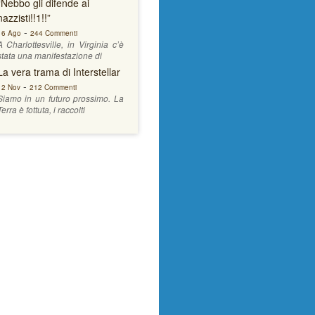
“Nebbo gli difende ai
nazzisti!!1!!”
-
16 Ago
244 Commenti
A Charlottesville, in Virginia c’è
stata una manifestazione di
La vera trama di Interstellar
-
12 Nov
212 Commenti
Siamo in un futuro prossimo. La
Terra è fottuta, i raccolti