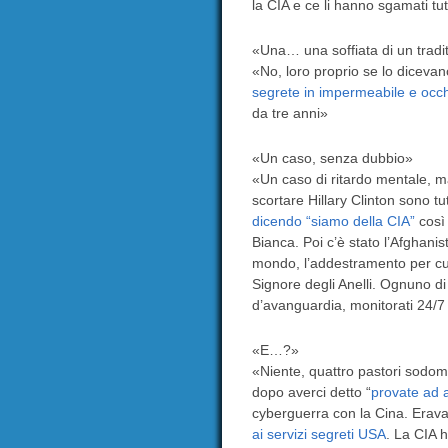
la CIA e ce li hanno sgamati tut
«Una… una soffiata di un trad
«No, loro proprio se lo dicevan
segrete in impermeabile e occhi
da tre anni»
«Un caso, senza dubbio»
«Un caso di ritardo mentale, ma
scortare Hillary Clinton sono tu
dicendo “siamo della CIA”
così 
Bianca. Poi c’è stato l’Afghanis
mondo, l’addestramento per cui
Signore degli Anelli. Ognuno d
d’avanguardia, monitorati 24/7 d
«E…?»
«Niente, quattro pastori sodom
dopo averci detto “
provate ad a
cyberguerra con la Cina. Erava
ai servizi segreti USA
. La CIA h