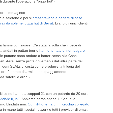
ti durante l’operazione “pizza hut”»
itore, immagino»
o al telefono e poi si
presentavano a parlare di cose
ali da sole nei pizza hut di Beirut
. Erano gli unici clienti
 fammi continuare. C’è stata la volta che invece di
tti andati in puttan tour e
hanno tentato di non pagare
le puttane sono andate a batter cassa alla Casa
tan. Aerei senza pilota governabili dall’altra parte del
 ogni SEALs ci costa come produrre la trilogia del
i loro è dotato di armi ed equipaggiamento
a satelliti e droni»
iti ce ne hanno accoppati 21 con un petardo da 20 euro
ndare lì, lol
”. Abbiamo perso anche lì. Segue la
mo blindatissimi.
Ogni iPhone ha un microchip collegato
a in mano tutti i social network e tutti i provider di email.