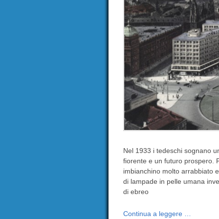
Nel 1933 i tedeschi sognano u
fiorente e un futuro prospero.
imbianchino molto arrabbiato e g
di lampade in pelle umana invend
di ebreo
Continua a leggere …