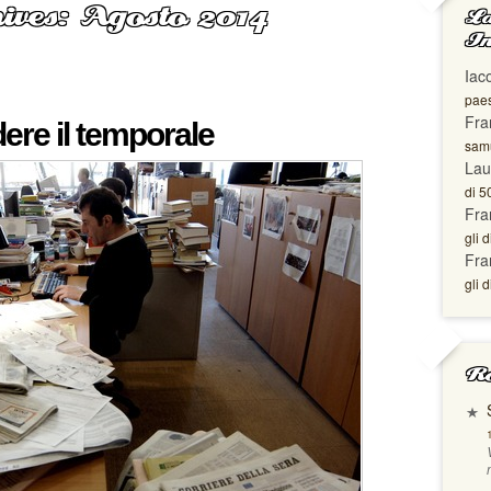
ives: Agosto 2014
La
In
Iac
paes
Fra
ere il temporale
samu
Lau
di 5
Fra
gli d
Fra
gli d
Ro