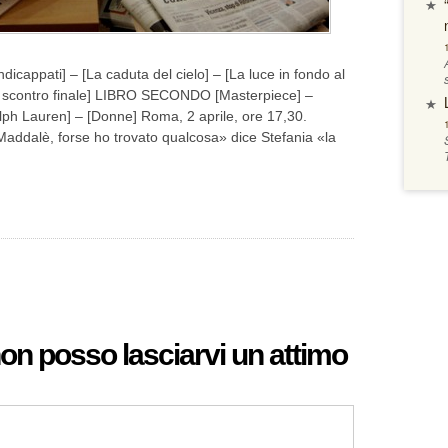
cappati] – [La caduta del cielo] – [La luce in fondo al
[Lo scontro finale] LIBRO SECONDO [Masterpiece] –
lph Lauren] – [Donne] Roma, 2 aprile, ore 17,30.
addalè, forse ho trovato qualcosa» dice Stefania «la
on posso lasciarvi un attimo