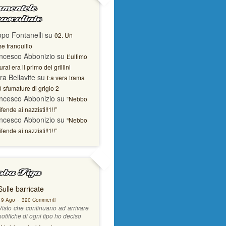
mentele
ascoltate
opo Fontanelli
su
02. Un
e tranquillo
ncesco Abbonizio
su
L’ultimo
rai era il primo dei grillini
ra Bellavite
su
La vera trama
0 sfumature di grigio 2
ncesco Abbonizio
su
“Nebbo
ifende ai nazzisti!!1!!”
ncesco Abbonizio
su
“Nebbo
ifende ai nazzisti!!1!!”
ba Figa
Sulle barricate
-
19 Ago
320 Commenti
Visto che continuano ad arrivare
notifiche di ogni tipo ho deciso