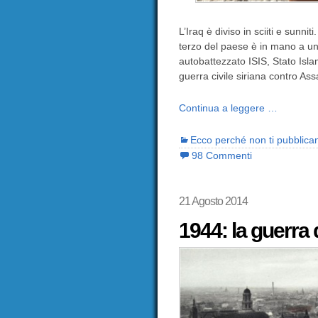
L’Iraq è diviso in sciiti e sunn
terzo del paese è in mano a un
autobattezzato ISIS, Stato Isla
guerra civile siriana contro As
Continua a leggere …
Ecco perché non ti pubblica
98 Commenti
21 Agosto 2014
1944: la guerra 