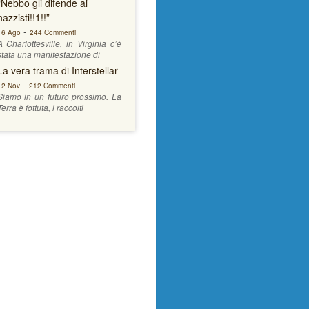
“Nebbo gli difende ai
nazzisti!!1!!”
-
16 Ago
244 Commenti
A Charlottesville, in Virginia c’è
stata una manifestazione di
La vera trama di Interstellar
-
12 Nov
212 Commenti
Siamo in un futuro prossimo. La
Terra è fottuta, i raccolti