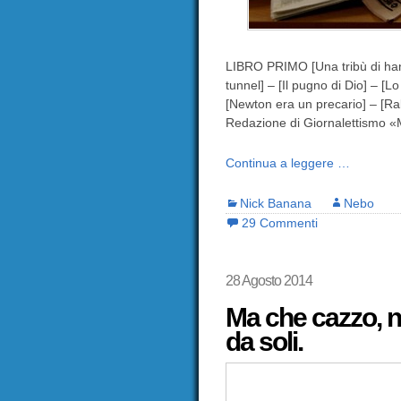
LIBRO PRIMO [Una tribù di handi
tunnel] – [Il pugno di Dio] – 
[Newton era un precario] – [Ra
Redazione di Giornalettismo «M
Continua a leggere …
Nick Banana
Nebo
29 Commenti
28 Agosto 2014
Ma che cazzo, n
da soli.