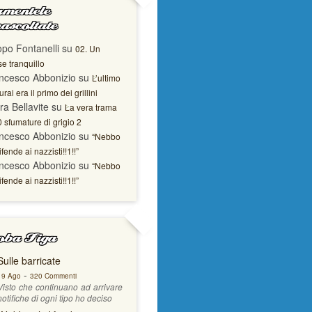
mentele
ascoltate
opo Fontanelli
su
02. Un
e tranquillo
ncesco Abbonizio
su
L’ultimo
rai era il primo dei grillini
ra Bellavite
su
La vera trama
0 sfumature di grigio 2
ncesco Abbonizio
su
“Nebbo
ifende ai nazzisti!!1!!”
ncesco Abbonizio
su
“Nebbo
ifende ai nazzisti!!1!!”
ba Figa
Sulle barricate
-
19 Ago
320 Commenti
Visto che continuano ad arrivare
notifiche di ogni tipo ho deciso