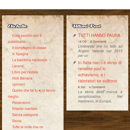
Etichette
Ultimi Post
TUTTI HANNO PAURA
Ecco perché non ti
-
pubblicano
16 Ott
2 Commenti
L’intervista che ho fatto ad
Il compagno di classe
Angelo Valente nel 2015
In Spagna
per un
La bambina nel bosco
In Italia non c’è verso di
Lavoro
rendere cool lo
Libro per l'estate
schiavismo, e i
Nick Banana
ristoratori ne soffrono
opinioni
-
8 Set
4 Commenti
Quello che fai tu io lo faccio
La storia delle mance è
semplicissima. Nel
meglio
medioevo, in Europa,
Recensioni
Ritardo mentale
Senza categoria
Storia
Tutte le volte che ce