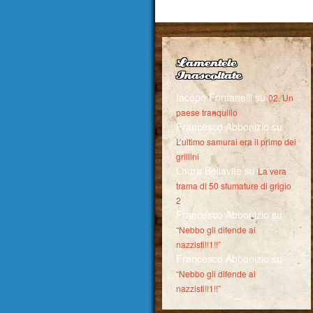
Lamentele
Inascoltate
Iacopo Fontanelli
su
02. Un
paese tranquillo
Francesco Abbonizio
su
L’ultimo samurai era il primo dei
grillini
Laura Bellavite
su
La vera
trama di 50 sfumature di grigio
2
Francesco Abbonizio
su
“Nebbo gli difende ai
nazzisti!!1!!”
Francesco Abbonizio
su
“Nebbo gli difende ai
nazzisti!!1!!”