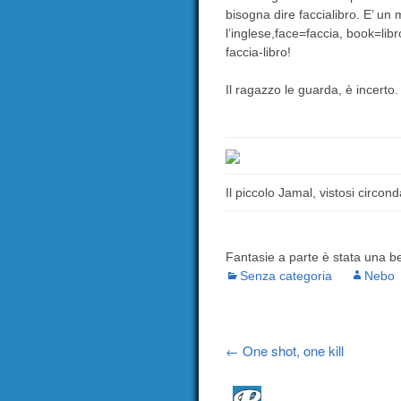
bisogna dire faccialibro. E’ un
l’inglese,face=faccia, book=libr
faccia-libro!
Il ragazzo le guarda, è incerto.
Il piccolo Jamal, vistosi circond
Fantasie a parte è stata una be
Senza categoria
Nebo
Post
←
One shot, one kill