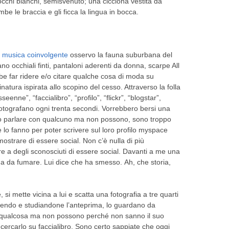
occhi bianchi, semisvenuto; una cicciona vestita da
e le braccia e gli ficca la lingua in bocca.
a
musica coinvolgente
osservo la fauna suburbana del
 occhiali finti, pantaloni aderenti da donna, scarpe All
be far ridere e/o citare qualche cosa di moda su
tura ispirata allo scopino del cesso. Attraverso la folla
ne”, “faccialibro”, “profilo”, “flickr”, “blogstar”,
otografano ogni trenta secondi. Vorrebbero bersi una
 o parlare con qualcuno ma non possono, sono troppo
 lo fanno per poter scrivere sul loro profilo myspace
imostrare di essere social. Non c’è nulla di più
e a degli sconosciuti di essere social. Davanti a me una
ha da fumare. Lui dice che ha smesso. Ah, che storia,
e, si mette vicina a lui e scatta una fotografia a tre quarti
ridendo e studiandone l’anteprima, lo guardano da
 qualcosa ma non possono perché non sanno il suo
carlo su faccialibro. Sono certo sappiate che oggi