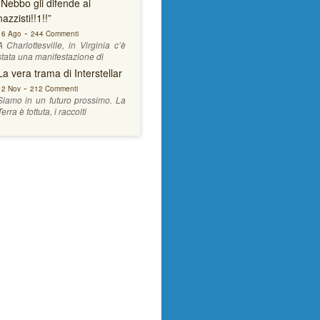
“Nebbo gli difende ai
nazzisti!!1!!”
-
16 Ago
244 Commenti
A Charlottesville, in Virginia c’è
stata una manifestazione di
La vera trama di Interstellar
-
12 Nov
212 Commenti
Siamo in un futuro prossimo. La
Terra è fottuta, i raccolti