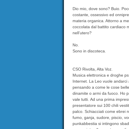
Dio mio, dove sono? Buio. Poco
costante, ossessivo ed onnipr
materia organica. Attorno a me
coccolata dal battito cardiaco
nell’utero?
No.
Sono in discoteca.
CSO Rivolta, Alta Voz.
Musica elettronica e droghe psi
Internet. La Leo vuole andarci a
pensando a come le cose belle 
dinamite o armi da fuoco. Ho p
vale tutti. Ad una prima impress
presentatore sui 100 chili vest
palco. Schiacciati come ebrei ne
fumo, ganja, sudore, piscio, vo
punkabbestia si intingono sbad