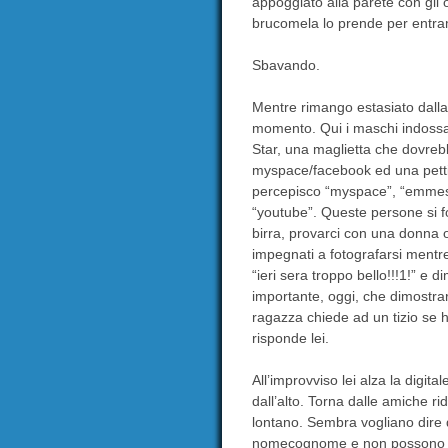
appoggiato alla parete con gli 
brucomela lo prende per entramb
Sbavando.
Mentre rimango estasiato dall
momento. Qui i maschi indossano
Star, una maglietta che dovreb
myspace/facebook ed una pettina
percepisco “myspace”, “emmesseen
“youtube”. Queste persone si f
birra, provarci con una donna
impegnati a fotografarsi mentre
“ieri sera troppo bello!!!1!” e d
importante, oggi, che dimostrar
ragazza chiede ad un tizio se 
risponde lei.
All’improvviso lei alza la digital
dall’alto. Torna dalle amiche 
lontano. Sembra vogliano dire
nomecognome e non possono cer