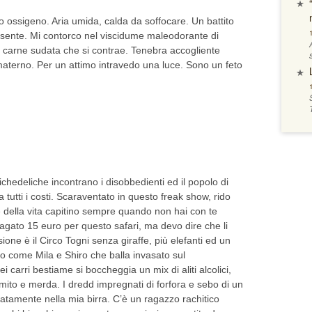
 ossigeno. Aria umida, calda da soffocare. Un battito
esente. Mi contorco nel viscidume maleodorante di
 carne sudata che si contrae. Tenebra accogliente
 materno. Per un attimo intravedo una luce. Sono un feto
chedeliche incontrano i disobbedienti ed il popolo di
 tutti i costi. Scaraventato in questo freak show, rido
della vita capitino sempre quando non hai con te
agato 15 euro per questo safari, ma devo dire che li
ione è il Circo Togni senza giraffe, più elefanti ed un
ito come Mila e Shiro che balla invasato sul
i carri bestiame si boccheggia un mix di aliti alcolici,
mito e merda. I dredd impregnati di forfora e sebo di un
atamente nella mia birra. C’è un ragazzo rachitico