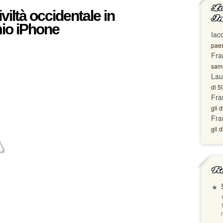
La
civiltà occidentale in
In
mio iPhone
Iac
paes
Fra
samu
Lau
di 5
Fra
gli d
Fra
gli d
Ro