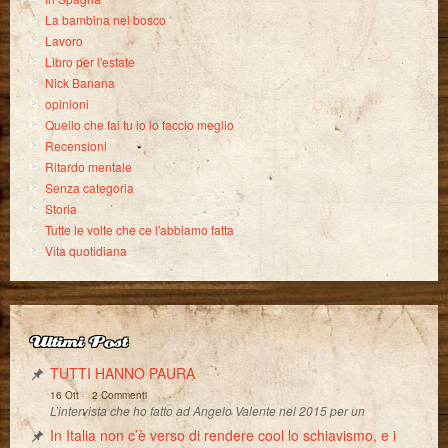
La bambina nel bosco
Lavoro
Libro per l'estate
Nick Banana
opinioni
Quello che fai tu io lo faccio meglio
Recensioni
Ritardo mentale
Senza categoria
Storia
Tutte le volte che ce l'abbiamo fatta
Vita quotidiana
Ultimi Post
TUTTI HANNO PAURA
-
16 Ott
2 Commenti
L’intervista che ho fatto ad Angelo Valente nel 2015 per un
In Italia non c’è verso di rendere cool lo schiavismo, e i