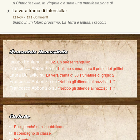
A Charlottesville, in Virginia c’è stata una manifestazione di
La vera trama di Interstellar
-
12 Nov
212 Commenti
Siamo in un futuro prossimo. La Terra è fottuta, i raccolti
Lamentele Inascoltate
Iacopo Fontanelli
su
02. Un paese tranquillo
Francesco Abbonizio
su
L’ultimo samurai era il primo dei grillini
Laura Bellavite
su
La vera trama di 50 sfumature di grigio 2
Francesco Abbonizio
su
“Nebbo gli difende ai nazzisti!!1!!”
Francesco Abbonizio
su
“Nebbo gli difende ai nazzisti!!1!!”
Etichette
Ecco perché non ti pubblicano
Il compagno di classe
In Spagna