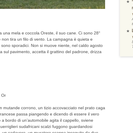
 una mela e coccola Oreste, il suo cane. Ci sono 28°
e non tira un filo di vento. La campagna è quieta e
o sono sporadici. Non si muove niente, nel caldo agosto
 sul pavimento, accetta il grattino del padrone, drizza
o Or
in mutande corrono, un tizio accovacciato nel prato caga
 francese passa piangendo e dicendo di essere il vero
a bordo di un’automobile agita il cappello, sviene
guerriglieri sudafricani scalzi fuggono guardandosi
pi, un cadavere, un muratore scappa inseguito da due