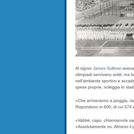
Al signor
James Sullivan
avevan
olimpiadi servivano soldi, ma lui
nell’ambiente sportivo e accade
spese proprie, noleggia lo stadi
«Che arriveranno a pioggia, ra
Rispondono in 600, di cui 574 
«Vabbè, capo, chiamiamola sag
«Assolutamente no. Almeno il 