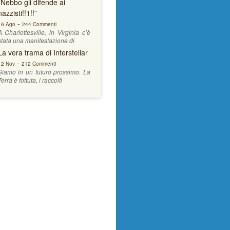
“Nebbo gli difende ai
nazzisti!!1!!”
-
16 Ago
244 Commenti
A Charlottesville, in Virginia c’è
stata una manifestazione di
La vera trama di Interstellar
-
12 Nov
212 Commenti
Siamo in un futuro prossimo. La
Terra è fottuta, i raccolti