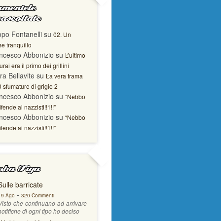
mentele
ascoltate
opo Fontanelli
su
02. Un
e tranquillo
ncesco Abbonizio
su
L’ultimo
rai era il primo dei grillini
ra Bellavite
su
La vera trama
0 sfumature di grigio 2
ncesco Abbonizio
su
“Nebbo
ifende ai nazzisti!!1!!”
ncesco Abbonizio
su
“Nebbo
ifende ai nazzisti!!1!!”
ba Figa
Sulle barricate
-
19 Ago
320 Commenti
Visto che continuano ad arrivare
notifiche di ogni tipo ho deciso