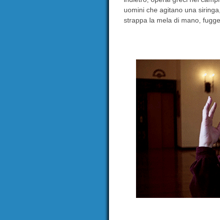
uomini che agitano una siringa,
strappa la mela di mano, fugge