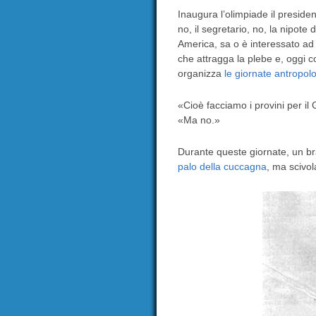
Inaugura l’olimpiade il president
no, il segretario, no, la nipote
America, sa o è interessato ad 
che attragga la plebe e, oggi co
organizza
le giornate antropol
«Cioè facciamo i provini per il 
«Ma no.»
Durante queste giornate, un br
palo della cuccagna
, ma scivol