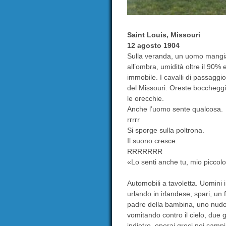
Saint Louis, Missouri
12 agosto 1904
Sulla veranda, un uomo mangia
all’ombra, umidità oltre il 90% 
immobile. I cavalli di passaggi
del Missouri. Oreste boccheggia
le orecchie.
Anche l’uomo sente qualcosa.
rrrrr
Si sporge sulla poltrona.
Il suono cresce.
RRRRRRR
«Lo senti anche tu, mio piccol
Automobili a tavoletta. Uomini 
urlando in irlandese, spari, un
padre della bambina, uno nudo 
vomitando contro il cielo, due 
indietro, operai greci nei cam