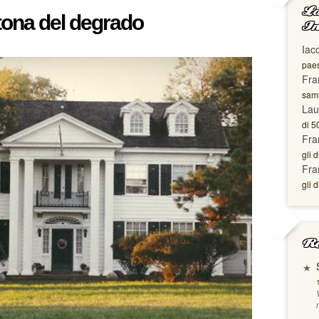
La
tona del degrado
In
Iac
paes
Fra
samu
Lau
di 5
Fra
gli d
Fra
gli d
Ro