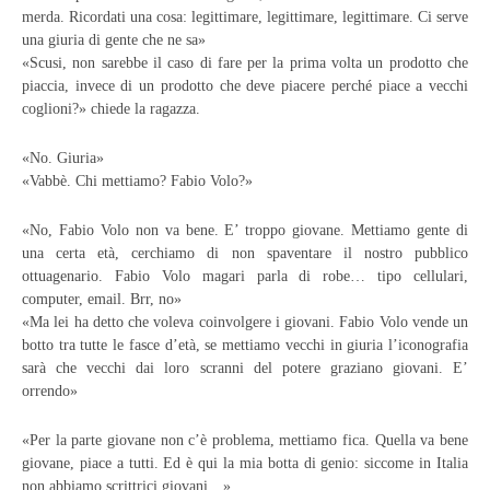
merda. Ricordati una cosa: legittimare, legittimare, legittimare. Ci serve
una giuria di gente che ne sa»
«Scusi, non sarebbe il caso di fare per la prima volta un prodotto che
piaccia, invece di un prodotto che deve piacere perché piace a vecchi
coglioni?» chiede la ragazza.
«No. Giuria»
«Vabbè. Chi mettiamo? Fabio Volo?»
«No, Fabio Volo non va bene. E’ troppo giovane. Mettiamo gente di
una certa età, cerchiamo di non spaventare il nostro pubblico
ottuagenario. Fabio Volo magari parla di robe… tipo cellulari,
computer, email. Brr, no»
«Ma lei ha detto che voleva coinvolgere i giovani. Fabio Volo vende un
botto tra tutte le fasce d’età, se mettiamo vecchi in giuria l’iconografia
sarà che vecchi dai loro scranni del potere graziano giovani. E’
orrendo»
«Per la parte giovane non c’è problema, mettiamo fica. Quella va bene
giovane, piace a tutti. Ed è qui la mia botta di genio: siccome in Italia
non abbiamo scrittrici giovani…»