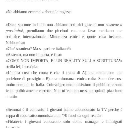
«Ne abbiamo eccome!» sbotta la ragazza.
«Dico, siccome in Italia non abbiamo scrittrici giovani
non costrette a
prostituirsi
, prendiamo due piccioni con una fava: mettiamo una
scrittrice internazionale. Minoranza etnica e quote rosa insieme.
Nabbomba»
«Cioè straniera? Ma sa parlare italiano?»
«A stento, ma non importa, è fica»
«COME NON IMPORTA, E’ UN REALITY SULLA SCRITTURA!»
strilla lei, incredula.
«L’unica cosa che conta è che si tratta di A) una donna con una
posizione di prestigio e B) una minoranza etnica colta. Sono due cose
molto comuni, in Italia. Coinvolgeranno moltissimo il pubblico e sono
icone politicamente corrette. Non offendono nessuno, quindi piacciono
a tutti»
«Semmai è il contrario. I giovani hanno abbandonato la TV perché è
zeppa di roba cattocomunista anni ’70 fuori da ogni realtà»
«Fidatevi, i giovani conoscono solo donne manager e immigrati
laureati»