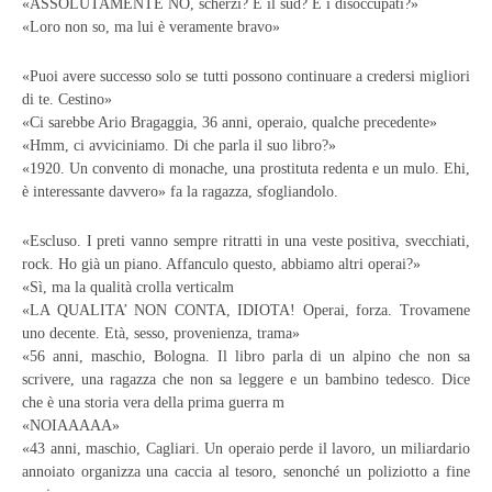
«ASSOLUTAMENTE NO, scherzi? E il sud? E i disoccupati?»
«Loro non so, ma lui è veramente bravo»
«Puoi avere successo solo se tutti possono continuare a credersi migliori
di te. Cestino»
«Ci sarebbe Ario Bragaggia, 36 anni, operaio, qualche precedente»
«Hmm, ci avviciniamo. Di che parla il suo libro?»
«1920. Un convento di monache, una prostituta redenta e un mulo. Ehi,
è interessante davvero» fa la ragazza, sfogliandolo.
«Escluso. I preti vanno sempre ritratti in una veste positiva, svecchiati,
rock. Ho già un piano. Affanculo questo, abbiamo altri operai?»
«Sì, ma la qualità crolla verticalm
«LA QUALITA’ NON CONTA, IDIOTA! Operai, forza. Trovamene
uno decente. Età, sesso, provenienza, trama»
«56 anni, maschio, Bologna. Il libro parla di un alpino che non sa
scrivere, una ragazza che non sa leggere e un bambino tedesco. Dice
che è una storia vera della prima guerra m
«NOIAAAAA»
«43 anni, maschio, Cagliari. Un operaio perde il lavoro, un miliardario
annoiato organizza una caccia al tesoro, senonché un poliziotto a fine