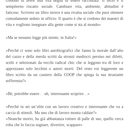
credono di avere una vita degna di essere raccontata. Il terzo è il
sempiterno riscatto sociale. Cambiare vita, ambiente, abitudini è
faticoso. Scrivere un libro invece è una rivalsa sociale che puoi ottenere
comodamente seduto in ufficio. Il quarto è che si credono dei maestri di
vita e vogliono insegnare alla gente come si sta al mondo»
«Ma se nessuno legge più niente, in Italia!»
«Perché ci sono solo libri autobiografici che fanno la morale dall’alto
del cazzo e della merda scritti da stronzi mediocri persino nei difetti,
scelti e selezionati da vecchi radical chic che si leggono tra di loro e
apprezzano solo lecchini o autori morti. Del resto voi leggereste un
libro scritto da un cassiere della COOP che spiega la sua straziante
sofferenza?»
«Bè, potrebbe essere… uh, interessante scoprire…»
«Perché tu sei un’elite con un lavoro creativo e interessante che va a
caccia di stimoli. Ma uno che di lavoro monta caldaie?»
«Neanche morto, ha già abbastanza rotture di palle di suo, quello cerca
roba che lo faccia sognare, divertire, scappare»