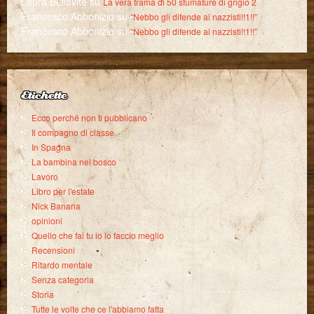
Laura Bellavite
su
La vera trama di 50 sfumature di grigio 2
Francesco Abbonizio
su
“Nebbo gli difende ai nazzisti!!1!!”
Francesco Abbonizio
su
“Nebbo gli difende ai nazzisti!!1!!”
Etichette
Ecco perché non ti pubblicano
Il compagno di classe
In Spagna
La bambina nel bosco
Lavoro
Libro per l'estate
Nick Banana
opinioni
Quello che fai tu io lo faccio meglio
Recensioni
Ritardo mentale
Senza categoria
Storia
Tutte le volte che ce l'abbiamo fatta