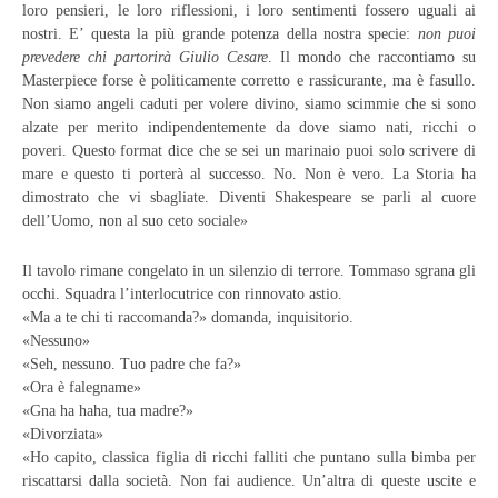
loro pensieri, le loro riflessioni, i loro sentimenti fossero uguali ai
nostri. E’ questa la più grande potenza della nostra specie:
non puoi
prevedere chi partorirà Giulio Cesare
. Il mondo che raccontiamo su
Masterpiece forse è politicamente corretto e rassicurante, ma è fasullo.
Non siamo angeli caduti per volere divino, siamo scimmie che si sono
alzate per merito indipendentemente da dove siamo nati, ricchi o
poveri. Questo format dice che se sei un marinaio puoi solo scrivere di
mare e questo ti porterà al successo. No. Non è vero. La Storia ha
dimostrato che vi sbagliate. Diventi Shakespeare se parli al cuore
dell’Uomo, non al suo ceto sociale»
Il tavolo rimane congelato in un silenzio di terrore. Tommaso sgrana gli
occhi. Squadra l’interlocutrice con rinnovato astio.
«Ma a te chi ti raccomanda?» domanda, inquisitorio.
«Nessuno»
«Seh, nessuno. Tuo padre che fa?»
«Ora è falegname»
«Gna ha haha, tua madre?»
«Divorziata»
«Ho capito, classica figlia di ricchi falliti che puntano sulla bimba per
riscattarsi dalla società. Non fai audience. Un’altra di queste uscite e