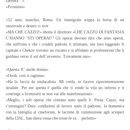
carriera…»
«Prossimo»
«52 anni, maschio, Roma. Un immigrato scippa la borsa di un
onorevole e dentro ci trov
«MA CHE CAZZO!» sbotta il direttore «CHE CAZZO DI FANTASIA
C’HANNO ‘STI OPERAI!? Gli operai devono dire che sono operai,
che soffrono e che i crudeli padroni li sfruttano, ma loro leggendo Il
capitale e Chekov trovano un riscatto e si affidano ai professoroni che li
guidano verso il sol dell’avvenire. Trovamene uno»
«Questa. E’ anche donna»
«Oooh, così si ragiona»
«Ha la faccia da sindacalista. Mi creda, io facevo ripavimentazione
stradale. Per me questa è quella che ti rende la vita un inferno e ti
costringe a licenziarti se non vai alle manifestazioni»
«Meglio, i soli operai che contano sono quelli lì. Presa. Cazzo, ma
t’immagini? Dure condizioni di lavoro sotto il padrone, la domenica
con la famiglia al cineforum, le lacrime di commozione agli scioperi
della CISL, ban-diera rossa-che-trion-fe-rà… perfetto»