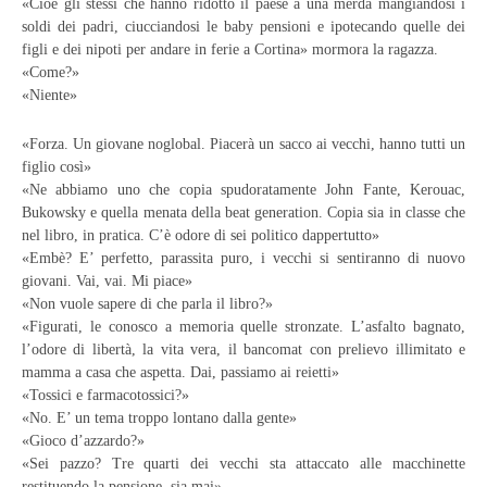
«Cioè gli stessi che hanno ridotto il paese a una merda mangiandosi i
soldi dei padri, ciucciandosi le baby pensioni e ipotecando quelle dei
figli e dei nipoti per andare in ferie a Cortina» mormora la ragazza.
«Come?»
«Niente»
«Forza. Un giovane noglobal. Piacerà un sacco ai vecchi, hanno tutti un
figlio così»
«Ne abbiamo uno che copia spudoratamente John Fante, Kerouac,
Bukowsky e quella menata della beat generation. Copia sia in classe che
nel libro, in pratica. C’è odore di sei politico dappertutto»
«Embè? E’ perfetto, parassita puro, i vecchi si sentiranno di nuovo
giovani. Vai, vai. Mi piace»
«Non vuole sapere di che parla il libro?»
«Figurati, le conosco a memoria quelle stronzate. L’asfalto bagnato,
l’odore di libertà, la vita vera, il bancomat con prelievo illimitato e
mamma a casa che aspetta. Dai, passiamo ai reietti»
«Tossici e farmacotossici?»
«No. E’ un tema troppo lontano dalla gente»
«Gioco d’azzardo?»
«Sei pazzo? Tre quarti dei vecchi sta attaccato alle macchinette
restituendo la pensione, sia mai»