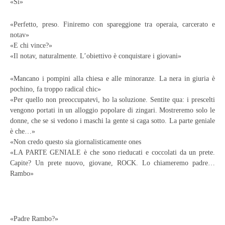
«Sì»
«Perfetto, preso. Finiremo con spareggione tra operaia, carcerato e
notav»
«E chi vince?»
«Il notav, naturalmente. L’obiettivo è conquistare i giovani»
«Mancano i pompini alla chiesa e alle minoranze. La nera in giuria è
pochino, fa troppo radical chic»
«Per quello non preoccupatevi, ho la soluzione.
Sentite qua: i prescelti
vengono portati in un alloggio popolare di zingari. Mostreremo solo le
donne, che se si vedono i maschi la gente si caga sotto. La parte geniale
è che…»
«Non credo questo sia giornalisticamente ones
«LA PARTE GENIALE è che sono rieducati e coccolati da un prete.
Capite? Un prete nuovo, giovane, ROCK. Lo chiameremo padre…
Rambo»
«Padre Rambo?»