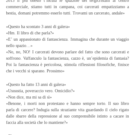
2013 il più onesto t’incula le spazzole dei tergicristalli al centro
commerciale, stiamo tutti in campana, coi carcerati empatizziamo a
bestia, domani potremmo esserlo tutti. Trovami un carcerato, andale»
«Questo ha scontato 3 anni di galera»
«Hm. Il libro di che parla?»
«E’ un appassionato di fantascienza. Immagina che durante un viaggio
nello spazio…»
«No, no, NO! I carcerati devono parlare del fatto che sono carcerati e
soffrono. Vaffanculo la fantascienza, cazzo è, un’epidemia di fantasia?
Poi la fantascienza è pericolosa, stimola riflessioni filosofiche, finisce
che i vecchi si sparano. Prossimo»
«Questo ha fatto 13 anni di galera»
«Ussssstia, poveraccio vero. Omicidio?»
«Non dice, ma mi sa di sì»
«Benone, i morti non protestano e hanno sempre torto. Il suo libro
parla di carcere?
Indugia sulla straziante vita guardando il cielo rigato
dalle sbarre della repressione al suo comprensibile istinto a cacare in
faccia alla società che lo mantiene?»