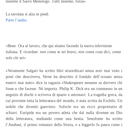
insieme il Sacro Monologo. Tutti insieme, forza»
La tavolata si alza in piedi.
Parte l’audio
.
«Bene. Ora al lavoro, che qui stiamo facendo la nuova televisione
italiana. E ricordate:
non conta se sei bravo, non conta cosa dici, conta
solo chi sei
»
«Veramente Salgari ha scritto libri straordinari senza aver mai visto i
posti che descriveva, Verne ha descritto il fondale dell’oceano senza
esserci mai stato» dice la ragazza «Shakespeare nessuno sa davvero chi
fosse o che facesse. Né importa. Philip K. Dick era un commesso in un
negozio di dischi e scriveva di spazio e astronavi. La tragedia greca, da
cui proviene tutta la letteratura del mondo, è stata scritta da Eschilo. Un
nobile che diventò guerriero. Sofocle era un ricco proprietario di
schiavi. Euripide era un povero atleta che dal nulla divenne un Dio
della letteratura, studiando come una bestia. Senofonte ha scritto
l’Anabasi, il primo romanzo della Storia, e a leggerlo fa paura come i