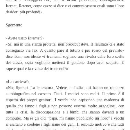
Iternet, Retenet, come cazzo si dice e ci comunicassero quali sono i loro
desideri più profondi»
Sgomento.
«Avete usato
Internet
?»
«Sì, ma in una stanza protetta, non preoccupatevi. Il risultato ci è stato
consegnato via fax. A quanto pare il futuro è più roseo del previsto»
dice Tom, sorridente «i trentenni sognano una rivalsa dalle loro scelte
del cazzo, ossia vogliono mettersi il goldone dopo aver scopato. E
sapete qual è la rivalsa dei trentenni?»
«La carriera?»
«No, figurati. La letteratura. Vedete, in Italia tutti hanno un romanzo
autobiografico nel cassetto. Tutti. I motivi sono molti. Il primo è il
rispetto dei propri genitori. I vecchi non capiscono una madonna di
quello che fanno i figli e non possono esserne molto orgogliosi, con
tutta la crisi, la disoccupazione e i bimbi che stanno davanti a un
computer. Ma se gli dici “papà, mi hanno pubblicato un libro” i vecchi
si esaltano e credono i figli siano dei geni. Il secondo motivo è che tutti