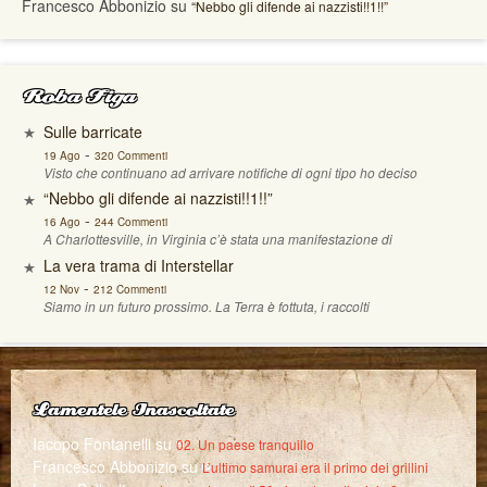
Francesco Abbonizio
su
“Nebbo gli difende ai nazzisti!!1!!”
Roba Figa
Sulle barricate
-
19 Ago
320 Commenti
Visto che continuano ad arrivare notifiche di ogni tipo ho deciso
“Nebbo gli difende ai nazzisti!!1!!”
-
16 Ago
244 Commenti
A Charlottesville, in Virginia c’è stata una manifestazione di
La vera trama di Interstellar
-
12 Nov
212 Commenti
Siamo in un futuro prossimo. La Terra è fottuta, i raccolti
Lamentele Inascoltate
Iacopo Fontanelli
su
02. Un paese tranquillo
Francesco Abbonizio
su
L’ultimo samurai era il primo dei grillini