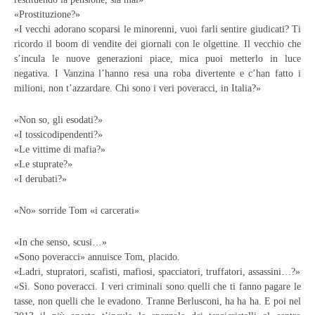
«Prostituzione?»
«I vecchi adorano scoparsi le minorenni, vuoi farli sentire giudicati? Ti
ricordo il boom di vendite dei giornali con le olgettine. Il vecchio che
s’incula le nuove generazioni piace, mica puoi metterlo in luce
negativa. I Vanzina l’hanno resa una roba divertente e c’han fatto i
milioni, non t’azzardare. Chi sono i veri poveracci, in Italia?»
«Non so, gli esodati?»
«I tossicodipendenti?»
«Le vittime di mafia?»
«Le stuprate?»
«I derubati?»
«No» sorride Tom «i carcerati»
«In che senso, scusi…»
«Sono poveracci» annuisce Tom, placido.
«Ladri, stupratori, scafisti, mafiosi, spacciatori, truffatori, assassini…?»
«Sì. Sono poveracci. I veri criminali sono quelli che ti fanno pagare le
tasse, non quelli che le evadono. Tranne Berlusconi, ha ha ha. E poi nel