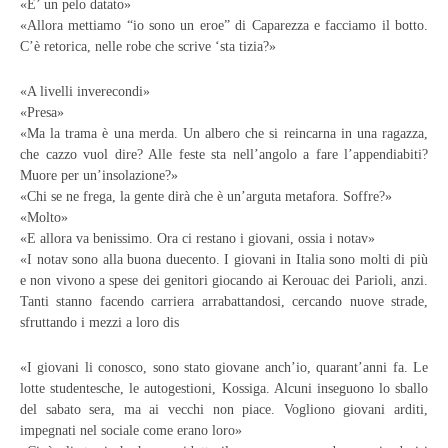
«E’ un pelo datato»
«Allora mettiamo “io sono un eroe” di Caparezza e facciamo il botto.
C’è retorica, nelle robe che scrive ‘sta tizia?»
«A livelli inverecondi»
«Presa»
«Ma la trama è una merda. Un albero che si reincarna in una ragazza,
che cazzo vuol dire? Alle feste sta nell’angolo a fare l’appendiabiti?
Muore per un’insolazione?»
«Chi se ne frega, la gente dirà che è un’arguta metafora. Soffre?»
«Molto»
«E allora va benissimo. Ora ci restano i giovani, ossia i notav»
«I notav sono alla buona duecento. I giovani in Italia sono molti di più
e non vivono a spese dei genitori giocando ai Kerouac dei Parioli, anzi.
Tanti stanno facendo carriera arrabattandosi, cercando nuove strade,
sfruttando i mezzi a loro dis
«I giovani li conosco, sono stato giovane anch’io, quarant’anni fa. Le
lotte studentesche, le autogestioni, Kossiga. Alcuni inseguono lo sballo
del sabato sera, ma ai vecchi non piace. Vogliono giovani arditi,
impegnati nel sociale come erano loro»