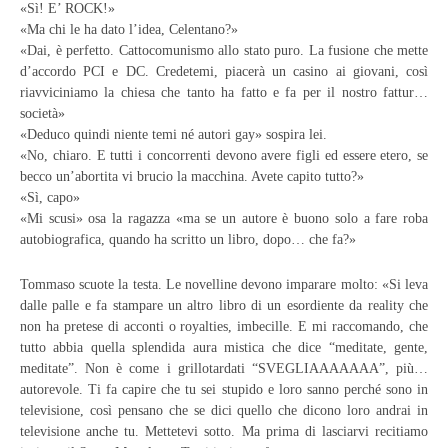
«Sì! E’ ROCK!»
«Ma chi le ha dato l’idea, Celentano?»
«Dai, è perfetto. Cattocomunismo allo stato puro. La fusione che mette
d’accordo PCI e DC. Credetemi, piacerà un casino ai giovani, così
riavviciniamo la chiesa che tanto ha fatto e fa per il nostro fattur…
società»
«Deduco quindi niente temi né autori gay» sospira lei.
«No, chiaro. E tutti i concorrenti devono avere figli ed essere etero, se
becco un’abortita vi brucio la macchina. Avete capito tutto?»
«Sì, capo»
«Mi scusi» osa la ragazza «ma se un autore è buono solo a fare roba
autobiografica, quando ha scritto un libro, dopo… che fa?»
Tommaso scuote la testa. Le novelline devono imparare molto: «Si leva
dalle palle e fa stampare un altro libro di un esordiente da reality che
non ha pretese di acconti o royalties, imbecille. E mi raccomando, che
tutto abbia quella splendida aura mistica che dice “meditate, gente,
meditate”. Non è come i grillotardati “SVEGLIAAAAAAA”, più…
autorevole. Ti fa capire che tu sei stupido e loro sanno perché sono in
televisione, così pensano che se dici quello che dicono loro andrai in
televisione anche tu. Mettetevi sotto. Ma prima di lasciarvi recitiamo