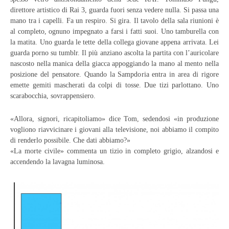
direttore artistico di Rai 3, guarda fuori senza vedere nulla. Si passa una
mano tra i capelli. Fa un respiro. Si gira. Il tavolo della sala riunioni è
al completo, ognuno impegnato a farsi i fatti suoi. Uno tamburella con
la matita. Uno guarda le tette della collega giovane appena arrivata. Lei
guarda porno su tumblr. Il più anziano ascolta la partita con l’auricolare
nascosto nella manica della giacca appoggiando la mano al mento nella
posizione del pensatore. Quando la Sampdoria entra in area di rigore
emette gemiti mascherati da colpi di tosse. Due tizi parlottano. Uno
scarabocchia, sovrappensiero.
«Allora, signori, ricapitoliamo» dice Tom, sedendosi «in produzione
vogliono riavvicinare i giovani alla televisione, noi abbiamo il compito
di renderlo possibile. Che dati abbiamo?»
«La morte civile» commenta un tizio in completo grigio, alzandosi e
accendendo la lavagna luminosa.