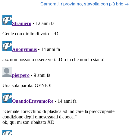
Post
Camerati, riproviamo, stavolta con più brio
→
navigation