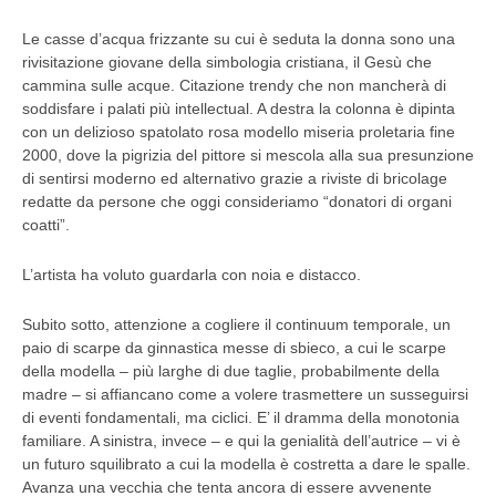
Le casse d’acqua frizzante su cui è seduta la donna sono una
rivisitazione giovane della simbologia cristiana, il Gesù che
cammina sulle acque. Citazione trendy che non mancherà di
soddisfare i palati più intellectual. A destra la colonna è dipinta
con un delizioso spatolato rosa modello miseria proletaria fine
2000, dove la pigrizia del pittore si mescola alla sua presunzione
di sentirsi moderno ed alternativo grazie a riviste di bricolage
redatte da persone che oggi consideriamo “donatori di organi
coatti”.
L’artista ha voluto guardarla con noia e distacco.
Subito sotto, attenzione a cogliere il continuum temporale, un
paio di scarpe da ginnastica messe di sbieco, a cui le scarpe
della modella – più larghe di due taglie, probabilmente della
madre – si affiancano come a volere trasmettere un susseguirsi
di eventi fondamentali, ma ciclici. E’ il dramma della monotonia
familiare. A sinistra, invece – e qui la genialità dell’autrice – vi è
un futuro squilibrato a cui la modella è costretta a dare le spalle.
Avanza una vecchia che tenta ancora di essere avvenente