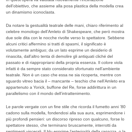
dell’obiettivo, che assieme alla posa plastica della modella crea
un dinamismo iconoclasta.
Da notare la gestualità teatrale delle mani, chiaro riferimento al
celebre monologo dell’Amleto di Shakespeare, che però mostra
due sole dita con le nocche rivolte verso lo spettatore. Sebbene
alcuni critici affermino si tratti di spasmi, il significato è
volutamente ambiguo; da un lato esprime un desiderio di
rinascita, dall’altro tenta di demolire gli antiquati cliché del
passato e di riappropriarsi della propria essenza. Il colore viola
infatti è da sempre stato considerato sfortunato nell’ambiente
teatrale. Non è un caso che essa ne sia ricoperta, mentre con
sguardo vitreo bacia il – mancante – teschio che nell’Amleto era
appartenuto a Yorick, buffone del Re, forse addirittura in un
parallelismo con il mondo dell’intrattenimento.
Le parole vergate con un fine stile che ricorda il fumetto anni ’80
cadono sulla modella, fondendosi alla sua aura, esprimendone i
più profondi pensieri: un discorso ripreso con qualcuno, forse lo
spettatore stesso, che terminano bruscamente, interrotti da
sentimenti viscerali. Il blu esprime l’esteriorità della ragazza, o la