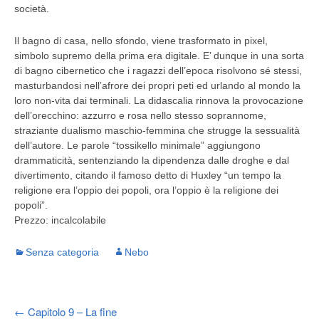
società.
Il bagno di casa, nello sfondo, viene trasformato in pixel,
simbolo supremo della prima era digitale. E’ dunque in una sorta
di bagno cibernetico che i ragazzi dell’epoca risolvono sé stessi,
masturbandosi nell’afrore dei propri peti ed urlando al mondo la
loro non-vita dai terminali. La didascalia rinnova la provocazione
dell’orecchino: azzurro e rosa nello stesso soprannome,
straziante dualismo maschio-femmina che strugge la sessualità
dell’autore. Le parole “tossikello minimale” aggiungono
drammaticità, sentenziando la dipendenza dalle droghe e dal
divertimento, citando il famoso detto di Huxley “un tempo la
religione era l’oppio dei popoli, ora l’oppio è la religione dei
popoli”.
Prezzo: incalcolabile
Senza categoria
Nebo
←
Capitolo 9 – La fine