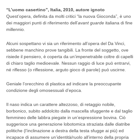
“L’uomo casertino”, Italia, 2010, autore ignoto
Quest’opera, definita da molti critici “la nuova Gioconda”, è uno
dei maggiori punti di riferimento dell’
avant guarde
italiana di fine
millennio.
Alcuni sospettano vi sia un riferimento all’opera del Da Vinci,
sebbene manchino prove tangibili. La fronte del soggetto, ove
risiede il pensiero, è coperta da un’impenetrabile coltre di capelli
di chiaro taglio medioevale. Nessun raggio di luce può entrarvi,
né riflesso (o riflessione, arguto gioco di parole) può uscirne.
Geniale l’orecchino di plastica ad indicare la preoccupante
condizione degli omosessuali d’epoca.
Il naso indica un carattere altezzoso, di retaggio nobile,
borbonico, subito addolcito dalla mascella sfuggente e dal taglio
femmineo delle labbra piegate in un’espressione bovina. Ciò
suggerisce una generazione lobotomica straziata dalle diatribe
politiche (l’inclinazione a destra della testa sfugge ai più) ed
incapace di assumere un’identità/ruolo all’interno della propria