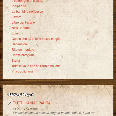
Il compagno di classe
In Spagna
La bambina nel bosco
Lavoro
Libro per l'estate
Nick Banana
opinioni
Quello che fai tu io lo faccio meglio
Recensioni
Ritardo mentale
Senza categoria
Storia
Tutte le volte che ce l'abbiamo fatta
Vita quotidiana
Ultimi Post
TUTTI HANNO PAURA
-
16 Ott
2 Commenti
L’intervista che ho fatto ad Angelo Valente nel 2015 per un