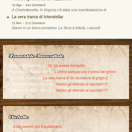
-
16 Ago
244 Commenti
A Charlottesville, in Virginia c’è stata una manifestazione di
La vera trama di Interstellar
-
12 Nov
212 Commenti
Siamo in un futuro prossimo. La Terra è fottuta, i raccolti
Lamentele Inascoltate
Iacopo Fontanelli
su
02. Un paese tranquillo
Francesco Abbonizio
su
L’ultimo samurai era il primo dei grillini
Laura Bellavite
su
La vera trama di 50 sfumature di grigio 2
Francesco Abbonizio
su
“Nebbo gli difende ai nazzisti!!1!!”
Francesco Abbonizio
su
“Nebbo gli difende ai nazzisti!!1!!”
Etichette
Ecco perché non ti pubblicano