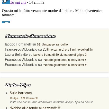
Lamentele Inascoltate
Iacopo Fontanelli
su
02. Un paese tranquillo
Francesco Abbonizio
su
L’ultimo samurai era il primo dei grillini
Laura Bellavite
su
La vera trama di 50 sfumature di grigio 2
Francesco Abbonizio
su
“Nebbo gli difende ai nazzisti!!1!!”
Francesco Abbonizio
su
“Nebbo gli difende ai nazzisti!!1!!”
Roba Figa
Sulle barricate
-
19 Ago
320 Commenti
Visto che continuano ad arrivare notifiche di ogni tipo ho deciso
“Nebbo gli difende ai nazzisti!!1!!”