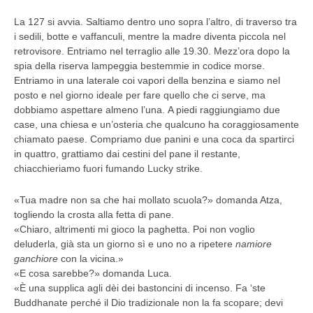
La 127 si avvia. Saltiamo dentro uno sopra l’altro, di traverso tra
i sedili, botte e vaffanculi, mentre la madre diventa piccola nel
retrovisore. Entriamo nel terraglio alle 19.30. Mezz’ora dopo la
spia della riserva lampeggia bestemmie in codice morse.
Entriamo in una laterale coi vapori della benzina e siamo nel
posto e nel giorno ideale per fare quello che ci serve, ma
dobbiamo aspettare almeno l’una. A piedi raggiungiamo due
case, una chiesa e un’osteria che qualcuno ha coraggiosamente
chiamato paese. Compriamo due panini e una coca da spartirci
in quattro, grattiamo dai cestini del pane il restante,
chiacchieriamo fuori fumando Lucky strike.
«Tua madre non sa che hai mollato scuola?» domanda Atza,
togliendo la crosta alla fetta di pane.
«Chiaro, altrimenti mi gioco la paghetta. Poi non voglio
deluderla, già sta un giorno sì e uno no a ripetere
namiore
ganchiore
con la vicina.»
«E cosa sarebbe?» domanda Luca.
«È una supplica agli dèi dei bastoncini di incenso. Fa ‘ste
Buddhanate perché il Dio tradizionale non la fa scopare; devi