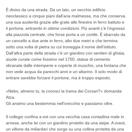
È diviso da una strada. Da un lato, un vecchio edificio
neoclassico a cinque piani dall’aria malmessa, ma che conserva
una sua austerità grazie alle grate alle finestre in ferro battuto e
il portone, entrambi in ottime condizioni. Più avanti c’è l’ingresso
alla piazzola centrale, che forse porta a un cortile. È sbarrato da
un cancello a due ante in ferro, alto due metri e che termina
sotto una volta di pietra su cui troneggia il nome dell’istituto.
Dall’altra parte della strada c’è un giardino con sentieri di ghiaia,
aiuole curate come fossimo nel 1700, statue di cemento
sbranate dalle intemperie e coperte di muschio, una fontana che
non vede acqua da parecchi anni e un altarino. Il solo modo di
entrare sarebbe forzare il portone, ma è troppo esposto.
«Nebo, almeno tu, la conosci la trama dei Corsari?» domanda
Atza.
Gli ansimo una bestemmia nell’orecchio e passiamo oltre.
Il collegio confina a est con una vecchia casa contadina male in
arnese, anche lei con un giardino protetto da una siepe. A ovest,
un villone da miliardari che sorge su una collina protetta da una