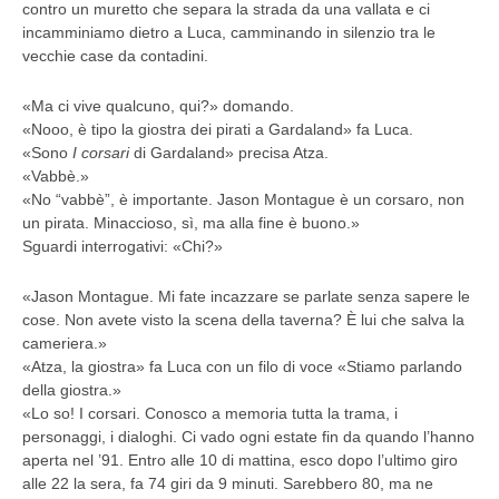
contro un muretto che separa la strada da una vallata e ci
incamminiamo dietro a Luca, camminando in silenzio tra le
vecchie case da contadini.
«Ma ci vive qualcuno, qui?» domando.
«Nooo, è tipo la giostra dei pirati a Gardaland» fa Luca.
«Sono
I corsari
di Gardaland» precisa Atza.
«Vabbè.»
«No “vabbè”, è importante. Jason Montague è un corsaro, non
un pirata. Minaccioso, sì, ma alla fine è buono.»
Sguardi interrogativi: «Chi?»
«Jason Montague. Mi fate incazzare se parlate senza sapere le
cose. Non avete visto la scena della taverna? È lui che salva la
cameriera.»
«Atza, la giostra» fa Luca con un filo di voce «Stiamo parlando
della giostra.»
«Lo so! I corsari. Conosco a memoria tutta la trama, i
personaggi, i dialoghi. Ci vado ogni estate fin da quando l’hanno
aperta nel ’91. Entro alle 10 di mattina, esco dopo l’ultimo giro
alle 22 la sera, fa 74 giri da 9 minuti. Sarebbero 80, ma ne