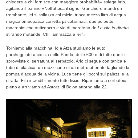
chiedere a chi fornisce con maggiore probabilità» spiega Ario,
agitando il panino «Nell’attesa il signor Ganchiore mandi un
trombante, lei si sollazza col micio, trinca mezzo litro di acqua
magica omeopatica corretta psicofarmaci, due polpette
macrobiotiche anticancro e via di maratona de
La vita in diretta
stirando mutande. Chi l’ammazza a lei?»
Torniamo alla macchina. Io e Atza studiamo le auto
parcheggiate a caccia delle Panda, delle 600 e di tutte quelle
sprovviste di serratura al serbatoio. Ario ci segue con tanica e
tubo di plastica, un mozzicone di un metro ottenuto tagliando la
pompa d’acqua della vicina. Luca tiene gli occhi sui palazzi e la
strada. Fila incredibilmente tutto liscio. Ripartiamo a serbatoio
pieno e arriviamo ad Astorzi di Boion attorno alle 22.