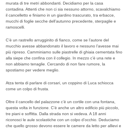
murata di tre metri abbondanti. Decidiamo per la casa
contadina. Attenti che non ci sia nessuno attorno, scavalchiamo
il cancelletto e finiamo in un giardino trascurato, tra erbacce,
mucchi di foglie secche dell’autunno precedente, sterpaglie e
ramoscelli.
C’è un rastrello arrugginito di fianco, come se l’autore del
mucchio avesse abbandonato il lavoro e nessuno l’avesse mai
più ripreso. Camminiamo sulle piastrelle di ghiaia cementata fino
alla siepe che confina con il collegio. In mezzo c’è una rete e
non abbiamo tenaglie. Cercando di non fare rumore, la
spostiamo per vedere meglio.
Atza tenta di parlare di corsari, un coppino di Luca schiocca
come un colpo di frusta.
Oltre il cancello del palazzone c’è un cortile con una fontana,
questa volta in funzione. C’è anche un altro edificio più piccolo,
tre piani e soffitta. Dalla strada non si vedeva. A 18 anni
riconosci le aule scolastiche con un colpo d’occhio. Deduciamo
che quello grosso devono essere le camere da letto per allievi e