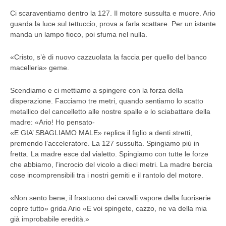
Ci scaraventiamo dentro la 127. Il motore sussulta e muore. Ario
guarda la luce sul tettuccio, prova a farla scattare. Per un istante
manda un lampo fioco, poi sfuma nel nulla.
«Cristo, s’è di nuovo cazzuolata la faccia per quello del banco
macelleria» geme.
Scendiamo e ci mettiamo a spingere con la forza della
disperazione. Facciamo tre metri, quando sentiamo lo scatto
metallico del cancelletto alle nostre spalle e lo sciabattare della
madre: «Ario! Ho pensato-
«E GIA’ SBAGLIAMO MALE» replica il figlio a denti stretti,
premendo l’acceleratore. La 127 sussulta. Spingiamo più in
fretta. La madre esce dal vialetto. Spingiamo con tutte le forze
che abbiamo, l’incrocio del vicolo a dieci metri. La madre bercia
cose incomprensibili tra i nostri gemiti e il rantolo del motore.
«Non sento bene, il frastuono dei cavalli vapore della fuoriserie
copre tutto» grida Ario «E voi spingete, cazzo, ne va della mia
già improbabile eredità.»