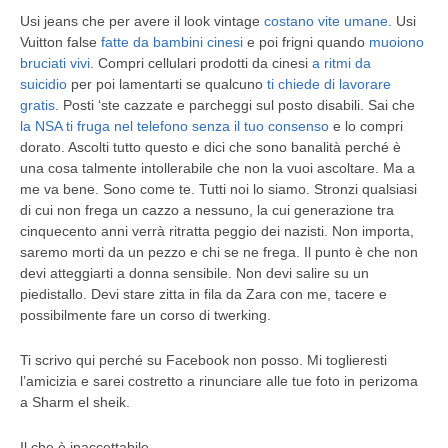
U
si jeans che per avere il look vintage
costano vite umane
. Usi
Vuitton false
fatte da bambini cinesi
e poi frigni quando
muoiono
bruciati vivi
. Compri cellulari prodotti da cinesi
a ritmi da
suicidio
per poi lamentarti se qualcuno
ti chiede di lavorare
gratis
. Posti ‘ste cazzate e parcheggi sul posto disabili. Sai che
la NSA ti fruga nel telefono senza il tuo consenso
e lo compri
dorato. Ascolti tutto questo e dici che sono banalità perché è
una cosa talmente intollerabile che non la vuoi ascoltare. Ma a
me va bene. Sono come te. Tutti noi lo siamo. Stronzi qualsiasi
di cui non frega un cazzo a nessuno, la cui generazione tra
cinquecento anni verrà ritratta peggio dei nazisti. Non importa,
saremo morti da un pezzo e chi se ne frega. Il punto è che non
devi atteggiarti a donna sensibile. Non devi salire su un
piedistallo. Devi stare zitta in fila da Zara con me, tacere e
possibilmente fare un corso di twerking.
Ti scrivo qui perché su Facebook non posso. Mi toglieresti
l’amicizia e sarei costretto a rinunciare alle tue foto in perizoma
a Sharm el sheik.
Il che è inaccettabile.