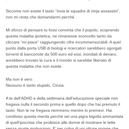
Siccome non esiste il tasto “invia le squadre di ninja assassini”,
non mi resta che domandarmi perché.
Mi sforzo di pensare tu fossi
convinta che il popolo, scoprendo
questa malattia ipotetica, ne rimanesse sconvolto tanto da
cliccare “mi piace” raggiungendo cifre incommensurabili. A quel
punto dalla porta USB di biologi e ricercatori sarebbero sgorgati
torrenti di banconote da 500 euro ed essi, inondati di denaro,
avrebbero trovato la cura e il mondo si sarebbe liberato di
questa malattia che non esiste.
Ma non è vero.
Nessuno è tanto stupido, Cinzia.
A te dell’ADHD e della settimana dell’educazione speciale non
fregava nulla il secondo prima e quello dopo che hai premuto il
tasto. Non te ne fregava nemmeno mentre lo premevi. Hai
condiviso questa merda
perché sei una pigra bigotta ammantata
di quell’ipocrisia che proibisce alle donne di mostrare le tette
senza giuste motivazioni.
E’ per colpa di voi ottuse poiane che