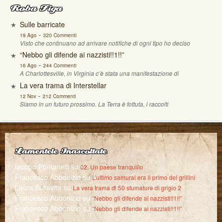
Roba Figa
Sulle barricate
-
19 Ago
320 Commenti
Visto che continuano ad arrivare notifiche di ogni tipo ho deciso
“Nebbo gli difende ai nazzisti!!1!!”
-
16 Ago
244 Commenti
A Charlottesville, in Virginia c’è stata una manifestazione di
La vera trama di Interstellar
-
12 Nov
212 Commenti
Siamo in un futuro prossimo. La Terra è fottuta, i raccolti
Lamentele Inascoltate
Iacopo Fontanelli
su
02. Un paese tranquillo
Francesco Abbonizio
su
L’ultimo samurai era il primo dei grillini
Laura Bellavite
su
La vera trama di 50 sfumature di grigio 2
Francesco Abbonizio
su
“Nebbo gli difende ai nazzisti!!1!!”
Francesco Abbonizio
su
“Nebbo gli difende ai nazzisti!!1!!”