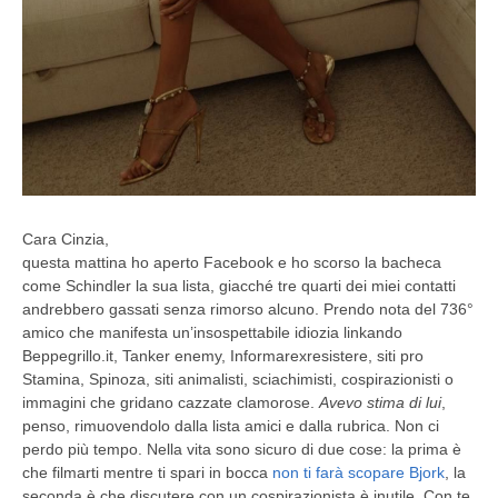
Cara Cinzia,
questa mattina ho aperto Facebook e ho scorso la bacheca
come Schindler la sua lista, giacché tre quarti dei miei contatti
andrebbero gassati senza rimorso alcuno. Prendo nota del 736°
amico che manifesta un’insospettabile idiozia linkando
Beppegrillo.it, Tanker enemy, Informarexresistere, siti pro
Stamina, Spinoza, siti animalisti, sciachimisti, cospirazionisti o
immagini che gridano cazzate clamorose.
Avevo stima di lui
,
penso, rimuovendolo dalla lista amici e dalla rubrica. Non ci
perdo più tempo. Nella vita sono sicuro di due cose: la prima è
che filmarti mentre ti spari in bocca
non ti farà scopare Bjork
, la
seconda è che discutere con un cospirazionista è inutile. Con te