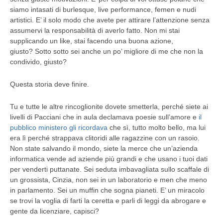
siamo intasati di burlesque, live performance, femen e nudi
artistici. E’ il solo modo che avete per attirare l’attenzione senza
assumervi la responsabilità di averlo fatto. Non mi stai
supplicando un like, stai facendo una buona azione,
giusto?
Sotto sotto sei anche un po’ migliore di me che non la
condivido, giusto?
Questa storia deve finire.
Tu e tutte le altre rincoglionite dovete smetterla
, perché siete ai
livelli di Pacciani che in aula declamava poesie sull’amore e
il
pubblico ministero gli ricordava
che sì, tutto molto bello, ma lui
era lì perché strappava clitoridi alle ragazzine con un rasoio.
Non state salvando il mondo, siete la merce che un’azienda
informatica vende ad aziende più grandi e che usano i tuoi dati
per venderti puttanate. Sei seduta imbavagliata sullo scaffale di
un grossista, Cinzia, non sei in un laboratorio e men che meno
in parlamento. Sei un muffin che sogna pianeti. E’ un miracolo
se trovi la voglia di farti la ceretta e parli di leggi da abrogare e
gente da licenziare, capisci?