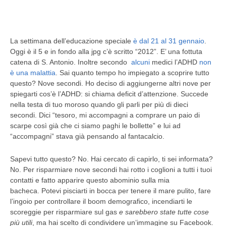
La settimana dell’educazione speciale
è dal 21 al 31 gennaio
.
Oggi è il 5 e in fondo alla jpg c’è scritto “2012”. E’ una fottuta
catena di S. Antonio. Inoltre secondo
alcuni
medici l’ADHD
non
è una malattia
. Sai quanto tempo ho impiegato a scoprire tutto
questo? Nove secondi. Ho deciso di aggiungerne altri nove per
spiegarti cos’è l’ADHD:
si chiama deficit d’attenzione. Succede
nella testa di tuo moroso quando gli parli per più di dieci
secondi. Dici “tesoro, mi accompagni a comprare un paio di
scarpe così già che ci siamo paghi le bollette” e lui ad
“accompagni” stava già pensando al fantacalcio.
Sapevi tutto questo? No. Hai cercato di capirlo, ti sei informata?
No.
Per risparmiare nove secondi hai rotto i coglioni a tutti i tuoi
contatti e fatto apparire questo abominio sulla mia
bacheca.
Potevi pisciarti in bocca per tenere il mare pulito,
fare
l’ingoio per controllare il boom demografico, incendiarti le
scoreggie per risparmiare sul gas
e sarebbero state tutte cose
più utili
, ma hai scelto di condividere un’immagine su Facebook.