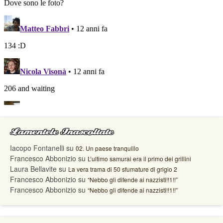
Lamentele Inascoltate
Iacopo Fontanelli
su
02. Un paese tranquillo
Francesco Abbonizio
su
L’ultimo samurai era il primo dei grillini
Laura Bellavite
su
La vera trama di 50 sfumature di grigio 2
Francesco Abbonizio
su
“Nebbo gli difende ai nazzisti!!1!!”
Francesco Abbonizio
su
“Nebbo gli difende ai nazzisti!!1!!”