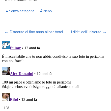
Senza categoria
Nebo
Post
←
Discorso di fine anno al bar Verdi
I diritti dell’universo
→
navigation