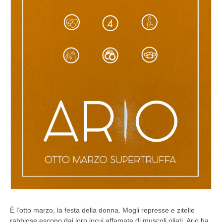
È l’otto marzo, la festa della donna. Mogli represse e zitelle
rabbiose escono dai loro locui affamate di muscoli oliati. Ario ha