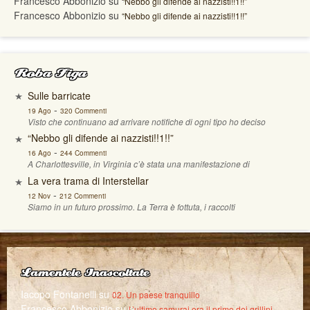
Francesco Abbonizio
su
“Nebbo gli difende ai nazzisti!!1!!”
Francesco Abbonizio
su
“Nebbo gli difende ai nazzisti!!1!!”
Roba Figa
Sulle barricate
-
19 Ago
320 Commenti
Visto che continuano ad arrivare notifiche di ogni tipo ho deciso
“Nebbo gli difende ai nazzisti!!1!!”
-
16 Ago
244 Commenti
A Charlottesville, in Virginia c’è stata una manifestazione di
La vera trama di Interstellar
-
12 Nov
212 Commenti
Siamo in un futuro prossimo. La Terra è fottuta, i raccolti
Lamentele Inascoltate
Iacopo Fontanelli
su
02. Un paese tranquillo
Francesco Abbonizio
su
L’ultimo samurai era il primo dei grillini