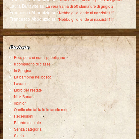
Laura Bellavite
su
La vera trama di 50 sfumature di grigio 2
Francesco Abbonizio
su
“Nebbo gli difende ai nazzisti!!1!!”
Francesco Abbonizio
su
“Nebbo gli difende ai nazzisti!!1!!”
Etichette
Ecco perché non ti pubblicano
Il compagno di classe
In Spagna
La bambina nel bosco
Lavoro
Libro per l'estate
Nick Banana
opinioni
Quello che fai tu io lo faccio meglio
Recensioni
Ritardo mentale
Senza categoria
Storia