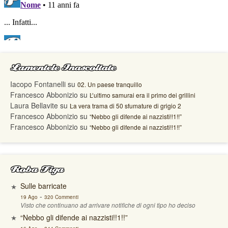
Lamentele Inascoltate
Iacopo Fontanelli
su
02. Un paese tranquillo
Francesco Abbonizio
su
L’ultimo samurai era il primo dei grillini
Laura Bellavite
su
La vera trama di 50 sfumature di grigio 2
Francesco Abbonizio
su
“Nebbo gli difende ai nazzisti!!1!!”
Francesco Abbonizio
su
“Nebbo gli difende ai nazzisti!!1!!”
Roba Figa
Sulle barricate
-
19 Ago
320 Commenti
Visto che continuano ad arrivare notifiche di ogni tipo ho deciso
“Nebbo gli difende ai nazzisti!!1!!”
-