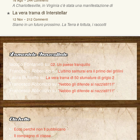
16 Ago
244 Commenti
A Charlottesville, in Virginia c’è stata una manifestazione di
La vera trama di Interstellar
-
12 Nov
212 Commenti
Siamo in un futuro prossimo. La Terra è fottuta, i raccolti
Lamentele Inascoltate
Iacopo Fontanelli
su
02. Un paese tranquillo
Francesco Abbonizio
su
L’ultimo samurai era il primo dei grillini
Laura Bellavite
su
La vera trama di 50 sfumature di grigio 2
Francesco Abbonizio
su
“Nebbo gli difende ai nazzisti!!1!!”
Francesco Abbonizio
su
“Nebbo gli difende ai nazzisti!!1!!”
Etichette
Ecco perché non ti pubblicano
Il compagno di classe