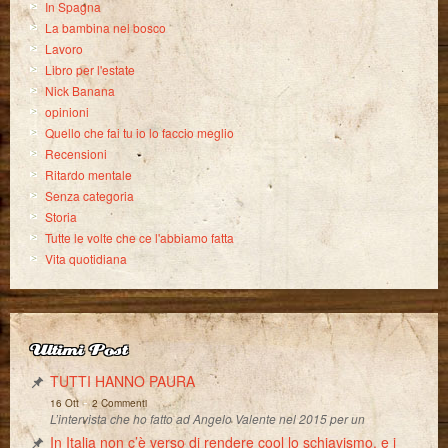
In Spagna
La bambina nel bosco
Lavoro
Libro per l'estate
Nick Banana
opinioni
Quello che fai tu io lo faccio meglio
Recensioni
Ritardo mentale
Senza categoria
Storia
Tutte le volte che ce l'abbiamo fatta
Vita quotidiana
Ultimi Post
TUTTI HANNO PAURA
-
16 Ott
2 Commenti
L’intervista che ho fatto ad Angelo Valente nel 2015 per un
In Italia non c’è verso di rendere cool lo schiavismo, e i