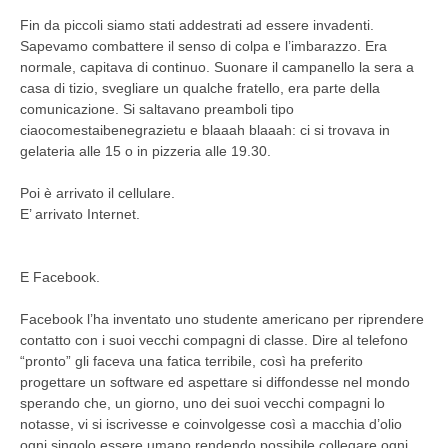
Fin da piccoli siamo stati addestrati ad essere invadenti.
Sapevamo combattere il senso di colpa e l’imbarazzo. Era
normale, capitava di continuo. Suonare il campanello la sera a
casa di tizio, svegliare un qualche fratello, era parte della
comunicazione. Si saltavano preamboli tipo
ciaocomestaibenegrazietu e blaaah blaaah: ci si trovava in
gelateria alle 15 o in pizzeria alle 19.30.
Poi è arrivato il cellulare.
E’ arrivato Internet.
E Facebook.
Facebook l’ha inventato uno studente americano per riprendere
contatto con i suoi vecchi compagni di classe. Dire al telefono
“pronto” gli faceva una fatica terribile, così ha preferito
progettare un software ed aspettare si diffondesse nel mondo
sperando che, un giorno, uno dei suoi vecchi compagni lo
notasse, vi si iscrivesse e coinvolgesse così a macchia d’olio
ogni singolo essere umano rendendo possibile collegare ogni