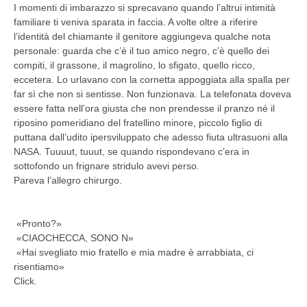
I momenti di imbarazzo si sprecavano quando l’altrui intimità
familiare ti veniva sparata in faccia. A volte oltre a riferire
l’identità del chiamante il genitore aggiungeva qualche nota
personale: guarda che c’è il tuo amico negro, c’è quello dei
compiti, il grassone, il magrolino, lo sfigato, quello ricco,
eccetera. Lo urlavano con la cornetta appoggiata alla spalla per
far sì che non si sentisse. Non funzionava. La telefonata doveva
essere fatta nell’ora giusta che non prendesse il pranzo né il
riposino pomeridiano del fratellino minore, piccolo figlio di
puttana dall’udito ipersviluppato che adesso fiuta ultrasuoni alla
NASA. Tuuuut, tuuut, se quando rispondevano c’era in
sottofondo un frignare stridulo avevi perso.
Pareva l’allegro chirurgo.
«Pronto?»
«CIAOCHECCA, SONO N»
«Hai svegliato mio fratello e mia madre è arrabbiata, ci
risentiamo»
Click.