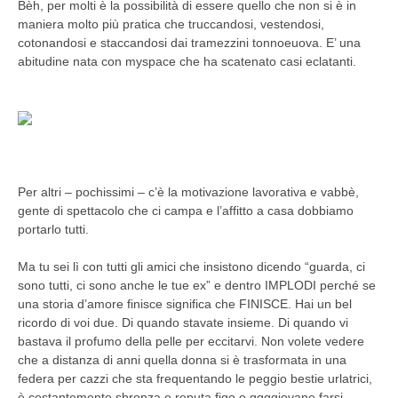
Bèh, per molti è la possibilità di essere quello che non si è in
maniera molto più pratica che truccandosi, vestendosi,
cotonandosi e staccandosi dai tramezzini tonnoeuova. E’ una
abitudine nata con myspace che ha scatenato casi eclatanti.
Per altri – pochissimi – c’è la motivazione lavorativa e vabbè,
gente di spettacolo che ci campa e l’affitto a casa dobbiamo
portarlo tutti.
Ma tu sei lì con tutti gli amici che insistono dicendo “guarda, ci
sono tutti, ci sono anche le tue ex” e dentro IMPLODI perché se
una storia d’amore finisce significa che FINISCE. Hai un bel
ricordo di voi due. Di quando stavate insieme. Di quando vi
bastava il profumo della pelle per eccitarvi. Non volete vedere
che a distanza di anni quella donna si è trasformata in una
federa per cazzi che sta frequentando le peggio bestie urlatrici,
è costantemente sbronza e reputa figo o ggggiovane farsi