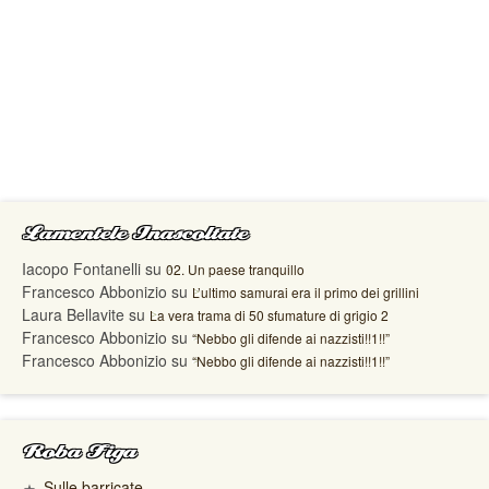
Lamentele Inascoltate
Iacopo Fontanelli
su
02. Un paese tranquillo
Francesco Abbonizio
su
L’ultimo samurai era il primo dei grillini
Laura Bellavite
su
La vera trama di 50 sfumature di grigio 2
Francesco Abbonizio
su
“Nebbo gli difende ai nazzisti!!1!!”
Francesco Abbonizio
su
“Nebbo gli difende ai nazzisti!!1!!”
Roba Figa
Sulle barricate