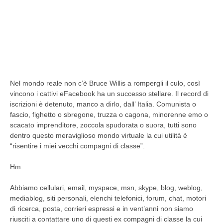
Nel mondo reale non c’è Bruce Willis a rompergli il culo, così
vincono i cattivi eFacebook ha un successo stellare. Il record di
iscrizioni è detenuto, manco a dirlo, dall’ Italia. Comunista o
fascio, fighetto o sbregone, truzza o cagona, minorenne emo o
scacato imprenditore, zoccola spudorata o suora, tutti sono
dentro questo meraviglioso mondo virtuale la cui utilità è
“risentire i miei vecchi compagni di classe”.
Hm.
Abbiamo cellulari, email, myspace, msn, skype, blog, weblog,
mediablog, siti personali, elenchi telefonici, forum, chat, motori
di ricerca, posta, corrieri espressi e in vent’anni non siamo
riusciti a contattare uno di questi ex compagni di classe la cui