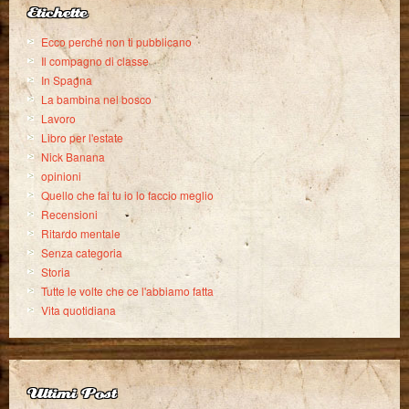
Etichette
Ecco perché non ti pubblicano
Il compagno di classe
In Spagna
La bambina nel bosco
Lavoro
Libro per l'estate
Nick Banana
opinioni
Quello che fai tu io lo faccio meglio
Recensioni
Ritardo mentale
Senza categoria
Storia
Tutte le volte che ce l'abbiamo fatta
Vita quotidiana
Ultimi Post