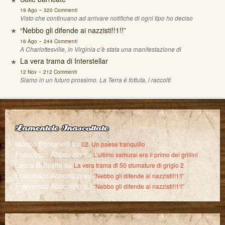
-
19 Ago
320 Commenti
Visto che continuano ad arrivare notifiche di ogni tipo ho deciso
“Nebbo gli difende ai nazzisti!!1!!”
-
16 Ago
244 Commenti
A Charlottesville, in Virginia c’è stata una manifestazione di
La vera trama di Interstellar
-
12 Nov
212 Commenti
Siamo in un futuro prossimo. La Terra è fottuta, i raccolti
Lamentele Inascoltate
Iacopo Fontanelli
su
02. Un paese tranquillo
Francesco Abbonizio
su
L’ultimo samurai era il primo dei grillini
Laura Bellavite
su
La vera trama di 50 sfumature di grigio 2
Francesco Abbonizio
su
“Nebbo gli difende ai nazzisti!!1!!”
Francesco Abbonizio
su
“Nebbo gli difende ai nazzisti!!1!!”