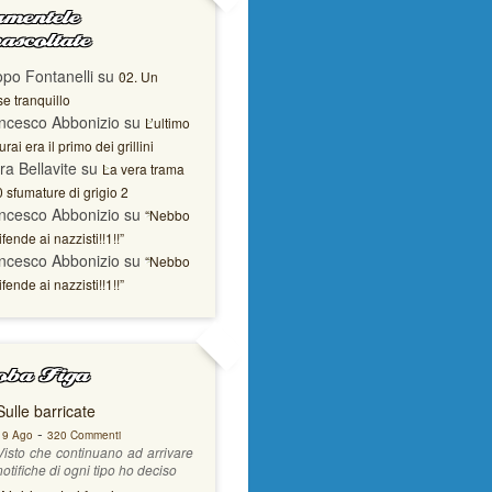
mentele
ascoltate
opo Fontanelli
su
02. Un
e tranquillo
ncesco Abbonizio
su
L’ultimo
rai era il primo dei grillini
ra Bellavite
su
La vera trama
0 sfumature di grigio 2
ncesco Abbonizio
su
“Nebbo
ifende ai nazzisti!!1!!”
ncesco Abbonizio
su
“Nebbo
ifende ai nazzisti!!1!!”
ba Figa
Sulle barricate
-
19 Ago
320 Commenti
Visto che continuano ad arrivare
notifiche di ogni tipo ho deciso