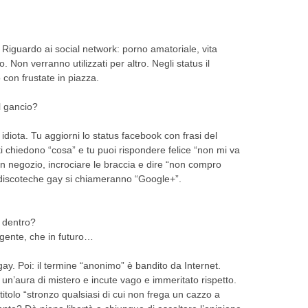
 Riguardo ai social network: porno amatoriale, vita
o. Non verranno utilizzati per altro. Negli status il
 con frustate in piazza.
l gancio?
diota. Tu aggiorni lo status facebook con frasi del
 ti chiedono “cosa” e tu puoi rispondere felice “non mi va
n negozio, incrociare le braccia e dire “non compro
le discoteche gay si chiameranno “Google+”.
à dentro?
gente, che in futuro…
gay. Poi: il termine “anonimo” è bandito da Internet.
a un’aura di mistero e incute vago e immeritato rispetto.
 titolo “stronzo qualsiasi di cui non frega un cazzo a