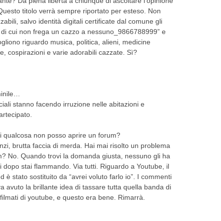
nte? Dà piena libertà a chiunque di ascoltare l’opinione
 Questo titolo verrà sempre riportato per esteso. Non
bili, salvo identità digitali certificate dal comune gli
si di cui non frega un cazzo a nessuno_9866788999” e
gliono riguardo musica, politica, alieni, medicine
che, cospirazioni e varie adorabili cazzate. Sì?
minile…
iali stanno facendo irruzione nelle abitazioni e
artecipato.
i qualcosa non posso aprire un forum?
enzi, brutta faccia di merda. Hai mai risolto un problema
m? No. Quando trovi la domanda giusta, nessuno gli ha
ti dopo stai flammando. Via tutti. Riguardo a Youtube, il
d è stato sostituito da “avrei voluto farlo io”. I commenti
 avuto la brillante idea di tassare tutta quella banda di
i filmati di youtube, e questo era bene. Rimarrà.