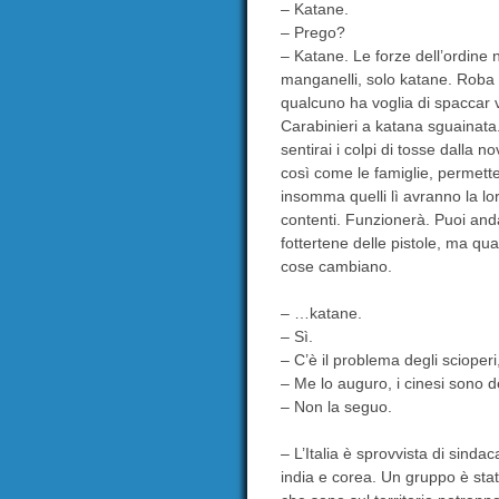
– Katane.
– Prego?
– Katane. Le forze dell’ordine
manganelli, solo katane. Roba f
qualcuno ha voglia di spaccar 
Carabinieri a katana sguainata.
sentirai i colpi di tosse dalla 
così come le famiglie, permetten
insomma quelli lì avranno la lor
contenti. Funzionerà. Puoi and
fottertene delle pistole, ma q
cose cambiano.
– …katane.
– Sì.
– C’è il problema degli scioperi
– Me lo auguro, i cinesi sono d
– Non la seguo.
– L’Italia è sprovvista di sindac
india e corea. Un gruppo è sta