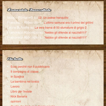
Lamentele Inascoltate
Iacopo Fontanelli
su
02. Un paese tranquillo
Francesco Abbonizio
su
L’ultimo samurai era il primo dei grillini
Laura Bellavite
su
La vera trama di 50 sfumature di grigio 2
Francesco Abbonizio
su
“Nebbo gli difende ai nazzisti!!1!!”
Francesco Abbonizio
su
“Nebbo gli difende ai nazzisti!!1!!”
Etichette
Ecco perché non ti pubblicano
Il compagno di classe
In Spagna
La bambina nel bosco
Lavoro
Libro per l'estate
Nick Banana
opinioni