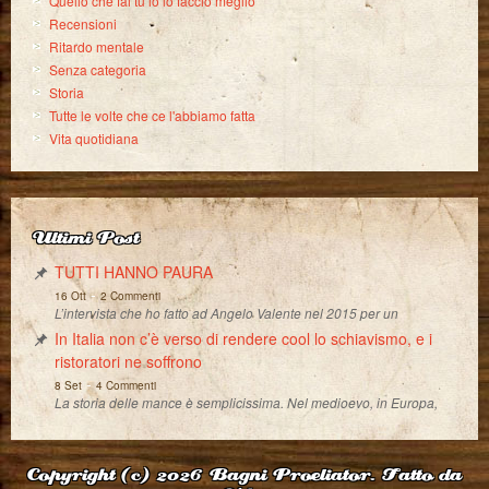
Quello che fai tu io lo faccio meglio
Recensioni
Ritardo mentale
Senza categoria
Storia
Tutte le volte che ce l'abbiamo fatta
Vita quotidiana
Ultimi Post
TUTTI HANNO PAURA
-
16 Ott
2 Commenti
L’intervista che ho fatto ad Angelo Valente nel 2015 per un
In Italia non c’è verso di rendere cool lo schiavismo, e i
ristoratori ne soffrono
-
8 Set
4 Commenti
La storia delle mance è semplicissima. Nel medioevo, in Europa,
Copyright (c) 2026
Bagni Proeliator. Fatto da