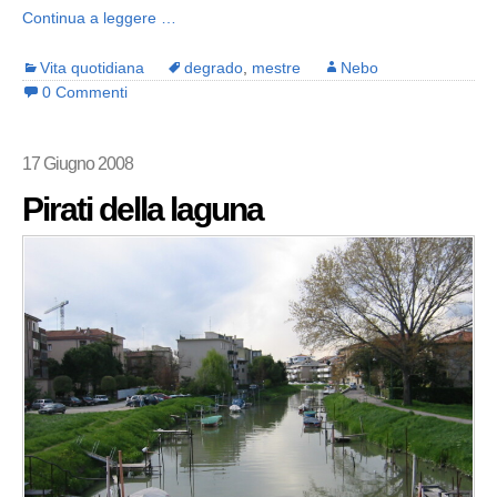
Continua a leggere …
Vita quotidiana
degrado
,
mestre
Nebo
0 Commenti
17 Giugno 2008
Pirati della laguna