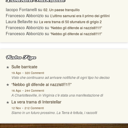
Lamentele Inascoltate
Iacopo Fontanelli
su
02. Un paese tranquillo
Francesco Abbonizio
su
L’ultimo samurai era il primo dei grillini
Laura Bellavite
su
La vera trama di 50 sfumature di grigio 2
Francesco Abbonizio
su
“Nebbo gli difende ai nazzisti!!1!!”
Francesco Abbonizio
su
“Nebbo gli difende ai nazzisti!!1!!”
Roba Figa
Sulle barricate
-
19 Ago
320 Commenti
Visto che continuano ad arrivare notifiche di ogni tipo ho deciso
“Nebbo gli difende ai nazzisti!!1!!”
-
16 Ago
244 Commenti
A Charlottesville, in Virginia c’è stata una manifestazione di
La vera trama di Interstellar
-
12 Nov
212 Commenti
Siamo in un futuro prossimo. La Terra è fottuta, i raccolti