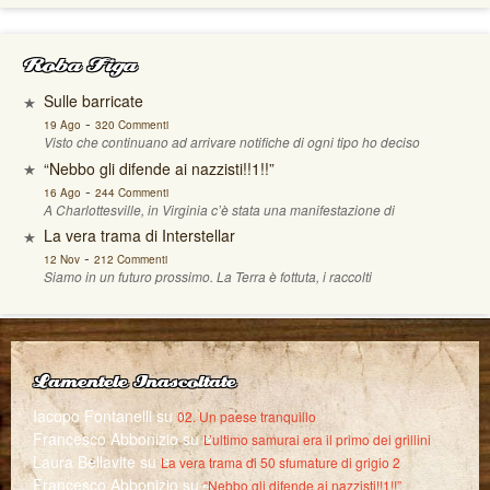
Roba Figa
Sulle barricate
-
19 Ago
320 Commenti
Visto che continuano ad arrivare notifiche di ogni tipo ho deciso
“Nebbo gli difende ai nazzisti!!1!!”
-
16 Ago
244 Commenti
A Charlottesville, in Virginia c’è stata una manifestazione di
La vera trama di Interstellar
-
12 Nov
212 Commenti
Siamo in un futuro prossimo. La Terra è fottuta, i raccolti
Lamentele Inascoltate
Iacopo Fontanelli
su
02. Un paese tranquillo
Francesco Abbonizio
su
L’ultimo samurai era il primo dei grillini
Laura Bellavite
su
La vera trama di 50 sfumature di grigio 2
Francesco Abbonizio
su
“Nebbo gli difende ai nazzisti!!1!!”