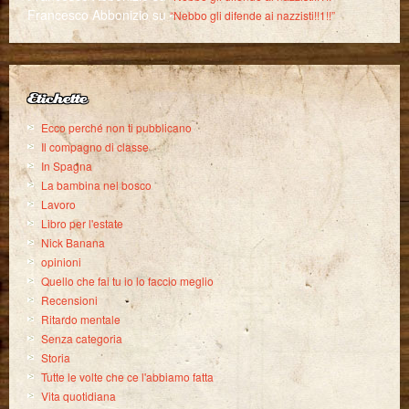
Francesco Abbonizio
su
“Nebbo gli difende ai nazzisti!!1!!”
Etichette
Ecco perché non ti pubblicano
Il compagno di classe
In Spagna
La bambina nel bosco
Lavoro
Libro per l'estate
Nick Banana
opinioni
Quello che fai tu io lo faccio meglio
Recensioni
Ritardo mentale
Senza categoria
Storia
Tutte le volte che ce l'abbiamo fatta
Vita quotidiana