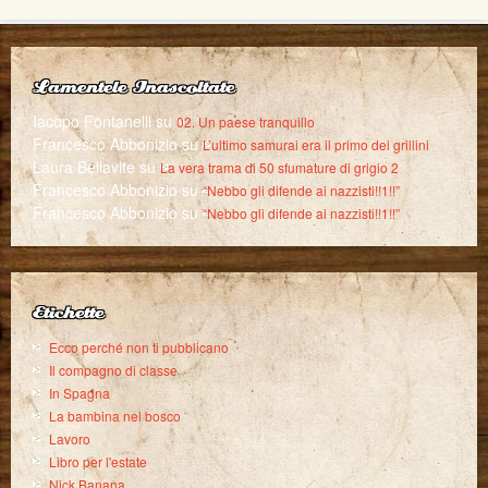
Lamentele Inascoltate
Iacopo Fontanelli
su
02. Un paese tranquillo
Francesco Abbonizio
su
L’ultimo samurai era il primo dei grillini
Laura Bellavite
su
La vera trama di 50 sfumature di grigio 2
Francesco Abbonizio
su
“Nebbo gli difende ai nazzisti!!1!!”
Francesco Abbonizio
su
“Nebbo gli difende ai nazzisti!!1!!”
Etichette
Ecco perché non ti pubblicano
Il compagno di classe
In Spagna
La bambina nel bosco
Lavoro
Libro per l'estate
Nick Banana