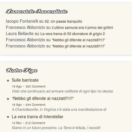
Lamentele Inascoltate
Iacopo Fontanelli
su
02. Un paese tranquillo
Francesco Abbonizio
su
L’ultimo samurai era il primo dei grillini
Laura Bellavite
su
La vera trama di 50 sfumature di grigio 2
Francesco Abbonizio
su
“Nebbo gli difende ai nazzisti!!1!!”
Francesco Abbonizio
su
“Nebbo gli difende ai nazzisti!!1!!”
Roba Figa
Sulle barricate
-
19 Ago
320 Commenti
Visto che continuano ad arrivare notifiche di ogni tipo ho deciso
“Nebbo gli difende ai nazzisti!!1!!”
-
16 Ago
244 Commenti
A Charlottesville, in Virginia c’è stata una manifestazione di
La vera trama di Interstellar
-
12 Nov
212 Commenti
Siamo in un futuro prossimo. La Terra è fottuta, i raccolti