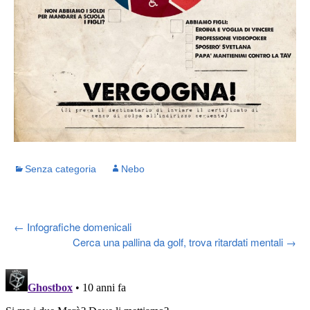
Senza categoria
Nebo
Post
←
Infografiche domenicali
Cerca una pallina da golf, trova ritardati mentali
→
navigation