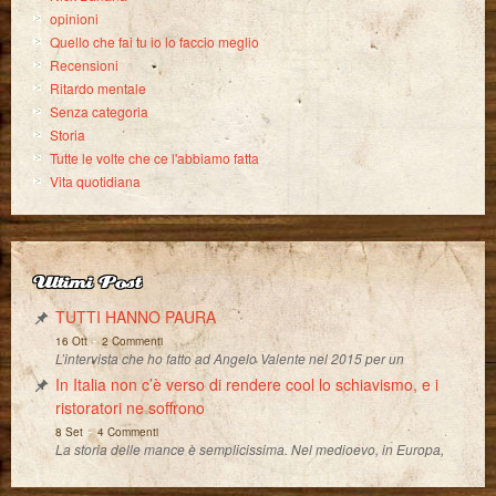
opinioni
Quello che fai tu io lo faccio meglio
Recensioni
Ritardo mentale
Senza categoria
Storia
Tutte le volte che ce l'abbiamo fatta
Vita quotidiana
Ultimi Post
TUTTI HANNO PAURA
-
16 Ott
2 Commenti
L’intervista che ho fatto ad Angelo Valente nel 2015 per un
In Italia non c’è verso di rendere cool lo schiavismo, e i
ristoratori ne soffrono
-
8 Set
4 Commenti
La storia delle mance è semplicissima. Nel medioevo, in Europa,