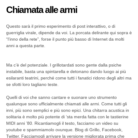
Chiamata alle armi
Questo sarà il primo esperimento di post interattivo, o di
guerriglia virale, dipende da voi. La porcata delirante qui sopra è
“l’inno della rete”, forse il punto più basso di Internet da molti
anni a questa parte.
Ma c’è del potenziale.
I grillotardati sono gente dalla psiche
instabile, basta una spintarella e detonano dando luogo ai più
esilaranti teatrini, perché come tutti i fanatici ridono degli altri ma
se sfotti loro tagliano teste.
Quelli di voi che sanno cantare e suonare uno strumento
qualunque sono ufficialmente chiamati alle armi.
Come tutti gli
inni, più sono semplici e più sono epici. Una chitarra acustica in
solitaria è molto più potente di ‘sta merda fatta con le tastierine
MIDI anni ’80. Ricantiamogli il testo, facciamo un video su
youtube e spammiamolo ovunque. Blog di Grillo, Facebook,
Twitter. Facciamogli arrivare la versione migliorata prima che