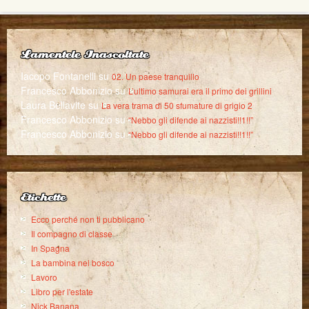
Lamentele Inascoltate
Iacopo Fontanelli
su
02. Un paese tranquillo
Francesco Abbonizio
su
L’ultimo samurai era il primo dei grillini
Laura Bellavite
su
La vera trama di 50 sfumature di grigio 2
Francesco Abbonizio
su
“Nebbo gli difende ai nazzisti!!1!!”
Francesco Abbonizio
su
“Nebbo gli difende ai nazzisti!!1!!”
Etichette
Ecco perché non ti pubblicano
Il compagno di classe
In Spagna
La bambina nel bosco
Lavoro
Libro per l'estate
Nick Banana