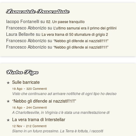
Lamentele Inascoltate
Iacopo Fontanelli
su
02. Un paese tranquillo
Francesco Abbonizio
su
L’ultimo samurai era il primo dei grillini
Laura Bellavite
su
La vera trama di 50 sfumature di grigio 2
Francesco Abbonizio
su
“Nebbo gli difende ai nazzisti!!1!!”
Francesco Abbonizio
su
“Nebbo gli difende ai nazzisti!!1!!”
Roba Figa
Sulle barricate
-
19 Ago
320 Commenti
Visto che continuano ad arrivare notifiche di ogni tipo ho deciso
“Nebbo gli difende ai nazzisti!!1!!”
-
16 Ago
244 Commenti
A Charlottesville, in Virginia c’è stata una manifestazione di
La vera trama di Interstellar
-
12 Nov
212 Commenti
Siamo in un futuro prossimo. La Terra è fottuta, i raccolti