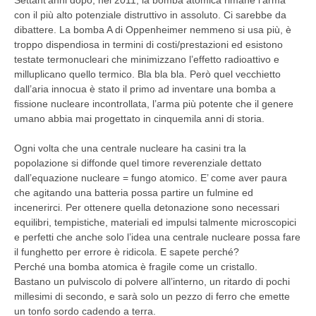
Settant’anni dopo, nel 2011, la bomba atomica rimane l’arma
con il più alto potenziale distruttivo in assoluto. Ci sarebbe da
dibattere. La bomba A di Oppenheimer nemmeno si usa più, è
troppo dispendiosa in termini di costi/prestazioni ed esistono
testate termonucleari che minimizzano l’effetto radioattivo e
milluplicano quello termico. Bla bla bla. Però quel vecchietto
dall’aria innocua è stato il primo ad inventare una bomba a
fissione nucleare incontrollata, l’arma più potente che il genere
umano abbia mai progettato in cinquemila anni di storia.
Ogni volta che una centrale nucleare ha casini tra la
popolazione si diffonde quel timore reverenziale dettato
dall’equazione nucleare = fungo atomico. E’ come aver paura
che agitando una batteria possa partire un fulmine ed
incenerirci. Per ottenere quella detonazione sono necessari
equilibri, tempistiche, materiali ed impulsi talmente microscopici
e perfetti che anche solo l’idea una centrale nucleare possa fare
il funghetto per errore è ridicola. E sapete perché?
Perché una bomba atomica è fragile come un cristallo.
Bastano un pulviscolo di polvere all’interno, un ritardo di pochi
millesimi di secondo, e sarà solo un pezzo di ferro che emette
un tonfo sordo cadendo a terra.