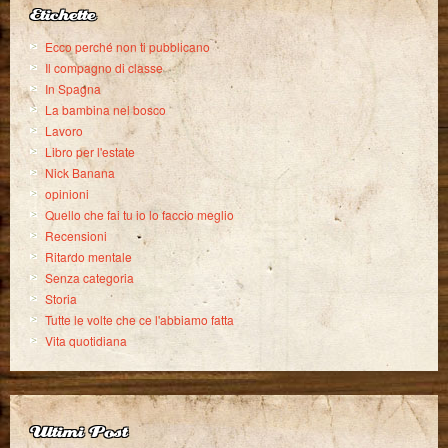
Etichette
Ecco perché non ti pubblicano
Il compagno di classe
In Spagna
La bambina nel bosco
Lavoro
Libro per l'estate
Nick Banana
opinioni
Quello che fai tu io lo faccio meglio
Recensioni
Ritardo mentale
Senza categoria
Storia
Tutte le volte che ce l'abbiamo fatta
Vita quotidiana
Ultimi Post