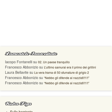
Lamentele Inascoltate
Iacopo Fontanelli
su
02. Un paese tranquillo
Francesco Abbonizio
su
L’ultimo samurai era il primo dei grillini
Laura Bellavite
su
La vera trama di 50 sfumature di grigio 2
Francesco Abbonizio
su
“Nebbo gli difende ai nazzisti!!1!!”
Francesco Abbonizio
su
“Nebbo gli difende ai nazzisti!!1!!”
Roba Figa
Sulle barricate