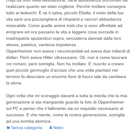
crepi da solo nella desolazione, sarai abbastanza sfortunato da
realizzare quanto sei stato coglione. Perché mollare consegna
tutto ai tedeschi. E se ti salva, piccolo Efialte, il resto della tua
vita sarà una pozzanghera di rimpianti e rancori abbastanza
miserabile. Come quelle anime tristi che si sono affrettate ad
emigrare ed ora passano la vita a leggere cosa succede in
madrepatria sputandoci sopra, senzaterra dannati dalla loro
stessa, patetica, vanitosa impotenza.
Oppenheimer non aveva i raccomandati ed aveva due miliardi di
dollari. Però aveva Hitler oltreoceano. Ok, non è come lavorare
coi romani, però somiglia. Non ha mollato. E’ riuscito a creare
quel piccolo germoglio d’acciaio che una volta piantato nel
terreno fa sbocciare un enorme fiore di fuoco tale da cambiare
la storia.
Ogni volta che mi scoraggio davanti a tutta la merda che la mia
generazione si sta mangiando guardo la foto di Oppenheimer
sul PC e penso che il fallimento sia un requisito necessario al
successo. E che niente, come la nostra generazione, somiglia
ad una bomba atomica.
Senza categoria
Nebo