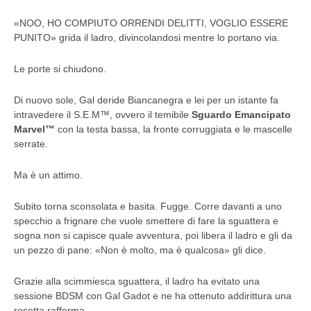
«NOO, HO COMPIUTO ORRENDI DELITTI, VOGLIO ESSERE
PUNITO» grida il ladro, divincolandosi mentre lo portano via.
Le porte si chiudono.
Di nuovo sole, Gal deride Biancanegra e lei per un istante fa
intravedere il S.E.M™, ovvero il temibile
Sguardo Emancipato
Marvel™
con la testa bassa, la fronte corruggiata e le mascelle
serrate.
Ma è un attimo.
Subito torna sconsolata e basita. Fugge. Corre davanti a uno
specchio a frignare che vuole smettere di fare la sguattera e
sogna non si capisce quale avventura, poi libera il ladro e gli da
un pezzo di pane: «Non è molto, ma è qualcosa» gli dice.
Grazie alla scimmiesca sguattera, il ladro ha evitato una
sessione BDSM con Gal Gadot e ne ha ottenuto addirittura una
rosetta rafferma.