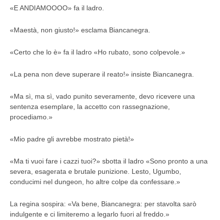
«E ANDIAMOOOO» fa il ladro.
«Maestà, non giusto!» esclama Biancanegra.
«Certo che lo è» fa il ladro «Ho rubato, sono colpevole.»
«La pena non deve superare il reato!» insiste Biancanegra.
«Ma sì, ma sì, vado punito severamente, devo ricevere una
sentenza esemplare, la accetto con rassegnazione,
procediamo.»
«Mio padre gli avrebbe mostrato pietà!»
«Ma ti vuoi fare i cazzi tuoi?» sbotta il ladro «Sono pronto a una
severa, esagerata e brutale punizione. Lesto, Ugumbo,
conducimi nel dungeon, ho altre colpe da confessare.»
La regina sospira: «Va bene, Biancanegra: per stavolta sarò
indulgente e ci limiteremo a legarlo fuori al freddo.»