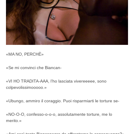
«MA NO, PERCHÈ»
«Se mi convinci che Biancan-
«VI HO TRADITA-AAA, l’ho lasciata vivereeeee, sono
colpevolissimooooo.»
«Ubungo, ammiro il coraggio. Puoi risparmiarti le torture se-
«NO-O-O, confesso-o-o-o, assolutamente torture, me lo
merito.»