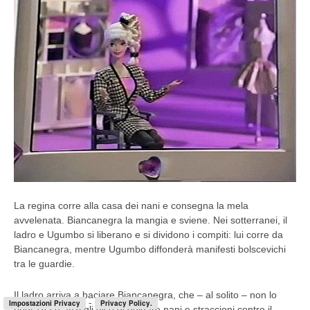
La regina corre alla casa dei nani e consegna la mela
avvelenata. Biancanegra la mangia e sviene. Nei sotterranei, il
ladro e Ugumbo si liberano e si dividono i compiti: lui corre da
Biancanegra, mentre Ugumbo diffonderà manifesti bolscevichi
tra le guardie.
Il ladro arriva a baciare Biancanegra, che – al solito – non lo
-
Impostazioni Privacy
Privacy Policy.
ringrazia e anzi gli dice di guidare nani e straccioni contro il