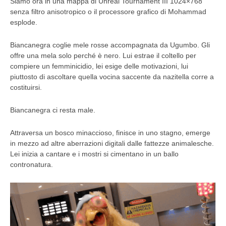
Siamo ora in una mappa di Unreal Tournament III 1024×768
senza filtro anisotropico o il processore grafico di Mohammad
esplode.
Biancanegra coglie mele rosse accompagnata da Ugumbo. Gli
offre una mela solo perché è nero. Lui estrae il coltello per
compiere un femminicidio, lei esige delle motivazioni, lui
piuttosto di ascoltare quella vocina saccente da nazitella corre a
costituirsi.
Biancanegra ci resta male.
Attraversa un bosco minaccioso, finisce in uno stagno, emerge
in mezzo ad altre aberrazioni digitali dalle fattezze animalesche.
Lei inizia a cantare e i mostri si cimentano in un ballo
contronatura.