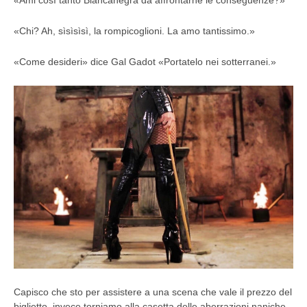
«Ami così tanto Biancanegra da affrontarne le conseguenze?»
«Chi? Ah, sìsìsìsì, la rompicoglioni. La amo tantissimo.»
«Come desideri» dice Gal Gadot «Portatelo nei sotterranei.»
Capisco che sto per assistere a una scena che vale il prezzo del
biglietto, invece torniamo alla casetta delle aberrazioni naniche