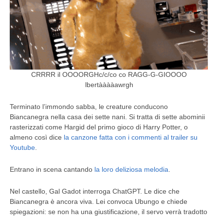
CRRRR il OOOORGHc/c/co co RAGG-G-GIOOOO
lbertààààawrgh
Terminato l’immondo sabba, le creature conducono
Biancanegra nella casa dei sette nani. Si tratta di sette abominii
rasterizzati come Hargid del primo gioco di Harry Potter, o
almeno così dice
la canzone fatta con i commenti al trailer su
Youtube
.
Entrano in scena cantando
la loro deliziosa melodia
.
Nel castello, Gal Gadot interroga ChatGPT. Le dice che
Biancanegra è ancora viva. Lei convoca Ubungo e chiede
spiegazioni: se non ha una giustificazione, il servo verrà tradotto