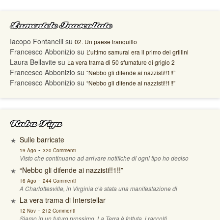
Lamentele Inascoltate
Iacopo Fontanelli
su
02. Un paese tranquillo
Francesco Abbonizio
su
L’ultimo samurai era il primo dei grillini
Laura Bellavite
su
La vera trama di 50 sfumature di grigio 2
Francesco Abbonizio
su
“Nebbo gli difende ai nazzisti!!1!!”
Francesco Abbonizio
su
“Nebbo gli difende ai nazzisti!!1!!”
Roba Figa
Sulle barricate
-
19 Ago
320 Commenti
Visto che continuano ad arrivare notifiche di ogni tipo ho deciso
“Nebbo gli difende ai nazzisti!!1!!”
-
16 Ago
244 Commenti
A Charlottesville, in Virginia c’è stata una manifestazione di
La vera trama di Interstellar
-
12 Nov
212 Commenti
Siamo in un futuro prossimo. La Terra è fottuta, i raccolti