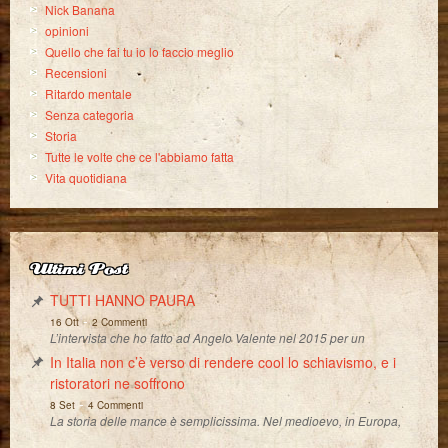
Nick Banana
opinioni
Quello che fai tu io lo faccio meglio
Recensioni
Ritardo mentale
Senza categoria
Storia
Tutte le volte che ce l'abbiamo fatta
Vita quotidiana
Ultimi Post
TUTTI HANNO PAURA
-
16 Ott
2 Commenti
L’intervista che ho fatto ad Angelo Valente nel 2015 per un
In Italia non c’è verso di rendere cool lo schiavismo, e i
ristoratori ne soffrono
-
8 Set
4 Commenti
La storia delle mance è semplicissima. Nel medioevo, in Europa,