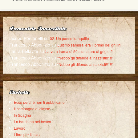
Lamentele Inascoltate
Iacopo Fontanelli
su
02. Un paese tranquillo
Francesco Abbonizio
su
L’ultimo samurai era il primo dei grillini
Laura Bellavite
su
La vera trama di 50 sfumature di grigio 2
Francesco Abbonizio
su
“Nebbo gli difende ai nazzisti!!1!!”
Francesco Abbonizio
su
“Nebbo gli difende ai nazzisti!!1!!”
Etichette
Ecco perché non ti pubblicano
Il compagno di classe
In Spagna
La bambina nel bosco
Lavoro
Libro per l'estate