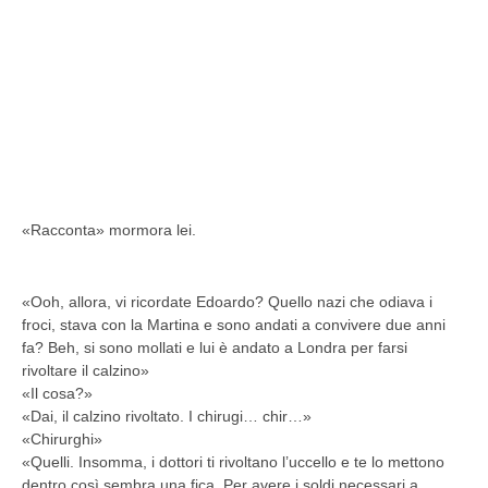
«Racconta» mormora lei.
«Ooh, allora, vi ricordate Edoardo? Quello nazi che odiava i
froci, stava con la Martina e sono andati a convivere due anni
fa?
Beh, s
i sono mollati e lui è andato a Londra per farsi
rivoltare il calzino»
«Il cosa?»
«Dai, il calzino rivoltato. I chirugi… chir…
»
«Chirurghi»
«Quelli. I
nsomma, i dottori ti rivoltano l’uccello e te lo mettono
dentro così sembra una fica. Per avere i soldi necessari a