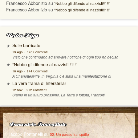
Francesco Abbonizio
su
“Nebbo gli difende ai nazzisti!!1!!”
Francesco Abbonizio
su
“Nebbo gli difende ai nazzisti!!1!!”
Roba Figa
Sulle barricate
-
19 Ago
320 Commenti
Visto che continuano ad arrivare notifiche di ogni tipo ho deciso
“Nebbo gli difende ai nazzisti!!1!!”
-
16 Ago
244 Commenti
A Charlottesville, in Virginia c’è stata una manifestazione di
La vera trama di Interstellar
-
12 Nov
212 Commenti
Siamo in un futuro prossimo. La Terra è fottuta, i raccolti
Lamentele Inascoltate
Iacopo Fontanelli
su
02. Un paese tranquillo