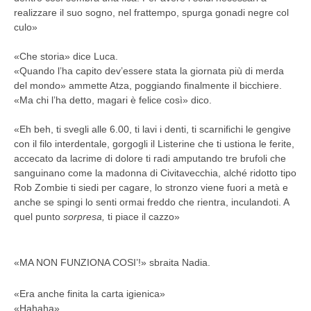
realizzare il suo sogno, nel frattempo, spurga gonadi negre col
culo
»
«Che storia» dice Luca.
«Quando l’ha capito dev’essere stata la giornata più di merda
del mondo
» ammette Atza, poggiando finalmente il bicchiere.
«Ma chi l’ha detto, magari è felice così» dico.
«Eh beh, t
i svegli alle 6.00, ti lavi i denti, ti scarnifichi le gengive
con il filo interdentale, gorgogli il Listerine che ti ustiona le ferite,
accecato da lacrime di dolore ti radi amputando tre brufoli che
sanguinano come la madonna di Civitavecchia, alché ridotto tipo
Rob Zombie ti siedi per cagare, lo stronzo viene fuori a metà e
anche se spingi lo senti ormai freddo che rientra, inculandoti. A
quel punto
sorpresa,
ti piace il cazzo
»
«MA NON FUNZIONA COSI’!» sbraita Nadia.
«Era anche finita la carta igienica»
«Hahaha»