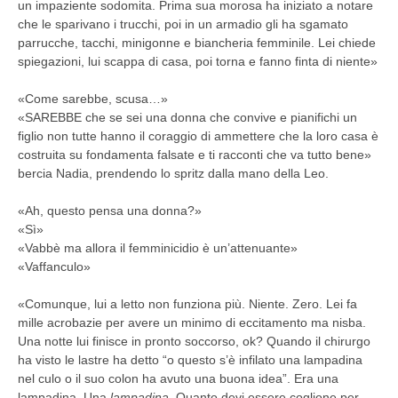
un impaziente sodomita. Prima sua morosa ha iniziato a notare
che le sparivano i trucchi, poi in un armadio gli ha sgamato
parrucche, tacchi, minigonne e biancheria femminile. Lei chiede
spiegazioni, lui scappa di casa, poi torna e fanno finta di niente»
«Come sarebbe, scusa…»
«SAREBBE che se sei una donna che convive e pianifichi un
figlio non tutte hanno il coraggio di ammettere che la loro casa è
costruita su fondamenta falsate e ti racconti che va tutto bene»
bercia Nadia, prendendo lo spritz dalla mano della Leo.
«Ah, questo pensa una donna?»
«Sì»
«Vabbè ma allora il femminicidio è un’attenuante»
«Vaffanculo»
«Comunque, lui a letto non funziona più. Niente. Zero. Lei fa
mille acrobazie per avere un minimo di eccitamento ma nisba.
Una notte lui finisce in pronto soccorso, ok? Quando il chirurgo
ha visto le lastre ha detto “o questo s’è infilato una lampadina
nel culo o il suo colon ha avuto una buona idea”. Era una
lampadina. Una
lampadina
. Quanto devi essere coglione per