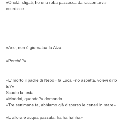
«Ohelà, sfigati, ho una roba pazzesca da raccontarvi»
esordisce.
«Ario, non è giornata» fa Atza.
«Perché?»
«E’ morto il padre di Nebo» fa Luca
«no aspetta, volevi dirlo
tu?»
Scuoto la testa.
«Maddai, quando?
» domanda.
«Tre settimane fa, abbiamo già disperso le ceneri in mare»
«E allora
è acqua passata, ha ha hahha»