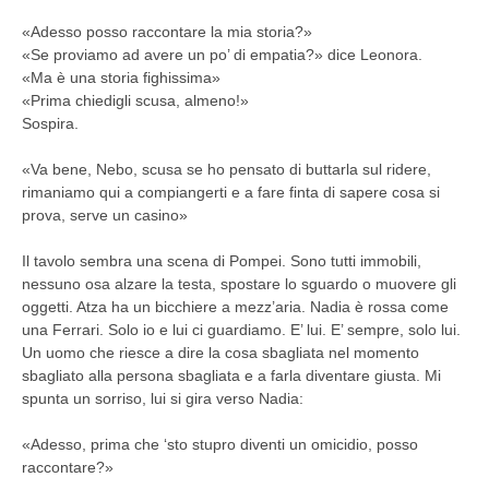
«Adesso posso raccontare la mia storia?»
«Se proviamo ad avere un po’ di empatia?» dice Leonora.
«Ma è una storia fighissima»
«Prima chiedigli scusa, almeno!»
Sospira.
«Va bene, Nebo, scusa se ho pensato di buttarla sul ridere,
rimaniamo qui a compiangerti e a fare finta di sapere cosa si
prova, serve un casino
»
Il tavolo sembra una scena di Pompei.
Sono tutti immobili,
nessuno osa alzare la testa, spostare lo sguardo o muovere gli
oggetti. Atza ha un bicchiere a mezz’aria. Nadia è rossa come
una Ferrari. Solo io e lui ci guardiamo. E’ lui. E’ sempre, solo lui.
Un uomo che riesce a dire la cosa sbagliata nel momento
sbagliato alla persona sbagliata e a farla diventare giusta. Mi
spunta un sorriso, lui si gira verso Nadia:
«Adesso, prima che ‘sto stupro diventi un omicidio, posso
raccontare?»