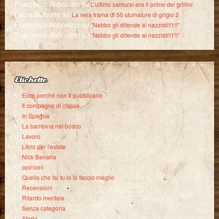
Francesco Abbonizio
su
L’ultimo samurai era il primo dei grillini
Laura Bellavite
su
La vera trama di 50 sfumature di grigio 2
Francesco Abbonizio
su
“Nebbo gli difende ai nazzisti!!1!!”
Francesco Abbonizio
su
“Nebbo gli difende ai nazzisti!!1!!”
Etichette
Ecco perché non ti pubblicano
Il compagno di classe
In Spagna
La bambina nel bosco
Lavoro
Libro per l'estate
Nick Banana
opinioni
Quello che fai tu io lo faccio meglio
Recensioni
Ritardo mentale
Senza categoria
Storia