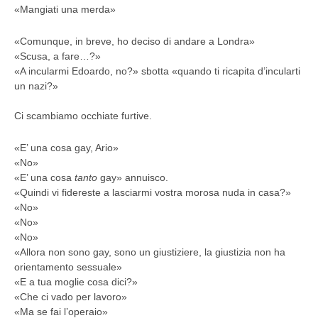
«Mangiati una merda»
«Comunque, in breve, ho deciso di andare a Londra»
«Scusa, a fare…?»
«A incularmi Edoardo, no?» sbotta
«quando ti ricapita d’incularti
un nazi?»
Ci scambiamo occhiate furtive.
«E’ una cosa gay, Ario»
«No»
«E’ una cosa
tanto
gay» annuisco.
«Quindi vi fidereste a lasciarmi vostra morosa nuda in casa?»
«No»
«No»
«No»
«Allora non sono gay, sono un giustiziere, la giustizia non ha
orientamento sessuale»
«E a tua moglie cosa dici?»
«Che ci vado per lavoro»
«Ma se fai l’operaio»