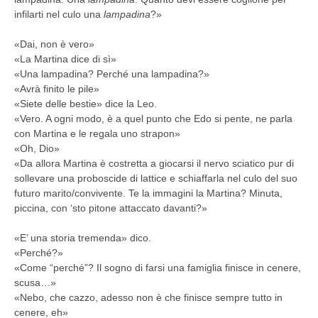
infilarti nel culo una
lampadina
?»
«Dai, non è vero»
«La Martina dice di sì»
«Una lampadina? Perché una lampadina?
»
«Avrà finito le pile»
«Siete delle bestie» dice la Leo.
«Vero. A ogni modo, è a quel punto che Edo si pente, ne parla
con Martina e le regala uno strapon»
«Oh, Dio»
«Da allora Martina è costretta a giocarsi il nervo sciatico pur di
sollevare una proboscide di lattice e schiaffarla nel culo del suo
futuro marito/convivente. Te la immagini la Martina? Minuta,
piccina, con ‘sto pitone attaccato davanti?»
«E’ una storia tremenda» dico.
«Perché?»
«Come “perché”? Il sogno di farsi una famiglia finisce in cenere,
scusa…»
«Nebo, che cazzo, adesso non è che finisce sempre tutto in
cenere, eh»