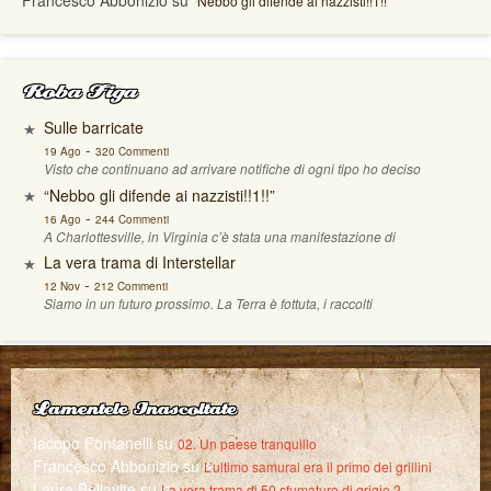
Francesco Abbonizio
su
“Nebbo gli difende ai nazzisti!!1!!”
Roba Figa
Sulle barricate
-
19 Ago
320 Commenti
Visto che continuano ad arrivare notifiche di ogni tipo ho deciso
“Nebbo gli difende ai nazzisti!!1!!”
-
16 Ago
244 Commenti
A Charlottesville, in Virginia c’è stata una manifestazione di
La vera trama di Interstellar
-
12 Nov
212 Commenti
Siamo in un futuro prossimo. La Terra è fottuta, i raccolti
Lamentele Inascoltate
Iacopo Fontanelli
su
02. Un paese tranquillo
Francesco Abbonizio
su
L’ultimo samurai era il primo dei grillini
Laura Bellavite
su
La vera trama di 50 sfumature di grigio 2