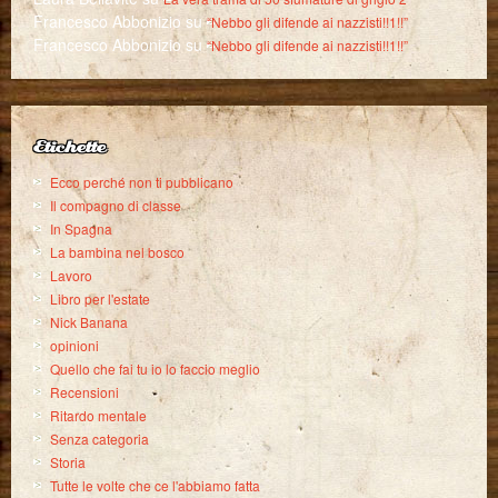
Francesco Abbonizio
su
“Nebbo gli difende ai nazzisti!!1!!”
Francesco Abbonizio
su
“Nebbo gli difende ai nazzisti!!1!!”
Etichette
Ecco perché non ti pubblicano
Il compagno di classe
In Spagna
La bambina nel bosco
Lavoro
Libro per l'estate
Nick Banana
opinioni
Quello che fai tu io lo faccio meglio
Recensioni
Ritardo mentale
Senza categoria
Storia
Tutte le volte che ce l'abbiamo fatta