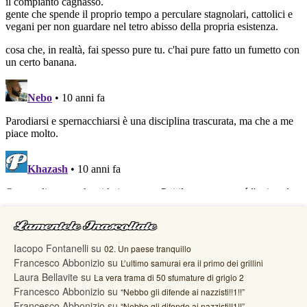
Lamentele Inascoltate
Iacopo Fontanelli
su
02. Un paese tranquillo
Francesco Abbonizio
su
L’ultimo samurai era il primo dei grillini
Laura Bellavite
su
La vera trama di 50 sfumature di grigio 2
Francesco Abbonizio
su
“Nebbo gli difende ai nazzisti!!1!!”
Francesco Abbonizio
su
“Nebbo gli difende ai nazzisti!!1!!”