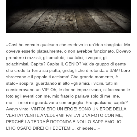
«Così ho cercato qualcuno che credeva in un’idea sbagliata. Ma
doveva esserlo platealmente, o non avrebbe funzionato. Dovevo
prendere i razzisti, gli omofobi, i cattolici, i vegani, gli
sciachimisti. Capite? Capite IL GENIO? Va’ da gruppo di gente
che crede la Terra sia piatta, gridagli che è rotonda e BAM! Loro
sbroccano e il popolo ti acclama! Che grande momento, è
stato» sospira, guardando in alto «gli amici, i vicini, tutti mi
consideravano un VIP. Oh, le donne impazzivano, si facevano le
foto agli eventi con me, mio fratello parlava solo di me, me,
me… i miei mi guardavano con orgoglio. Ero qualcuno, capite?
Avevo vinto! VINTO! ERO UN EROE! SONO UN EROE DELLA
VERITA’! VENITE A VEDERMI! FATEVI UNA FOTO CON ME,
PERCHÈ LA TERRA È ROTONDA E NOI LO SAPPIAMO! IO,
L’HO OSATO DIRE! CHIEDETEMI… chiedete…»