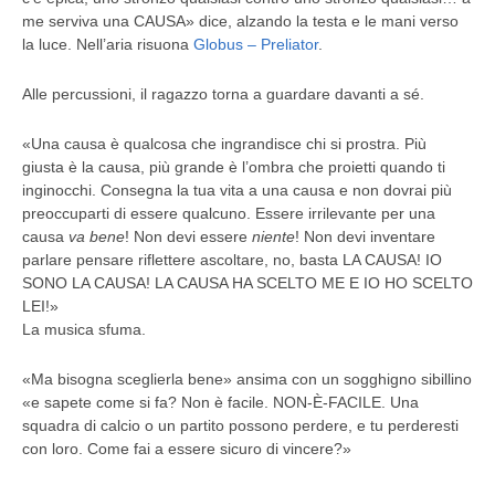
me serviva una CAUSA» dice, alzando la testa e le mani verso
la luce. Nell’aria risuona
Globus – Preliator
.
Alle percussioni, il ragazzo torna a guardare davanti a sé.
«Una causa è qualcosa che ingrandisce chi si prostra. Più
giusta è la causa, più grande è l’ombra che proietti quando ti
inginocchi. Consegna la tua vita a una causa e non dovrai più
preoccuparti di essere qualcuno. Essere irrilevante per una
causa
va bene
! Non devi essere
niente
! Non devi inventare
parlare pensare riflettere ascoltare, no, basta LA CAUSA! IO
SONO LA CAUSA! LA CAUSA HA SCELTO ME E IO HO SCELTO
LEI!»
La musica sfuma.
«Ma bisogna sceglierla bene» ansima con un sogghigno sibillino
«e sapete come si fa? Non è facile. NON-È-FACILE. Una
squadra di calcio o un partito possono perdere, e tu perderesti
con loro. Come fai a essere sicuro di vincere?»