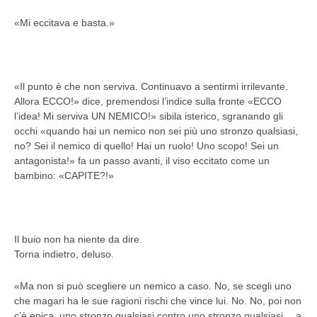
«Mi eccitava e basta.»
«Il punto è che non serviva. Continuavo a sentirmi irrilevante.
Allora ECCO!» dice, premendosi l’indice sulla fronte «ECCO
l’idea! Mi serviva UN NEMICO!» sibila isterico, sgranando gli
occhi «quando hai un nemico non sei più uno stronzo qualsiasi,
no? Sei il nemico di quello! Hai un ruolo! Uno scopo! Sei un
antagonista!» fa un passo avanti, il viso eccitato come un
bambino: «CAPITE?!»
Il buio non ha niente da dire.
Torna indietro, deluso.
«Ma non si può scegliere un nemico a caso. No, se scegli uno
che magari ha le sue ragioni rischi che vince lui. No. No, poi non
c’è epica, uno stronzo qualsiasi contro uno stronzo qualsiasi… a