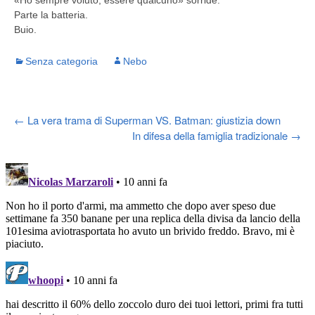
«Ho sempre voluto, essere qualcuno» sorride.
Parte la batteria.
Buio.
Senza categoria
Nebo
Post
←
La vera trama di Superman VS. Batman: giustizia down
In difesa della famiglia tradizionale
→
navigation