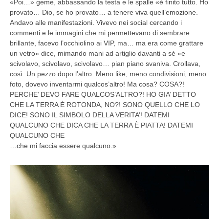
«Poi…» geme, abbassando la testa e le spalle «è finito tutto. Ho
provato… Dio, se ho provato… a tenere viva quell’emozione.
Andavo alle manifestazioni. Vivevo nei social cercando i
commenti e le immagini che mi permettevano di sembrare
brillante, facevo l’occhiolino ai VIP, ma… ma era come grattare
un vetro» dice, mimando mani ad artiglio davanti a sé «e
scivolavo, scivolavo, scivolavo… pian piano svaniva. Crollava,
così. Un pezzo dopo l’altro. Meno like, meno condivisioni, meno
foto, dovevo inventarmi qualcos’altro! Ma cosa? COSA?!
PERCHE’ DEVO FARE QUALCOS’ALTRO?! HO GIA’ DETTO
CHE LA TERRA È ROTONDA, NO?! SONO QUELLO CHE LO
DICE! SONO IL SIMBOLO DELLA VERITA’! DATEMI
QUALCUNO CHE DICA CHE LA TERRA È PIATTA! DATEMI
QUALCUNO CHE
…che mi faccia essere qualcuno.»