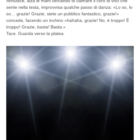
Annuisce, alza le mani cercando di calmare il coro di voci che
sente nella testa, improvvisa qualche passo di danza: «Lo so, lo
so… grazie! Grazie, siete un pubblico fantastico, grazie!»
concede, facendo un inchino «hahaha, grazie! No, è troppo! È
troppo! Grazie, basta! Basta.»
Tace. Guarda verso la platea.