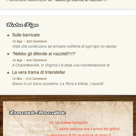
Roba Figa
Sulle barricate
-
19 Ago
320 Commenti
Visto che continuano ad arrivare notifiche di ogni tipo ho deciso
“Nebbo gli difende ai nazzisti!!1!!”
-
16 Ago
244 Commenti
A Charlottesville, in Virginia c’è stata una manifestazione di
La vera trama di Interstellar
-
12 Nov
212 Commenti
Siamo in un futuro prossimo. La Terra è fottuta, i raccolti
Lamentele Inascoltate
Iacopo Fontanelli
su
02. Un paese tranquillo
Francesco Abbonizio
su
L’ultimo samurai era il primo dei grillini
Laura Bellavite
su
La vera trama di 50 sfumature di grigio 2