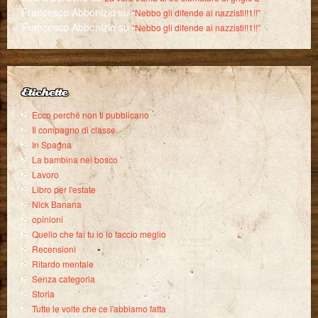
Francesco Abbonizio
su
“Nebbo gli difende ai nazzisti!!1!!”
Francesco Abbonizio
su
“Nebbo gli difende ai nazzisti!!1!!”
Etichette
Ecco perché non ti pubblicano
Il compagno di classe
In Spagna
La bambina nel bosco
Lavoro
Libro per l'estate
Nick Banana
opinioni
Quello che fai tu io lo faccio meglio
Recensioni
Ritardo mentale
Senza categoria
Storia
Tutte le volte che ce l'abbiamo fatta