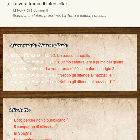
La vera trama di Interstellar
-
12 Nov
212 Commenti
Siamo in un futuro prossimo. La Terra è fottuta, i raccolti
Lamentele Inascoltate
Iacopo Fontanelli
su
02. Un paese tranquillo
Francesco Abbonizio
su
L’ultimo samurai era il primo dei grillini
Laura Bellavite
su
La vera trama di 50 sfumature di grigio 2
Francesco Abbonizio
su
“Nebbo gli difende ai nazzisti!!1!!”
Francesco Abbonizio
su
“Nebbo gli difende ai nazzisti!!1!!”
Etichette
Ecco perché non ti pubblicano
Il compagno di classe
In Spagna
La bambina nel bosco