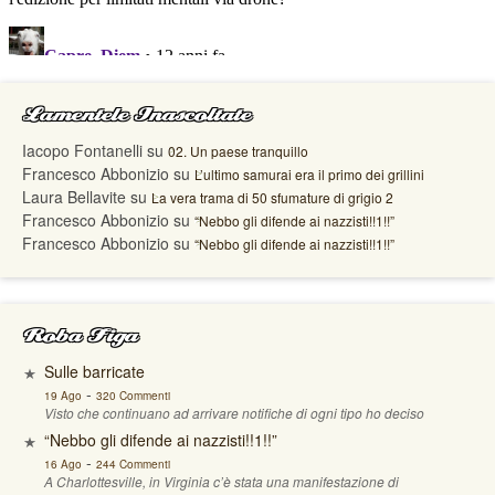
Lamentele Inascoltate
Iacopo Fontanelli
su
02. Un paese tranquillo
Francesco Abbonizio
su
L’ultimo samurai era il primo dei grillini
Laura Bellavite
su
La vera trama di 50 sfumature di grigio 2
Francesco Abbonizio
su
“Nebbo gli difende ai nazzisti!!1!!”
Francesco Abbonizio
su
“Nebbo gli difende ai nazzisti!!1!!”
Roba Figa
Sulle barricate
-
19 Ago
320 Commenti
Visto che continuano ad arrivare notifiche di ogni tipo ho deciso
“Nebbo gli difende ai nazzisti!!1!!”
-
16 Ago
244 Commenti
A Charlottesville, in Virginia c’è stata una manifestazione di