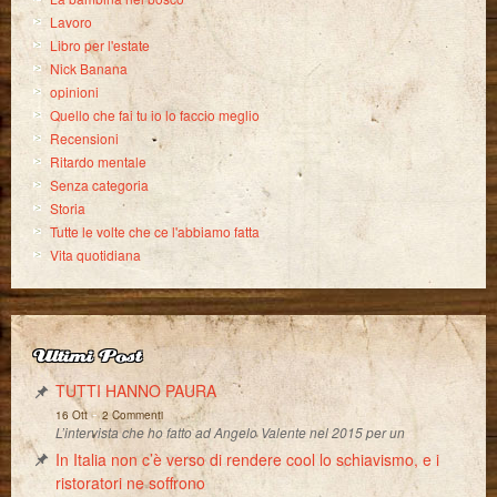
Lavoro
Libro per l'estate
Nick Banana
opinioni
Quello che fai tu io lo faccio meglio
Recensioni
Ritardo mentale
Senza categoria
Storia
Tutte le volte che ce l'abbiamo fatta
Vita quotidiana
Ultimi Post
TUTTI HANNO PAURA
-
16 Ott
2 Commenti
L’intervista che ho fatto ad Angelo Valente nel 2015 per un
In Italia non c’è verso di rendere cool lo schiavismo, e i
ristoratori ne soffrono