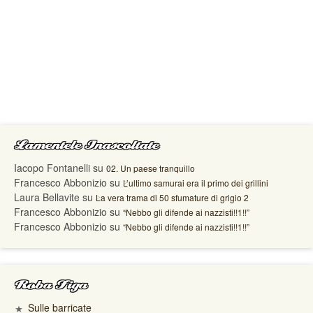
Lamentele Inascoltate
Iacopo Fontanelli
su
02. Un paese tranquillo
Francesco Abbonizio
su
L’ultimo samurai era il primo dei grillini
Laura Bellavite
su
La vera trama di 50 sfumature di grigio 2
Francesco Abbonizio
su
“Nebbo gli difende ai nazzisti!!1!!”
Francesco Abbonizio
su
“Nebbo gli difende ai nazzisti!!1!!”
Roba Figa
Sulle barricate