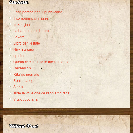
Etichette
Ecco perché non ti pubblicano
Il compagno di classe
In Spagna
La bambina nel bosco
Lavoro
Libro per l'estate
Nick Banana
opinioni
Quello che fai tu io lo faccio meglio
Recensioni
Ritardo mentale
Senza categoria
Storia
Tutte le volte che ce l'abbiamo fatta
Vita quotidiana
Ultimi Post