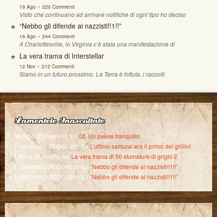
-
19 Ago
320 Commenti
Visto che continuano ad arrivare notifiche di ogni tipo ho deciso
“Nebbo gli difende ai nazzisti!!1!!”
-
16 Ago
244 Commenti
A Charlottesville, in Virginia c’è stata una manifestazione di
La vera trama di Interstellar
-
12 Nov
212 Commenti
Siamo in un futuro prossimo. La Terra è fottuta, i raccolti
Lamentele Inascoltate
Iacopo Fontanelli
su
02. Un paese tranquillo
Francesco Abbonizio
su
L’ultimo samurai era il primo dei grillini
Laura Bellavite
su
La vera trama di 50 sfumature di grigio 2
Francesco Abbonizio
su
“Nebbo gli difende ai nazzisti!!1!!”
Francesco Abbonizio
su
“Nebbo gli difende ai nazzisti!!1!!”