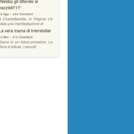
“Nebbo gli difende ai
nazzisti!!1!!”
-
16 Ago
244 Commenti
A Charlottesville, in Virginia c’è
stata una manifestazione di
La vera trama di Interstellar
-
12 Nov
212 Commenti
Siamo in un futuro prossimo. La
Terra è fottuta, i raccolti