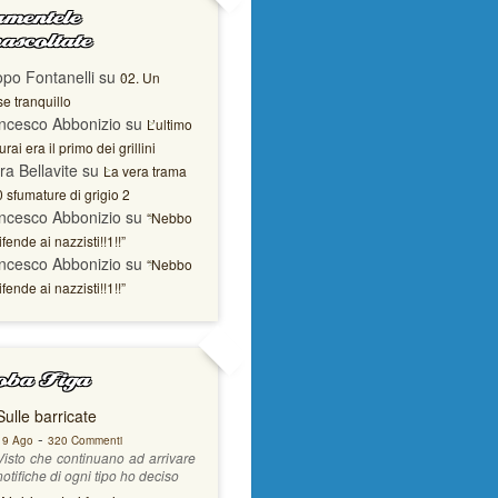
mentele
ascoltate
opo Fontanelli
su
02. Un
e tranquillo
ncesco Abbonizio
su
L’ultimo
rai era il primo dei grillini
ra Bellavite
su
La vera trama
0 sfumature di grigio 2
ncesco Abbonizio
su
“Nebbo
ifende ai nazzisti!!1!!”
ncesco Abbonizio
su
“Nebbo
ifende ai nazzisti!!1!!”
ba Figa
Sulle barricate
-
19 Ago
320 Commenti
Visto che continuano ad arrivare
notifiche di ogni tipo ho deciso