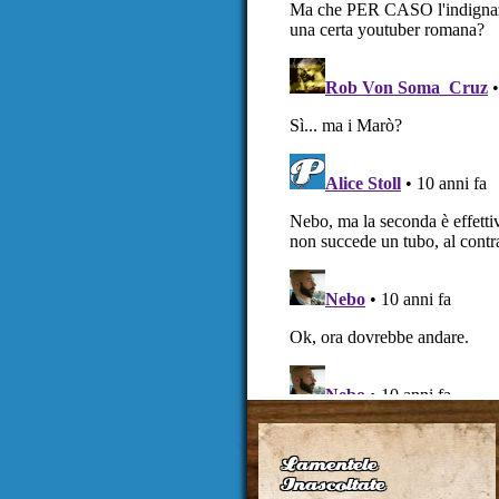
Lamentele
Inascoltate