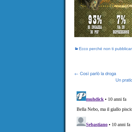
Ecco perché non ti pubblica
Post
←
Così parlò la droga
Un prati
navigation