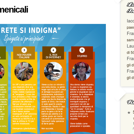
La
menicali
In
Iac
paes
Fra
samu
Lau
di 5
Fra
gli d
Fra
gli d
Ro