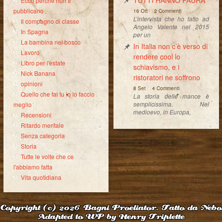
Ecco perché non ti
-
pubblicano
16 Ott
2 Commenti
L’intervista che ho fatto ad
Il compagno di classe
Angelo Valente nel 2015
In Spagna
per un
La bambina nel bosco
In Italia non c’è verso di
Lavoro
rendere cool lo
Libro per l'estate
schiavismo, e i
Nick Banana
ristoratori ne soffrono
opinioni
-
8 Set
4 Commenti
Quello che fai tu io lo faccio
La storia delle mance è
semplicissima. Nel
meglio
medioevo, in Europa,
Recensioni
Ritardo mentale
Senza categoria
Storia
Tutte le volte che ce
l'abbiamo fatta
Vita quotidiana
Copyright (c) 2026
Bagni Proeliator. Fatto da Nebo
Adapted to WP by Henry Triplette