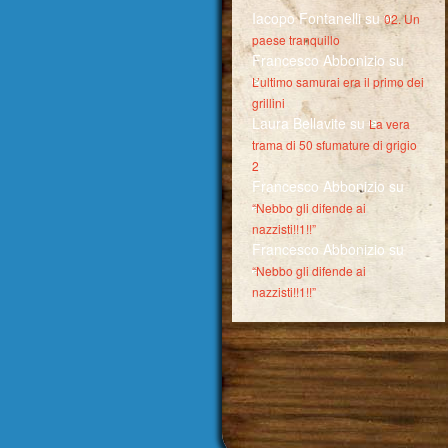
Iacopo Fontanelli
su
02. Un
paese tranquillo
Francesco Abbonizio
su
L’ultimo samurai era il primo dei
grillini
Laura Bellavite
su
La vera
trama di 50 sfumature di grigio
2
Francesco Abbonizio
su
“Nebbo gli difende ai
nazzisti!!1!!”
Francesco Abbonizio
su
“Nebbo gli difende ai
nazzisti!!1!!”