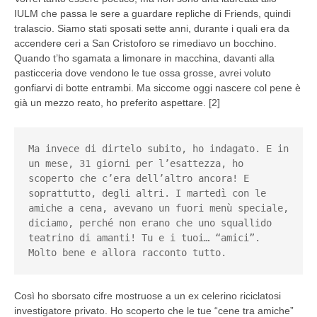
IULM che passa le sere a guardare repliche di Friends, quindi
tralascio. Siamo stati sposati sette anni, durante i quali era da
accendere ceri a San Cristoforo se rimediavo un bocchino.
Quando t’ho sgamata a limonare in macchina, davanti alla
pasticceria dove vendono le tue ossa grosse, avrei voluto
gonfiarvi di botte entrambi. Ma siccome oggi nascere col pene è
già un mezzo reato, ho preferito aspettare. [2]
Ma invece di dirtelo subito, ho indagato. E in 
un mese, 31 giorni per l’esattezza, ho 
scoperto che c’era dell’altro ancora! E 
soprattutto, degli altri. I martedì con le 
amiche a cena, avevano un fuori menù speciale, 
diciamo, perché non erano che uno squallido 
teatrino di amanti! Tu e i tuoi… “amici”. 
Molto bene e allora racconto tutto.
Così ho sborsato cifre mostruose a un ex celerino riciclatosi
investigatore privato. Ho scoperto che le tue “cene tra amiche”