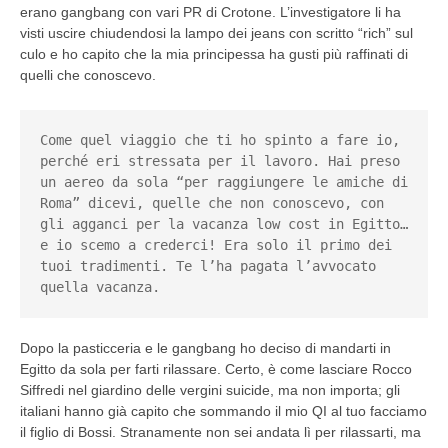
erano gangbang con vari PR di Crotone. L’investigatore li ha
visti uscire chiudendosi la lampo dei jeans con scritto “rich” sul
culo e ho capito che la mia principessa ha gusti più raffinati di
quelli che conoscevo.
Come quel viaggio che ti ho spinto a fare io, 
perché eri stressata per il lavoro. Hai preso 
un aereo da sola “per raggiungere le amiche di 
Roma” dicevi, quelle che non conoscevo, con 
gli agganci per la vacanza low cost in Egitto… 
e io scemo a crederci! Era solo il primo dei 
tuoi tradimenti. Te l’ha pagata l’avvocato 
quella vacanza.
Dopo la pasticceria e le gangbang ho deciso di mandarti in
Egitto da sola per farti rilassare. Certo, è come lasciare Rocco
Siffredi nel giardino delle vergini suicide, ma non importa; gli
italiani hanno già capito che sommando il mio QI al tuo facciamo
il figlio di Bossi. Stranamente non sei andata lì per rilassarti, ma