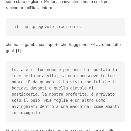
sono stato coglione. Preferisco investire i nostri soldi per
raccontare all’Italia intera
 il tuo spregevole tradimento.
che hai le gambe così aperte che Baggio nel ’94 avrebbe fatto
goal. [1]
Lucia è il tuo nome e per anni hai portato la 
luce nella mia vita, ma non conoscevo le tue 
ombre. E da quando ti ho vista con lui che ti 
baciavi davanti a quella diavolo di 
pasticceria, la nostra preferita, è arrivato 
solo il buio. Mia moglie e un altro uomo 
avvinghiati dentro a una macchina, come 
amanti 
in incognito
.
Vorrei tanto essere poetico, ma non sono una laureata allo