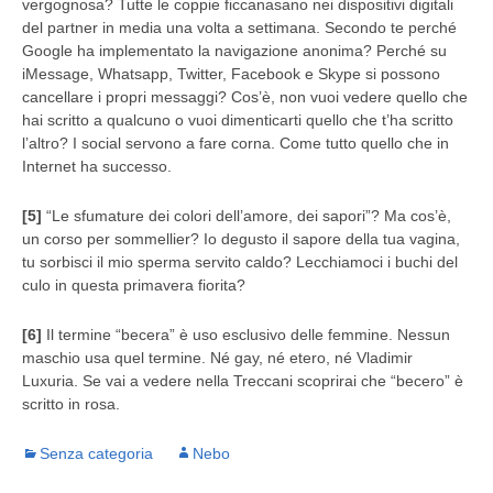
vergognosa? Tutte le coppie ficcanasano nei dispositivi digitali
del partner in media una volta a settimana. Secondo te perché
Google ha implementato la navigazione anonima? Perché su
iMessage, Whatsapp, Twitter, Facebook e Skype si possono
cancellare i propri messaggi? Cos’è, non vuoi vedere quello che
hai scritto a qualcuno o vuoi dimenticarti quello che t’ha scritto
l’altro? I social servono a fare corna. Come tutto quello che in
Internet ha successo.
[5]
“Le sfumature dei colori dell’amore, dei sapori”? Ma cos’è,
un corso per sommellier? Io degusto il sapore della tua vagina,
tu sorbisci il mio sperma servito caldo? Lecchiamoci i buchi del
culo in questa primavera fiorita?
[6]
Il termine “becera” è uso esclusivo delle femmine. Nessun
maschio usa quel termine. Né gay, né etero, né Vladimir
Luxuria. Se vai a vedere nella Treccani scoprirai che “becero” è
scritto in rosa.
Senza categoria
Nebo