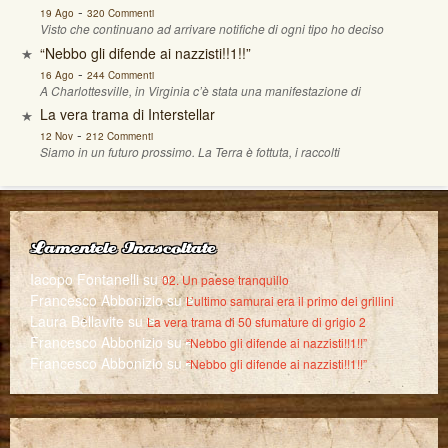
-
19 Ago
320 Commenti
Visto che continuano ad arrivare notifiche di ogni tipo ho deciso
“Nebbo gli difende ai nazzisti!!1!!”
-
16 Ago
244 Commenti
A Charlottesville, in Virginia c’è stata una manifestazione di
La vera trama di Interstellar
-
12 Nov
212 Commenti
Siamo in un futuro prossimo. La Terra è fottuta, i raccolti
Lamentele Inascoltate
Iacopo Fontanelli
su
02. Un paese tranquillo
Francesco Abbonizio
su
L’ultimo samurai era il primo dei grillini
Laura Bellavite
su
La vera trama di 50 sfumature di grigio 2
Francesco Abbonizio
su
“Nebbo gli difende ai nazzisti!!1!!”
Francesco Abbonizio
su
“Nebbo gli difende ai nazzisti!!1!!”