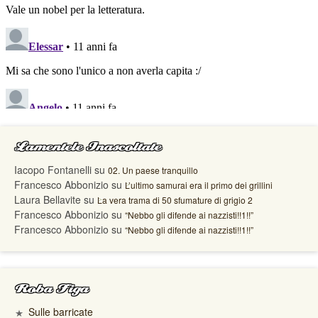
Lamentele Inascoltate
Iacopo Fontanelli
su
02. Un paese tranquillo
Francesco Abbonizio
su
L’ultimo samurai era il primo dei grillini
Laura Bellavite
su
La vera trama di 50 sfumature di grigio 2
Francesco Abbonizio
su
“Nebbo gli difende ai nazzisti!!1!!”
Francesco Abbonizio
su
“Nebbo gli difende ai nazzisti!!1!!”
Roba Figa
Sulle barricate