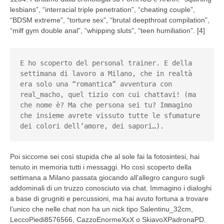
lesbians”, “interracial triple penetration”, “cheating couple”,
“BDSM extreme”, “torture sex”, “brutal deepthroat compilation”,
“milf gym double anal”, “whipping sluts”, “teen humiliation”. [4]
E ho scoperto del personal trainer. E della 
settimana di lavoro a Milano, che in realtà 
era solo una “romantica” avventura con 
real_macho, quel tizio con cui chattavi! (ma 
che nome è? Ma che persona sei tu? Immagino 
che insieme avrete vissuto tutte le sfumature 
dei colori dell’amore, dei sapori…).
Poi siccome sei così stupida che al sole fai la fotosintesi, hai
tenuto in memoria tutti i messaggi. Ho così scoperto della
settimana a Milano passata giocando all’allegro canguro sugli
addominali di un truzzo conosciuto via chat. Immagino i dialoghi
a base di grugniti e percussioni, ma hai avuto fortuna a trovare
l’unico che nelle chat non ha un nick tipo Salentinu_32cm,
LeccoPiedi8576566, CazzoEnormeXxX o SkiavoXPadronaPD.