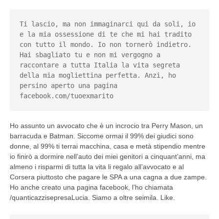
Ti lascio, ma non immaginarci qui da soli, io 
e la mia ossessione di te che mi hai tradito 
con tutto il mondo. Io non tornerò indietro. 
Hai sbagliato tu e non mi vergogno a 
raccontare a tutta Italia la vita segreta 
della mia mogliettina perfetta. Anzi, ho 
persino aperto una pagina 
facebook.com/tuoexmarito
Ho assunto un avvocato che è un incrocio tra Perry Mason, un
barracuda e Batman. Siccome ormai il 99% dei giudici sono
donne, al 99% ti terrai macchina, casa e metà stipendio mentre
io finirò a dormire nell’auto dei miei genitori a cinquant’anni, ma
almeno i risparmi di tutta la vita li regalo all’avvocato e al
Corsera piuttosto che pagare le SPA a una cagna a due zampe.
Ho anche creato una pagina facebook, l’ho chiamata
/quanticazzisepresaLucia. Siamo a oltre seimila. Like.