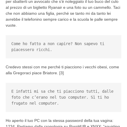
per sbatterti un avvocato che s’è noleggiato il tuo buco del culo
al prezzo di un biglietto Ryanair e una foto su un cammello. Taci
che non abbiamo una figlia, perché se tanto mi da tanto lei
avrebbe il telefonino sempre carico e la scuola le palle sempre
vuote.
Come ho fatto a non capire? Non sapevo ti 
piacessero ricchi.
Credevo stessi con me perché ti piacciono i vecchi obesi, come
alla Gregoraci piace Briatore. [3]
E infatti mi sa che ti piacciono tutti, dalle 
foto che c’erano nel tuo computer. Sì ti ho 
frugato nel computer.
Ho aperto il tuo PC con la stessa password della tua vagina:
1234. Partiamo dalla cronologia su PornHUB e XNXX: “squirting