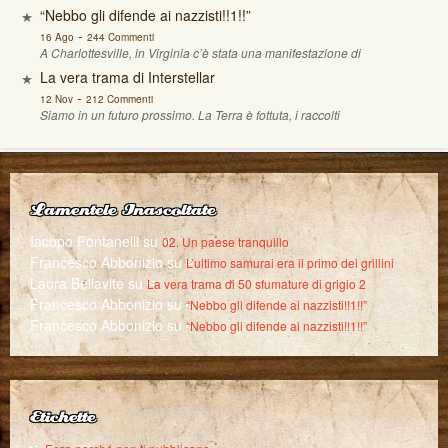
“Nebbo gli difende ai nazzisti!!1!!”
-
16 Ago
244 Commenti
A Charlottesville, in Virginia c’è stata una manifestazione di
La vera trama di Interstellar
-
12 Nov
212 Commenti
Siamo in un futuro prossimo. La Terra è fottuta, i raccolti
Lamentele Inascoltate
Iacopo Fontanelli
su
02. Un paese tranquillo
Francesco Abbonizio
su
L’ultimo samurai era il primo dei grillini
Laura Bellavite
su
La vera trama di 50 sfumature di grigio 2
Francesco Abbonizio
su
“Nebbo gli difende ai nazzisti!!1!!”
Francesco Abbonizio
su
“Nebbo gli difende ai nazzisti!!1!!”
Etichette