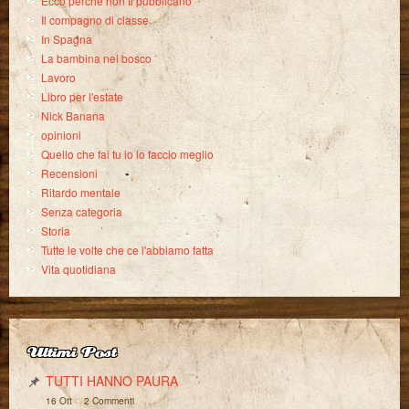
Ecco perché non ti pubblicano
Il compagno di classe
In Spagna
La bambina nel bosco
Lavoro
Libro per l'estate
Nick Banana
opinioni
Quello che fai tu io lo faccio meglio
Recensioni
Ritardo mentale
Senza categoria
Storia
Tutte le volte che ce l'abbiamo fatta
Vita quotidiana
Ultimi Post
TUTTI HANNO PAURA
-
16 Ott
2 Commenti