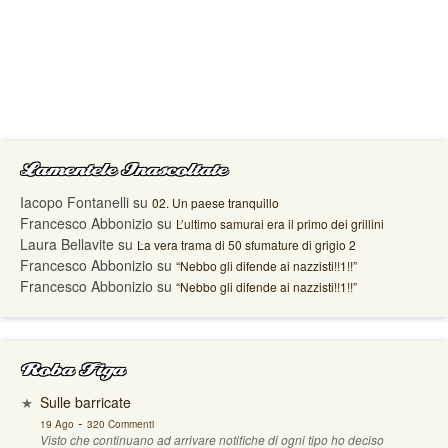
Lamentele Inascoltate
Iacopo Fontanelli
su
02. Un paese tranquillo
Francesco Abbonizio
su
L’ultimo samurai era il primo dei grillini
Laura Bellavite
su
La vera trama di 50 sfumature di grigio 2
Francesco Abbonizio
su
“Nebbo gli difende ai nazzisti!!1!!”
Francesco Abbonizio
su
“Nebbo gli difende ai nazzisti!!1!!”
Roba Figa
Sulle barricate
-
19 Ago
320 Commenti
Visto che continuano ad arrivare notifiche di ogni tipo ho deciso