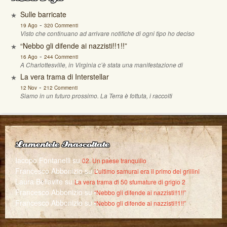
Sulle barricate
-
19 Ago
320 Commenti
Visto che continuano ad arrivare notifiche di ogni tipo ho deciso
“Nebbo gli difende ai nazzisti!!1!!”
-
16 Ago
244 Commenti
A Charlottesville, in Virginia c’è stata una manifestazione di
La vera trama di Interstellar
-
12 Nov
212 Commenti
Siamo in un futuro prossimo. La Terra è fottuta, i raccolti
Lamentele Inascoltate
Iacopo Fontanelli
su
02. Un paese tranquillo
Francesco Abbonizio
su
L’ultimo samurai era il primo dei grillini
Laura Bellavite
su
La vera trama di 50 sfumature di grigio 2
Francesco Abbonizio
su
“Nebbo gli difende ai nazzisti!!1!!”
Francesco Abbonizio
su
“Nebbo gli difende ai nazzisti!!1!!”