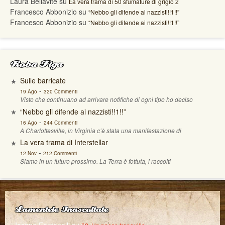
Laura Bellavite
su
La vera trama di 50 sfumature di grigio 2
Francesco Abbonizio
su
“Nebbo gli difende ai nazzisti!!1!!”
Francesco Abbonizio
su
“Nebbo gli difende ai nazzisti!!1!!”
Roba Figa
Sulle barricate
-
19 Ago
320 Commenti
Visto che continuano ad arrivare notifiche di ogni tipo ho deciso
“Nebbo gli difende ai nazzisti!!1!!”
-
16 Ago
244 Commenti
A Charlottesville, in Virginia c’è stata una manifestazione di
La vera trama di Interstellar
-
12 Nov
212 Commenti
Siamo in un futuro prossimo. La Terra è fottuta, i raccolti
Lamentele Inascoltate
Iacopo Fontanelli
su