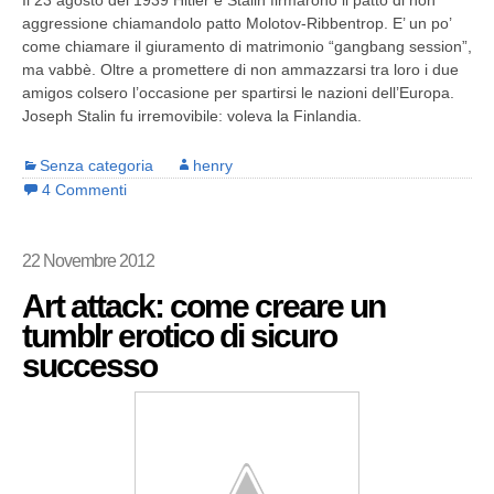
Il 23 agosto del 1939 Hitler e Stalin firmarono il patto di non
aggressione chiamandolo patto Molotov-Ribbentrop. E’ un po’
come chiamare il giuramento di matrimonio “gangbang session”,
ma vabbè. Oltre a promettere di non ammazzarsi tra loro i due
amigos colsero l’occasione per spartirsi le nazioni dell’Europa.
Joseph Stalin fu irremovibile: voleva la Finlandia.
Senza categoria
henry
4 Commenti
22 Novembre 2012
Art attack: come creare un
tumblr erotico di sicuro
successo