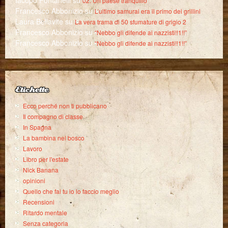
02. Un paese tranquillo
Francesco Abbonizio
su
L’ultimo samurai era il primo dei grillini
Laura Bellavite
su
La vera trama di 50 sfumature di grigio 2
Francesco Abbonizio
su
“Nebbo gli difende ai nazzisti!!1!!”
Francesco Abbonizio
su
“Nebbo gli difende ai nazzisti!!1!!”
Etichette
Ecco perché non ti pubblicano
Il compagno di classe
In Spagna
La bambina nel bosco
Lavoro
Libro per l'estate
Nick Banana
opinioni
Quello che fai tu io lo faccio meglio
Recensioni
Ritardo mentale
Senza categoria