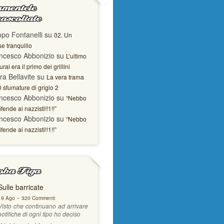
mentele
ascoltate
opo Fontanelli
su
02. Un
e tranquillo
ncesco Abbonizio
su
L’ultimo
rai era il primo dei grillini
ra Bellavite
su
La vera trama
0 sfumature di grigio 2
ncesco Abbonizio
su
“Nebbo
ifende ai nazzisti!!1!!”
ncesco Abbonizio
su
“Nebbo
ifende ai nazzisti!!1!!”
ba Figa
Sulle barricate
-
19 Ago
320 Commenti
Visto che continuano ad arrivare
notifiche di ogni tipo ho deciso