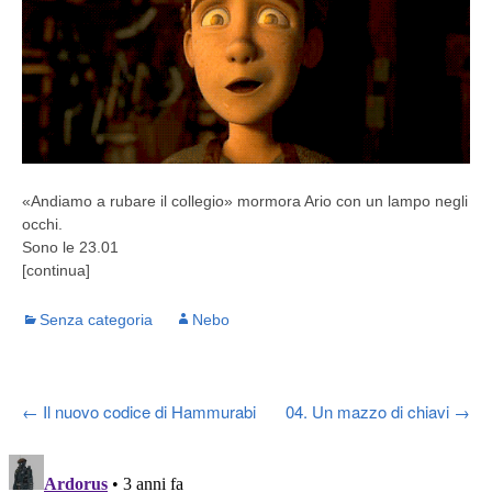
«Andiamo a rubare il collegio» mormora Ario con un lampo negli
occhi.
Sono le 23.01
[continua]
Senza categoria
Nebo
Post
←
Il nuovo codice di Hammurabi
04. Un mazzo di chiavi
→