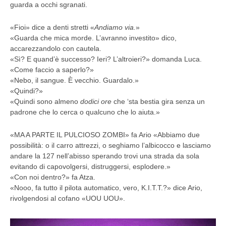
guarda a occhi sgranati.
«Fioi» dice a denti stretti «
Andiamo via.
»
«Guarda che mica morde. L’avranno investito» dico,
accarezzandolo con cautela.
«Sì? E quand’è successo? Ieri? L’altroieri?» domanda Luca.
«Come faccio a saperlo?»
«Nebo, il sangue. È vecchio. Guardalo.»
«Quindi?»
«Quindi sono almeno
dodici ore
che ‘sta bestia gira senza un
padrone che lo cerca o qualcuno che lo aiuta.»
«MA A PARTE IL PULCIOSO ZOMBI» fa Ario «Abbiamo due
possibilità: o il carro attrezzi, o seghiamo l’albicocco e lasciamo
andare la 127 nell’abisso sperando trovi una strada da sola
evitando di capovolgersi, distruggersi, esplodere.»
«Con noi dentro?» fa Atza.
«Nooo, fa tutto il pilota automatico, vero, K.I.T.T.?» dice Ario,
rivolgendosi al cofano «UOU UOU».