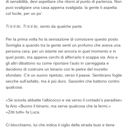
di sensibilità, devi aspettare che ritorni al punto di partenza. Non
puoi svaligiare una casa appena svaligiata: la gente ti aspetta
col fucile, per un po’.
Ti ti ti tic. Ti ti ti tic
, sento da qualche parte.
Per la prima volta ho la sensazione di conoscere questo posto.
Somiglia a quando tra la gente senti un profumo che aveva una
persona cara; per un istante sei ancora in quel momento e in
quel posto, ma appena cerchi di afferrarlo ti scappa via. Ario e
gli altri dibattono su come riportare l’auto in carreggiata e
decidono di costruire un binario con le pietre del muretto
sfondato. C’è un suono ripetuto, verso il paese. Sembrano foglie
secche sull’asfalto, ma è più duro. Sassolini che battono contro
qualcosa.
«Se scivola abbatte l’albicocco e via verso il contado’s paradise»
fa Ario «Buono il binario, ma serve qualcosa che la fermi.»
«Zitti tutti» fa Luca.
Ci blocchiamo, lui che indica il ciglio della strada buio e tiene