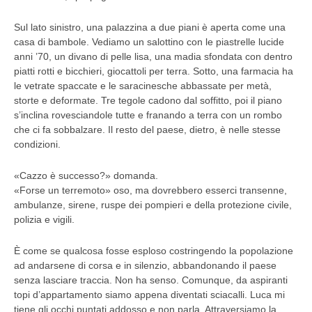
Sul lato sinistro, una palazzina a due piani è aperta come una
casa di bambole. Vediamo un salottino con le piastrelle lucide
anni ’70, un divano di pelle lisa, una madia sfondata con dentro
piatti rotti e bicchieri, giocattoli per terra. Sotto, una farmacia ha
le vetrate spaccate e le saracinesche abbassate per metà,
storte e deformate. Tre tegole cadono dal soffitto, poi il piano
s’inclina rovesciandole tutte e franando a terra con un rombo
che ci fa sobbalzare. Il resto del paese, dietro, è nelle stesse
condizioni.
«Cazzo è successo?» domanda.
«Forse un terremoto» oso, ma dovrebbero esserci transenne,
ambulanze, sirene, ruspe dei pompieri e della protezione civile,
polizia e vigili.
È come se qualcosa fosse esploso costringendo la popolazione
ad andarsene di corsa e in silenzio, abbandonando il paese
senza lasciare traccia. Non ha senso. Comunque, da aspiranti
topi d’appartamento siamo appena diventati sciacalli. Luca mi
tiene gli occhi puntati addosso e non parla. Attraversiamo la