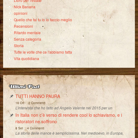
Libro per l'estate
Nick Banana
opinioni
Quello che fai tu io lo faccio meglio
Recensioni
Ritardo mentale
Senza categoria
Storia
Tutte le volte che ce l'abbiamo fatta
Vita quotidiana
Ultimi Post
TUTTI HANNO PAURA
-
16 Ott
2 Commenti
L’intervista che ho fatto ad Angelo Valente nel 2015 per un
In Italia non c’è verso di rendere cool lo schiavismo, e i
ristoratori ne soffrono
-
8 Set
4 Commenti
La storia delle mance è semplicissima. Nel medioevo, in Europa,