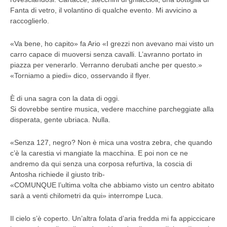
Fanta di vetro, il volantino di qualche evento. Mi avvicino a
raccoglierlo.
«Va bene, ho capito» fa Ario «I grezzi non avevano mai visto un
carro capace di muoversi senza cavalli. L’avranno portato in
piazza per venerarlo. Verranno derubati anche per questo.»
«Torniamo a piedi» dico, osservando il flyer.
È di una sagra con la data di oggi.
Si dovrebbe sentire musica, vedere macchine parcheggiate alla
disperata, gente ubriaca. Nulla.
«Senza 127, negro? Non è mica una vostra zebra, che quando
c’è la carestia vi mangiate la macchina. E poi non ce ne
andremo da qui senza una corposa refurtiva, la coscia di
Antosha richiede il giusto trib-
«COMUNQUE l’ultima volta che abbiamo visto un centro abitato
sarà a venti chilometri da qui» interrompe Luca.
Il cielo s’è coperto. Un’altra folata d’aria fredda mi fa appiccicare