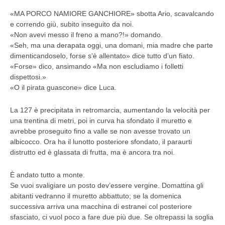
«MA PORCO NAMIORE GANCHIORE» sbotta Ario, scavalcando
e correndo giù, subito inseguito da noi.
«Non avevi messo il freno a mano?!» domando.
«Seh, ma una derapata oggi, una domani, mia madre che parte
dimenticandoselo, forse s’è allentato» dice tutto d’un fiato.
«Forse» dico, ansimando «Ma non escludiamo i folletti
dispettosi.»
«O il pirata guascone» dice Luca.
La 127 è precipitata in retromarcia, aumentando la velocità per
una trentina di metri, poi in curva ha sfondato il muretto e
avrebbe proseguito fino a valle se non avesse trovato un
albicocco. Ora ha il lunotto posteriore sfondato, il paraurti
distrutto ed è glassata di frutta, ma è ancora tra noi.
È andato tutto a monte.
Se vuoi svaligiare un posto dev’essere vergine. Domattina gli
abitanti vedranno il muretto abbattuto; se la domenica
successiva arriva una macchina di estranei col posteriore
sfasciato, ci vuol poco a fare due più due. Se oltrepassi la soglia