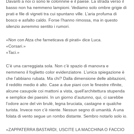
Davanti a noi ci sono le colonnine e il paese. La strada verso il
basso non ha nemmeno lampioni. Vediamo solo ombre grigie di
prati e file di vigneti tra cui spuntano ville. L’aria profuma di
bosco e asfalto caldo. Forse l’hanno rimossa, ma in questo
silenzio avremmo sentito i rumori.
«Non con Atza che farneticava di pirati» dice Luca.
«Corsari.»
«Taci.»
C’è una carreggiata sola. Non c’è spazio di manovra e
nemmeno il foglietto color evidenziatore. L’unica spiegazione è
che l’abbiano rubata. Ma chi? Dalla dimensione delle abitazioni,
il reddito medio è alto. Case a due piani con le finestre rifinite,
alcune casupole coi mattoni a vista, quell’architettura stupenda
e semplice dei paesini. In un giorno d’autunno, qui, ci sarebbe
l’odore acre del vin brulè, legna bruciata, castagne e qualche
turista. Invece non c’è niente. Nessun segno di umanità. A una
folata di vento segue un rombo distante. Sembro notarlo solo io.
«ZAPPATERRA BASTARDI, USCITE LA MACCHINA O FACCIO