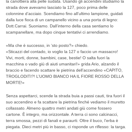
la canottiera alla pelle sudata. Usando gli accendini studiamo la
strada dove avevamo lasciato la 127, poco prima delle
colonnine d’acciaio. Scendiamo fino all’ultimo lampione, guidati
dalla luce fioca di un campanello vicino a una porta di legno:
Dott.Carrai. Suoniamo. Dall’interno della casa sentiamo lo
scampanellare, ma dopo cinque tentativi ci arrendiamo.
«Ma che è successo, in ‘sto posto?» chiedo.
«Sticazzi del contado, io voglio la 127 o faccio un massacro!
Vivi, morti, donne, bambini, case, bestie! O salta fuori la
macchina o vado giù di aiuti umanitari!» grida Ario, alzando il
braccio e facendo scattare le pietrina dell’accendino «CAPITO,
TROGLODITI?! L’UOMO BIANCO HA IL FIORE ROSSO DELLA
MORTE!»
Senza aspettarci, scende la strada buia a passi cauti, tira fuori il
suo accendino e fa scattare la pietrina finché vediamo il muretto
collassato. Almeno quattro metri andati giù come fossero
cartone. È integro, ma orizzontale. A terra ci sono calcinacci,
terra smossa, pezzi di fanali e paraurti. Oltre il buco, l’erba è
piegata. Dieci metri più in basso, ci risponde un riflesso: la targa.