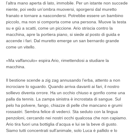
l’altra mano aperta di lato, immobile. Per un istante non succede
niente, poi vedo un’ombra muoversi, sporgersi dal muretto
franato e tornare a nascondersi. Potrebbe essere un bambino
piccolo, ma non si comporta come una persona. Muove la testa
su e giù a scatti, come un piccione. Ario striscia contro la
macchina, apre la portiera piano, si siede al posto di guida e
accende i fari. Dal muretto emerge un san bernardo grande
come un vitello.
«Ma vaffanculo» espira Ario, rimettendosi a studiare la
macchina.
Il bestione scende a zig zag annusando l’erba, attento a non
incrociare lo sguardo. Quando arriva davanti ai fari, il nostro
sollievo diventa orrore. Ha un occhio chiuso e gonfio come una
palla da tennis. La zampa sinistra è incrostata di sangue. Sul
pelo ha polvere, fango, chiazze di pelle che mancano e grumi
rossastri. Sembra felice di vederci. Sta seduto con la lingua
penzoloni, cercando nei nostri occhi qualcosa che non capiamo.
Ario tira fuori una bottiglia d’acqua e lui se la beve di gusto.
Siamo tutti concentrati sull’animale, solo Luca è pallido e lo