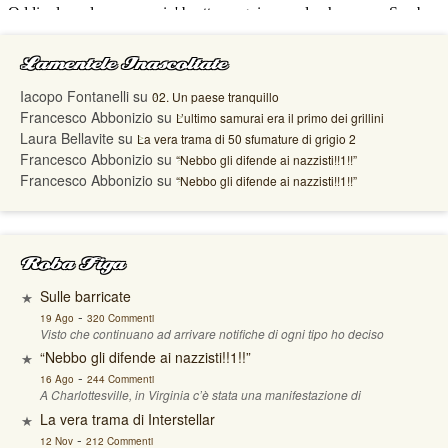
Lamentele Inascoltate
Iacopo Fontanelli
su
02. Un paese tranquillo
Francesco Abbonizio
su
L’ultimo samurai era il primo dei grillini
Laura Bellavite
su
La vera trama di 50 sfumature di grigio 2
Francesco Abbonizio
su
“Nebbo gli difende ai nazzisti!!1!!”
Francesco Abbonizio
su
“Nebbo gli difende ai nazzisti!!1!!”
Roba Figa
Sulle barricate
-
19 Ago
320 Commenti
Visto che continuano ad arrivare notifiche di ogni tipo ho deciso
“Nebbo gli difende ai nazzisti!!1!!”
-
16 Ago
244 Commenti
A Charlottesville, in Virginia c’è stata una manifestazione di
La vera trama di Interstellar
-
12 Nov
212 Commenti