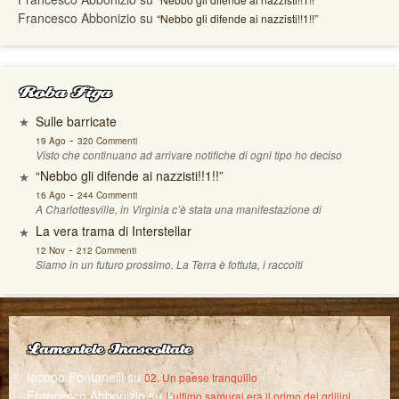
Francesco Abbonizio
su
“Nebbo gli difende ai nazzisti!!1!!”
Roba Figa
Sulle barricate
-
19 Ago
320 Commenti
Visto che continuano ad arrivare notifiche di ogni tipo ho deciso
“Nebbo gli difende ai nazzisti!!1!!”
-
16 Ago
244 Commenti
A Charlottesville, in Virginia c’è stata una manifestazione di
La vera trama di Interstellar
-
12 Nov
212 Commenti
Siamo in un futuro prossimo. La Terra è fottuta, i raccolti
Lamentele Inascoltate
Iacopo Fontanelli
su
02. Un paese tranquillo
Francesco Abbonizio
su
L’ultimo samurai era il primo dei grillini