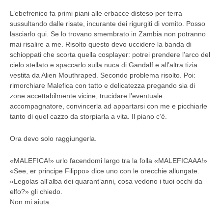
L’ebefrenico fa primi piani alle erbacce disteso per terra
sussultando dalle risate, incurante dei rigurgiti di vomito. Posso
lasciarlo qui. Se lo trovano smembrato in Zambia non potranno
mai risalire a me. Risolto questo devo uccidere la banda di
schioppati che scorta quella cosplayer: potrei prendere l’arco del
cielo stellato e spaccarlo sulla nuca di Gandalf e all’altra tizia
vestita da Alien Mouthraped. Secondo problema risolto. Poi:
rimorchiare Malefica con tatto e delicatezza pregando sia di
zone accettabilmente vicine, trucidare l’eventuale
accompagnatore, convincerla ad appartarsi con me e picchiarle
tanto di quel cazzo da storpiarla a vita. Il piano c’è.
Ora devo solo raggiungerla.
«MALEFICA!» urlo facendomi largo tra la folla «MALEFICAAA!»
«See, er principe Filippo» dice uno con le orecchie allungate.
«Legolas all’alba dei quarant’anni, cosa vedono i tuoi occhi da
elfo?» gli chiedo.
Non mi aiuta.