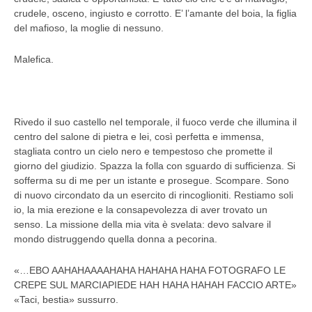
crudele, osceno, ingiusto e corrotto. E’ l’amante del boia, la figlia
del mafioso, la moglie di nessuno.
Malefica.
Rivedo il suo castello nel temporale, il fuoco verde che illumina il
centro del salone di pietra e lei, così perfetta e immensa,
stagliata contro un cielo nero e tempestoso che promette il
giorno del giudizio. Spazza la folla con sguardo di sufficienza. Si
sofferma su di me per un istante e prosegue. Scompare. Sono
di nuovo circondato da un esercito di rincoglioniti. Restiamo soli
io, la mia erezione e la consapevolezza di aver trovato un
senso. La missione della mia vita è svelata: devo salvare il
mondo distruggendo quella donna a pecorina.
«…EBO AAHAHAAAAHAHA HAHAHA HAHA FOTOGRAFO LE
CREPE SUL MARCIAPIEDE HAH HAHA HAHAH FACCIO ARTE»
«Taci, bestia» sussurro.