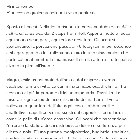
Mi interrompo.
E’ successo qualcosa nella mia vista periferica.
Sposto gli occhi. Nella testa risuona la versione dubstep di
All is
hell what ends well
dei 2 steps from Hell. Appena metto a fuoco
ogni suono scompare, ogni colore desatura. Gli occhi si
spalancano, la percezione passa ai 48 fotogrammi per secondo
e si aggrappano a lei, rallentando tutto in uno slow motion che
parte col beat mentre la mia mascella crolla a terra. Tutti i peli si
alzano in piedi all’istante.
Magra, esile, consumata dall’odio e dal disprezzo verso
qualsiasi forma di vita. La camminata maestosa di chi non ha
nessuno di più importante di lei ad aspettarla. Passi lenti e
misurati; ogni colpo di tacco, il chiodo di una bara. Il volto
sollevato a guardare dall’alto ogni cosa. Labbra sottili e
anaffettive, capelli corvini nascosti dal cappello, neri e lucidi
come la pelle di un’orca assassina. Gli occhi che nascondono
l’orrore e la statura di chi distribuisce dolore e sofferenza per
diletto e noia. E’ una puttana manipolatrice, bugiarda, traditrice,
crudele, sadica e opportunista. E’ tutto ciò che c’è di malvagio,