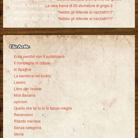
Laura Bellavite
su
La vera trama di 50 sfumature di grigio 2
Francesco Abbonizio
su
“Nebbo gli difende ai nazzisti!!1!!”
Francesco Abbonizio
su
“Nebbo gli difende ai nazzisti!!1!!”
Etichette
Ecco perché non ti pubblicano
Il compagno di classe
In Spagna
La bambina nel bosco
Lavoro
Libro per l'estate
Nick Banana
opinioni
Quello che fai tu io lo faccio meglio
Recensioni
Ritardo mentale
Senza categoria
Storia