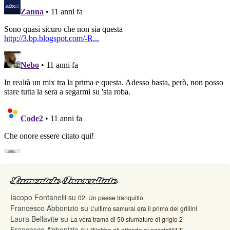
Lamentele Inascoltate
Iacopo Fontanelli
su
02. Un paese tranquillo
Francesco Abbonizio
su
L’ultimo samurai era il primo dei grillini
Laura Bellavite
su
La vera trama di 50 sfumature di grigio 2
Francesco Abbonizio
su
“Nebbo gli difende ai nazzisti!!1!!”