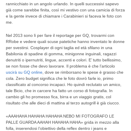
rannicchiato in un angolo urlando. In quelli successivi sapevo
già come sarebbe finita, così mi vestivo con una camicia di forza
e la gente invece di chiamare i Carabinieri si faceva le foto con
me.
Nel 2013 sono lì per fare il reportage per GQ, trovarmi con
RRobe e vedere quali scuse patetiche hanno inventato le donne
per svestirsi. Cosplayer di ogni taglia ed età sfilano in una
Babilonia di spadine di gomma, minigonne inguinali, ragazzi
denutriti o ipernutriti, lingue, accenti e colori. E’ tutto bellissimo,
se non fosse che devo lavorare. Il problema è che l’articolo
uscirà su GQ online
, dove se rimborsano le spese è grasso che
cola. Zero budget significa che le foto dovrò farle io, primo
classificato al concorso incapaci. Ho quindi reclutato un amico,
tale Bicio, che in carcere ha fatto un corso di fotografia. In
cambio gli ho promesso fica, birra e un viaggio gratis, col
risultato che alle dieci di mattina al terzo autogrill è già ciucco.
«AAAHAHA HAHAHA HAHAHA NEBO MI FOTOGRAFO LE
PALLE GUARDA AAHAH HAHAHA HAHA» grida in mezzo alla
folla, inserendosi l’obiettivo della reflex dentro i jeans e