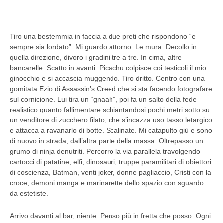
Tiro una bestemmia in faccia a due preti che rispondono “e
sempre sia lordato”. Mi guardo attorno. Le mura. Decollo in
quella direzione, divoro i gradini tre a tre. In cima, altre
bancarelle. Scatto in avanti. Picachu colpisce coi testicoli il mio
ginocchio e si accascia muggendo. Tiro dritto. Centro con una
gomitata Ezio di Assassin’s Creed che si sta facendo fotografare
sul cornicione. Lui tira un “gnaah”, poi fa un salto della fede
realistico quanto fallimentare schiantandosi pochi metri sotto su
un venditore di zucchero filato, che s’incazza uso tasso letargico
e attacca a ravanarlo di botte. Scalinate. Mi catapulto giù e sono
di nuovo in strada, dall’altra parte della massa. Oltrepasso un
grumo di ninja denutriti. Percorro la via parallela travolgendo
cartocci di patatine, elfi, dinosauri, truppe paramilitari di obiettori
di coscienza, Batman, venti joker, donne pagliaccio, Cristi con la
croce, demoni manga e marinarette dello spazio con sguardo
da estetiste.
Arrivo davanti al bar, niente. Penso più in fretta che posso. Ogni