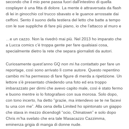
secondo che il mio pene passa fuori dall’intestino di quella
cosplayer è una fitta di dolore. La mente è attraversata da flash
di lei in ginocchio col trucco sbavato e le guance arrossate dai
ceffoni. Sento il suono della testiera del letto che batte a tempo
con le sue suppliche di fare più piano, io che l’attacco al muro e
…e un cazzo. Non la rivedrò mai più. Nel 2013 ho imparato che
a Lucca comics c’è troppa gente per fare qualsiasi cosa,
specialmente dietro la rete che separa giornalisti da autori.
Curiosamente quest’anno GQ
non mi ha contattato
per fare un
reportage, così sono arrivato lì come autore. Questo repentino
cambio mi ha permesso di fare figure di merda a ripetizione. Un
lettore s’è presentato chiedendo una foto ed era troppo
imbarazzato per dirmi che avevo capito male, così è stato fermo
e buono mentre io lo fotografavo con sua morosa. Solo dopo,
con tono incerto, ha detto “grazie, ma intendevo se te ne facevi
tu una con me”. Alla cena della Limited ho spintonato un giappo
che stava in mezzo dicendogli “ocio, Chinatown” e solo dopo
Chris m’ha svelato che era tale Masacazzo Cazzimma,
eminenza grigia di manga di donne nude.