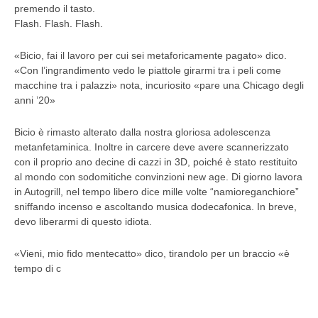
premendo il tasto.
Flash. Flash. Flash.
«Bicio, fai il lavoro per cui sei metaforicamente pagato» dico.
«Con l’ingrandimento vedo le piattole girarmi tra i peli come
macchine tra i palazzi» nota, incuriosito «pare una Chicago degli
anni ’20»
Bicio è rimasto alterato dalla nostra gloriosa adolescenza
metanfetaminica. Inoltre in carcere deve avere scannerizzato
con il proprio ano decine di cazzi in 3D, poiché è stato restituito
al mondo con sodomitiche convinzioni new age. Di giorno lavora
in Autogrill, nel tempo libero dice mille volte “namioreganchiore”
sniffando incenso e ascoltando musica dodecafonica. In breve,
devo liberarmi di questo idiota.
«Vieni, mio fido mentecatto» dico, tirandolo per un braccio «è
tempo di c