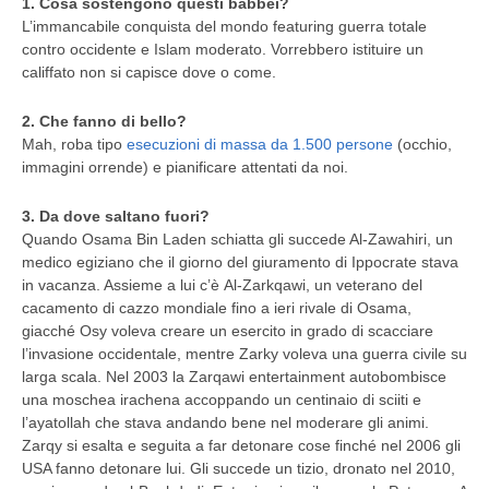
1. Cosa sostengono questi babbei?
L’immancabile conquista del mondo featuring guerra totale
contro occidente e Islam moderato. Vorrebbero istituire un
califfato non si capisce dove o come.
2. Che fanno di bello?
Mah, roba tipo
esecuzioni di massa da 1.500 persone
(occhio,
immagini orrende) e pianificare attentati da noi.
3. Da dove saltano fuori?
Quando Osama Bin Laden schiatta gli succede Al-Zawahiri, un
medico egiziano che il giorno del giuramento di Ippocrate stava
in vacanza. Assieme a lui c’è Al-Zarkqawi, un veterano del
cacamento di cazzo mondiale fino a ieri rivale di Osama,
giacché Osy voleva creare un esercito in grado di scacciare
l’invasione occidentale, mentre Zarky voleva una guerra civile su
larga scala. Nel 2003 la Zarqawi entertainment autobombisce
una moschea irachena accoppando un centinaio di sciiti e
l’ayatollah che stava andando bene nel moderare gli animi.
Zarqy si esalta e seguita a far detonare cose finché nel 2006 gli
USA fanno detonare lui. Gli succede un tizio, dronato nel 2010,