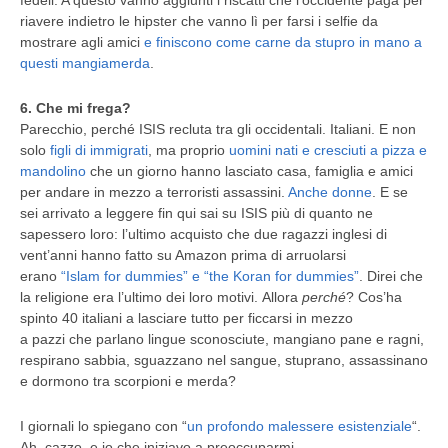
riavere indietro le hipster che vanno lì per farsi i selfie da
mostrare agli amici
e finiscono come carne da stupro in mano a
questi mangiamerda
.
6. Che mi frega?
Parecchio, perché ISIS recluta tra gli occidentali. Italiani. E non
solo
figli di immigrati
, ma proprio
uomini nati e cresciuti a pizza e
mandolino
che un giorno hanno lasciato casa, famiglia e amici
per andare in mezzo a terroristi assassini.
Anche donne
. E se
sei arrivato a leggere fin qui sai su ISIS più di quanto ne
sapessero loro: l’ultimo acquisto che due ragazzi inglesi di
vent’anni hanno fatto su Amazon prima di arruolarsi
erano
“Islam for dummies” e “the Koran for dummies”
. Direi che
la religione era l’ultimo dei loro motivi. Allora
perché
? Cos’ha
spinto 40 italiani a lasciare tutto per ficcarsi in mezzo
a pazzi che parlano lingue sconosciute, mangiano pane e ragni,
respirano sabbia, sguazzano nel sangue, stuprano, assassinano
e dormono tra scorpioni e merda?
I giornali lo spiegano con “
un profondo malessere esistenziale
“.
Ah, cazzo, e io che iniziavo a preoccuparmi.