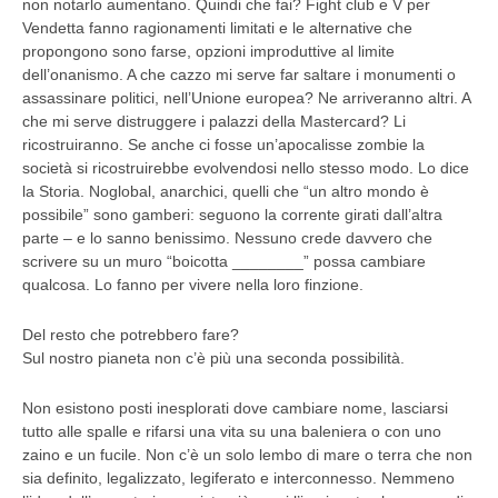
non notarlo aumentano. Quindi che fai? Fight club e V per
Vendetta fanno ragionamenti limitati e le alternative che
propongono sono farse, opzioni improduttive al limite
dell’onanismo. A che cazzo mi serve far saltare i monumenti o
assassinare politici, nell’Unione europea? Ne arriveranno altri. A
che mi serve distruggere i palazzi della Mastercard? Li
ricostruiranno. Se anche ci fosse un’apocalisse zombie la
società si ricostruirebbe evolvendosi nello stesso modo. Lo dice
la Storia. Noglobal, anarchici, quelli che “un altro mondo è
possibile” sono gamberi: seguono la corrente girati dall’altra
parte – e lo sanno benissimo. Nessuno crede davvero che
scrivere su un muro “boicotta ________” possa cambiare
qualcosa. Lo fanno per vivere nella loro finzione.
Del resto che potrebbero fare?
Sul nostro pianeta non c’è più una seconda possibilità.
Non esistono posti inesplorati dove cambiare nome, lasciarsi
tutto alle spalle e rifarsi una vita su una baleniera o con uno
zaino e un fucile. Non c’è un solo lembo di mare o terra che non
sia definito, legalizzato, legiferato e interconnesso. Nemmeno