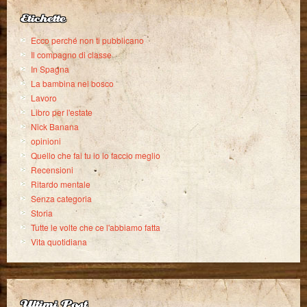
Etichette
Ecco perché non ti pubblicano
Il compagno di classe
In Spagna
La bambina nel bosco
Lavoro
Libro per l'estate
Nick Banana
opinioni
Quello che fai tu io lo faccio meglio
Recensioni
Ritardo mentale
Senza categoria
Storia
Tutte le volte che ce l'abbiamo fatta
Vita quotidiana
Ultimi Post