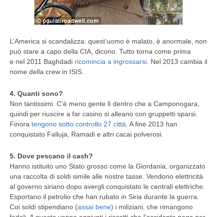
L’America si scandalizza: quest’uomo è malato, è anormale, non
può stare a capo della CIA, dicono. Tutto torna come prima
e nel 2011 Baghdadi
ricomincia a ingrossarsi
. Nel 2013 cambia il
nome della crew in ISIS.
4. Quanti sono?
Non tantissimi. C’è meno gente lì dentro che a Camponogara,
quindi per riuscire a far casino si alleano con gruppetti sparsi.
Finora
tengono sotto controllo 27 città
. A fine 2013 han
conquistato Falluja, Ramadi e altri cacai polverosi.
5. Dove pescano il cash?
Hanno istituito uno Stato grosso come la Giordania, organizzato
una raccolta di soldi simile alle nostre tasse. Vendono elettricità
al governo siriano dopo avergli conquistato le centrali elettriche.
Esportano il petrolio che han rubato in Siria durante la guerra.
Coi soldi stipendiano (
assai bene
) i miliziani, che rimangono
fedeli. A questo vanno aggiunti i riscatti che l’occidente paga per