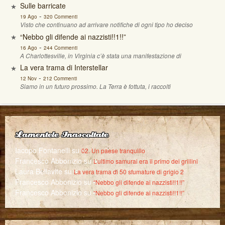
Sulle barricate
-
19 Ago
320 Commenti
Visto che continuano ad arrivare notifiche di ogni tipo ho deciso
“Nebbo gli difende ai nazzisti!!1!!”
-
16 Ago
244 Commenti
A Charlottesville, in Virginia c’è stata una manifestazione di
La vera trama di Interstellar
-
12 Nov
212 Commenti
Siamo in un futuro prossimo. La Terra è fottuta, i raccolti
Lamentele Inascoltate
Iacopo Fontanelli
su
02. Un paese tranquillo
Francesco Abbonizio
su
L’ultimo samurai era il primo dei grillini
Laura Bellavite
su
La vera trama di 50 sfumature di grigio 2
Francesco Abbonizio
su
“Nebbo gli difende ai nazzisti!!1!!”
Francesco Abbonizio
su
“Nebbo gli difende ai nazzisti!!1!!”