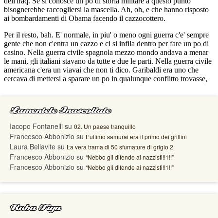
Lamentele Inascoltate
Iacopo Fontanelli
su
02. Un paese tranquillo
Francesco Abbonizio
su
L’ultimo samurai era il primo dei grillini
Laura Bellavite
su
La vera trama di 50 sfumature di grigio 2
Francesco Abbonizio
su
“Nebbo gli difende ai nazzisti!!1!!”
Francesco Abbonizio
su
“Nebbo gli difende ai nazzisti!!1!!”
Roba Figa