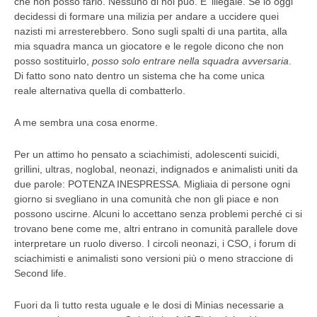
che non posso farlo. Nessuno di noi può. E’ illegale. Se io oggi
decidessi di formare una milizia per andare a uccidere quei
nazisti mi arresterebbero. Sono sugli spalti di una partita, alla
mia squadra manca un giocatore e le regole dicono che non
posso sostituirlo,
posso solo entrare nella squadra avversaria
.
Di fatto sono nato dentro un sistema che ha come unica
reale alternativa quella di combatterlo.
A me sembra una cosa enorme.
Per un attimo ho pensato a sciachimisti, adolescenti suicidi,
grillini, ultras, noglobal, neonazi, indignados e animalisti uniti da
due parole: POTENZA INESPRESSA. Migliaia di persone ogni
giorno si svegliano in una comunità che non gli piace e non
possono uscirne. Alcuni lo accettano senza problemi perché ci si
trovano bene come me, altri entrano in comunità parallele dove
interpretare un ruolo diverso. I circoli neonazi, i CSO, i forum di
sciachimisti e animalisti sono versioni più o meno straccione di
Second life.
Fuori da lì tutto resta uguale e le dosi di Minias necessarie a