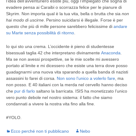
l’idea dell’avventuriero esiste più, oggi l’impiegato che sogna di
evadere pensa ai Caraibi o scorrazza felice per le pianure di
Skyrim. Non importa qual è la tua vita, bella o brutta che sia
non
hai modo di uscirne
. Persino suicidarsi è illegale. Forse è per
questo che più di mille persone sarebbero felicissime di
andare
su Marte senza possibilità di ritorno
.
Io qui sto una crema. L’occidente è pieno di studentesse
bisessuali taglia 42 che interpretano divinamente
Anaconda
.
Ma se non avessi prospettive, se le mie scelte mi avessero
portato al limite e mi dicessero che esiste una terra dove posso
guadagnarmi una nuova vita sparando a quella banda di nazisti
assassini lo farei di corsa.
Non sono l’unico a volerlo fare
, ma
non posso. E 40 italiani con la merda nel cervello hanno deciso
che
pur di farlo
saltano la barricata. ISIS ha monetizzato l’unico
vero punto debole nel nostro sistema: il fatto che siamo
condannati a vivere la nostra vita fino alla fine.
#YOLO.
Ecco perché non ti pubblicano
Nebo