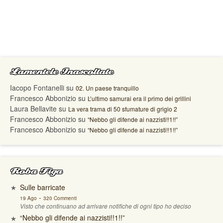
Lamentele Inascoltate
Iacopo Fontanelli
su
02. Un paese tranquillo
Francesco Abbonizio
su
L’ultimo samurai era il primo dei grillini
Laura Bellavite
su
La vera trama di 50 sfumature di grigio 2
Francesco Abbonizio
su
“Nebbo gli difende ai nazzisti!!1!!”
Francesco Abbonizio
su
“Nebbo gli difende ai nazzisti!!1!!”
Roba Figa
Sulle barricate
-
19 Ago
320 Commenti
Visto che continuano ad arrivare notifiche di ogni tipo ho deciso
“Nebbo gli difende ai nazzisti!!1!!”