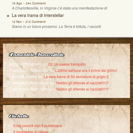
-
16 Ago
244 Commenti
A Charlottesville, in Virginia c’è stata una manifestazione di
La vera trama di Interstellar
-
12 Nov
212 Commenti
Siamo in un futuro prossimo. La Terra è fottuta, i raccolti
Lamentele Inascoltate
Iacopo Fontanelli
su
02. Un paese tranquillo
Francesco Abbonizio
su
L’ultimo samurai era il primo dei grillini
Laura Bellavite
su
La vera trama di 50 sfumature di grigio 2
Francesco Abbonizio
su
“Nebbo gli difende ai nazzisti!!1!!”
Francesco Abbonizio
su
“Nebbo gli difende ai nazzisti!!1!!”
Etichette
Ecco perché non ti pubblicano
Il compagno di classe