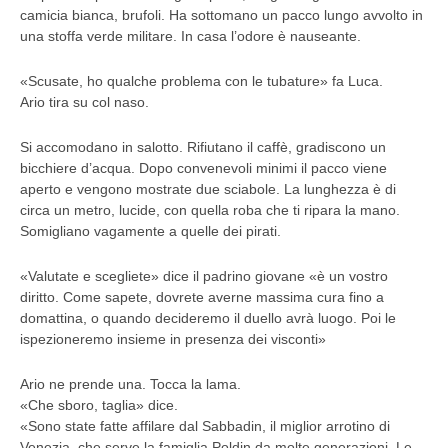
camicia bianca, brufoli. Ha sottomano un pacco lungo avvolto in
una stoffa verde militare. In casa l’odore è nauseante.
«Scusate, ho qualche problema con le tubature» fa Luca.
Ario tira su col naso.
Si accomodano in salotto. Rifiutano il caffè, gradiscono un
bicchiere d’acqua. Dopo convenevoli minimi il pacco viene
aperto e vengono mostrate due sciabole. La lunghezza è di
circa un metro, lucide, con quella roba che ti ripara la mano.
Somigliano vagamente a quelle dei pirati.
«Valutate e scegliete» dice il padrino giovane «è un vostro
diritto. Come sapete, dovrete averne massima cura fino a
domattina, o quando decideremo il duello avrà luogo. Poi le
ispezioneremo insieme in presenza dei visconti»
Ario ne prende una. Tocca la lama.
«Che sboro, taglia» dice.
«Sono state fatte affilare dal Sabbadin, il miglior arrotino di
Venezia, che serve la famiglia Poldin da molte generazioni. Le