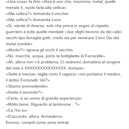
«Una cosa» fa Ario «Atza è uno che, insomma, metal, quelle
menate lì, vuole farla alla celtica»
«Alla celtica?» domanda il vecchio.
«Alla celtica?» domanda Luca.
«Sì, niente di diverso, solo che prima in segno di rispetto
guerriero e tutte quelle merdate i due sfighi bevono da dei calici
vecchi tipo ferraglia goth, credo sia per venerare il loro Dio del
metal zombie»
«Alcolici?» sgrana gli occhi il vecchio.
«No, macchè, acqua, porto la bottiglietta di Ferrarelle»
«Ah, allora non c’è problema. Ci vedremo domattina al sorgere
del sole a XXXXXXXXXXXXXXXX, dunque»
«Sette e mezza» taglia corto il ragazzo «noi portiamo il medico,
il dottor Fortunelli. Voi?»
«Stiamo provvedendo»
«Avete il secondo?»
«Certo, è un uomo di grande esperienza»
«Molto bene. Riguardo al testimone…?»
«Ce l’ho io»
«D’accordo, allora. Arrivederci»
Escono, compìti come sono entrati.