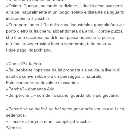
«Ottimo. Dunque, secondo tradizione, il duello deve svolgersi
all’alba, naturalmente in un luogo isolato e distante da sguardi
indiscreti» fa il vecchio.
«Zero pare, sono il Re della zona industriale» gongola Ario «vi
porto dietro la Italchem, abbandonata da anni, il cortile puzza
che è una cacatoio ma di lì non passa neanche la polizia,
all’alba i travoperuviani hanno sgombrato, tutto nostro»
I due paggi ridacchiano.
«Che c’è?» fa Ario.
«Bè, sebbene l’opzione da lei proposta sia valida, a livello di
estetica converrebbe più un paesaggio… naturale.
Esteticamente gradevole e rilassante»
«Perché?» domanda Ario.
«Bè, perché…» sorride l’anziano, guardando il più giovane.
«
Perché se va male è un bel posto per morire
» sussurra Luca,
sedendosi.
«…ecco» allarga le mani, compito, il vecchio.
Silenzio.