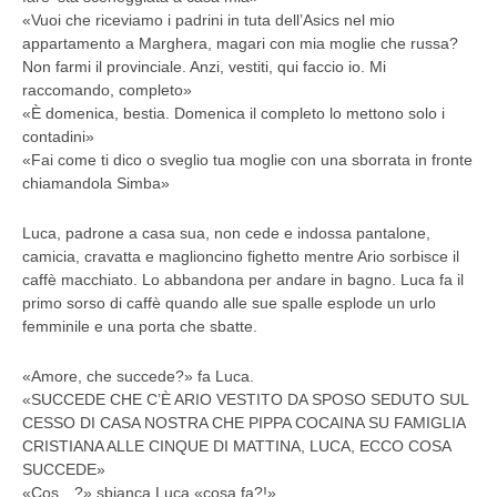
«Vuoi che riceviamo i padrini in tuta dell’Asics nel mio
appartamento a Marghera, magari con mia moglie che russa?
Non farmi il provinciale. Anzi, vestiti, qui faccio io. Mi
raccomando, completo»
«È domenica, bestia. Domenica il completo lo mettono solo i
contadini»
«Fai come ti dico o sveglio tua moglie con una sborrata in fronte
chiamandola Simba»
Luca, padrone a casa sua, non cede e indossa pantalone,
camicia, cravatta e maglioncino fighetto mentre Ario sorbisce il
caffè macchiato. Lo abbandona per andare in bagno. Luca fa il
primo sorso di caffè quando alle sue spalle esplode un urlo
femminile e una porta che sbatte.
«Amore, che succede?» fa Luca.
«SUCCEDE CHE C’È ARIO VESTITO DA SPOSO SEDUTO SUL
CESSO DI CASA NOSTRA CHE PIPPA COCAINA SU FAMIGLIA
CRISTIANA ALLE CINQUE DI MATTINA, LUCA, ECCO COSA
SUCCEDE»
«Cos…?» sbianca Luca «cosa fa?!»