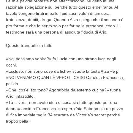
Le mie pavide proteste non attecchiscono. Mi getto in una
razionale spiegazione sul perché tutto questo è delirante. Al
tavolo vengono tirati in ballo i più sacri valori di amicizia,
fratellanza, debiti, droga. Quando Atza spiega che il secondo è
pro forma e che io servo solo per far bella presenza, cedo. Il
testimone sarà una persona di assoluta fiducia di Ario.
Questo tranquillizza tutti.
«Noi possiamo venire?» fa Lucia con una strana luce negli
occhi.
«Escluso, non sono cose da fiche» scuote la testa Atza «e p
«NOI VENIAMO QUANT’È VERO IL CRISTO» ulula Francesca,
pallida.
«Ohè, cos’è ‘sto tono? Agorafobia da esterno cucina?» tuona
Ario, infastidito.
«Tu… voi… non avete idea di cosa sia tutto questo per una
donna» ansima Francesca «io spero ‘sta Sabrina sia un pezzo
di fica imperiale taglia 34 scartata da Victoria’s secret perché
troppo bella»