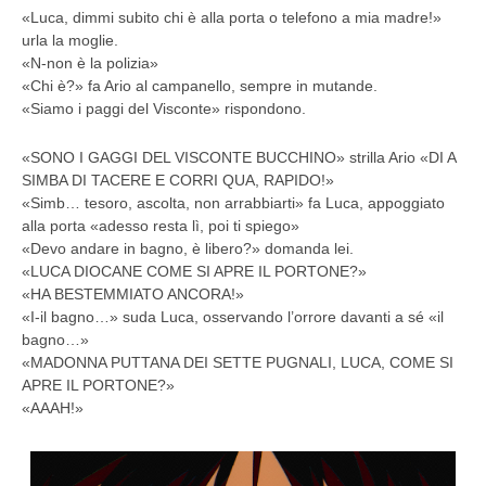
«Luca, dimmi subito chi è alla porta o telefono a mia madre!»
urla la moglie.
«N-non è la polizia»
«Chi è?» fa Ario al campanello, sempre in mutande.
«Siamo i paggi del Visconte» rispondono.
«SONO I GAGGI DEL VISCONTE BUCCHINO» strilla Ario «DI A
SIMBA DI TACERE E CORRI QUA, RAPIDO!»
«Simb… tesoro, ascolta, non arrabbiarti» fa Luca, appoggiato
alla porta «adesso resta lì, poi ti spiego»
«Devo andare in bagno, è libero?» domanda lei.
«LUCA DIOCANE COME SI APRE IL PORTONE?»
«HA BESTEMMIATO ANCORA!»
«I-il bagno…» suda Luca, osservando l’orrore davanti a sé «il
bagno…»
«MADONNA PUTTANA DEI SETTE PUGNALI, LUCA, COME SI
APRE IL PORTONE?»
«AAAH!»