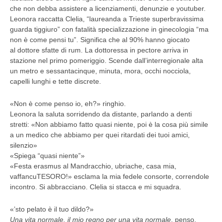
che non debba assistere a licenziamenti, denunzie e youtuber.
Leonora raccatta Clelia, “laureanda a Trieste superbravissima
guarda tiggiuro” con fatalità specializzazione in ginecologia “ma
non è come pensi tu”. Significa che al 90% hanno giocato
al dottore sfatte di rum. La dottoressa in pectore arriva in
stazione nel primo pomeriggio. Scende dall’interregionale alta
un metro e sessantacinque, minuta, mora, occhi nocciola,
capelli lunghi e tette discrete.
«Non è come penso io, eh?» ringhio.
Leonora la saluta sorridendo da distante, parlando a denti
stretti: «Non abbiamo fatto quasi niente, poi è la cosa più simile
a un medico che abbiamo per quei ritardati dei tuoi amici,
silenzio»
«Spiega “quasi niente”»
«Festa erasmus al Mandracchio, ubriache, casa mia,
vaffancuTESORO!» esclama la mia fedele consorte, correndole
incontro. Si abbracciano. Clelia si stacca e mi squadra.
«’sto pelato è il tuo dildo?»
Una vita normale, il mio regno per una vita normale
, penso.