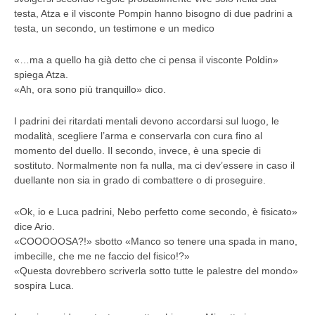
testa, Atza e il visconte Pompin hanno bisogno di due padrini a
testa, un secondo, un testimone e un medico
«…ma a quello ha già detto che ci pensa il visconte Poldin»
spiega Atza.
«Ah, ora sono più tranquillo» dico.
I padrini dei ritardati mentali devono accordarsi sul luogo, le
modalità, scegliere l’arma e conservarla con cura fino al
momento del duello. Il secondo, invece, è una specie di
sostituto. Normalmente non fa nulla, ma ci dev’essere in caso il
duellante non sia in grado di combattere o di proseguire.
«Ok, io e Luca padrini, Nebo perfetto come secondo, è fisicato»
dice Ario.
«COOOOOSA?!» sbotto «Manco so tenere una spada in mano,
imbecille, che me ne faccio del fisico!?»
«Questa dovrebbero scriverla sotto tutte le palestre del mondo»
sospira Luca.