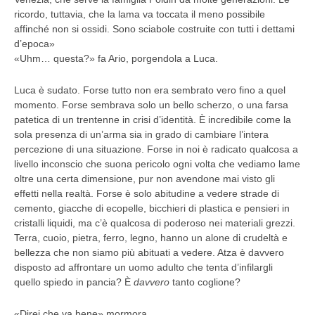
ricordo, tuttavia, che la lama va toccata il meno possibile
affinché non si ossidi. Sono sciabole costruite con tutti i dettami
d’epoca»
«Uhm… questa?» fa Ario, porgendola a Luca.
Luca è sudato. Forse tutto non era sembrato vero fino a quel
momento. Forse sembrava solo un bello scherzo, o una farsa
patetica di un trentenne in crisi d’identità. È incredibile come la
sola presenza di un’arma sia in grado di cambiare l’intera
percezione di una situazione. Forse in noi è radicato qualcosa a
livello inconscio che suona pericolo ogni volta che vediamo lame
oltre una certa dimensione, pur non avendone mai visto gli
effetti nella realtà. Forse è solo abitudine a vedere strade di
cemento, giacche di ecopelle, bicchieri di plastica e pensieri in
cristalli liquidi, ma c’è qualcosa di poderoso nei materiali grezzi.
Terra, cuoio, pietra, ferro, legno, hanno un alone di crudeltà e
bellezza che non siamo più abituati a vedere. Atza è davvero
disposto ad affrontare un uomo adulto che tenta d’infilargli
quello spiedo in pancia? È
davvero
tanto coglione?
«Direi che va bene» mormora.