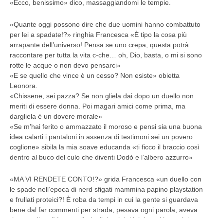
«Ecco, benissimo» dico, massaggiandomi le tempie.
«Quante oggi possono dire che due uomini hanno combattuto
per lei a spadate!?» ringhia Francesca «È tipo la cosa più
arrapante dell’universo! Pensa se uno crepa, questa potrà
raccontare per tutta la vita c-che… oh, Dio, basta, o mi si sono
rotte le acque o non devo pensarci»
«E se quello che vince è un cesso? Non esiste» obietta
Leonora.
«Chissene, sei pazza? Se non gliela dai dopo un duello non
meriti di essere donna. Poi magari amici come prima, ma
dargliela è un dovere morale»
«Se m’hai ferito o ammazzato il moroso e pensi sia una buona
idea calarti i pantaloni in assenza di testimoni sei un povero
coglione» sibila la mia soave educanda «ti ficco il braccio così
dentro al buco del culo che diventi Dodò e l’albero azzurro»
«MA VI RENDETE CONTO!?» grida Francesca «un duello con
le spade nell’epoca di nerd sfigati mammina papino playstation
e frullati proteici?! È roba da tempi in cui la gente si guardava
bene dal far commenti per strada, pesava ogni parola, aveva