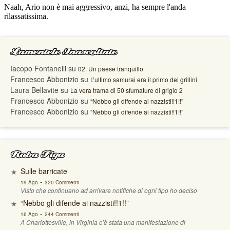
Lamentele Inascoltate
Iacopo Fontanelli
su
02. Un paese tranquillo
Francesco Abbonizio
su
L’ultimo samurai era il primo dei grillini
Laura Bellavite
su
La vera trama di 50 sfumature di grigio 2
Francesco Abbonizio
su
“Nebbo gli difende ai nazzisti!!1!!”
Francesco Abbonizio
su
“Nebbo gli difende ai nazzisti!!1!!”
Roba Figa
Sulle barricate
-
19 Ago
320 Commenti
Visto che continuano ad arrivare notifiche di ogni tipo ho deciso
“Nebbo gli difende ai nazzisti!!1!!”
-
16 Ago
244 Commenti
A Charlottesville, in Virginia c’è stata una manifestazione di