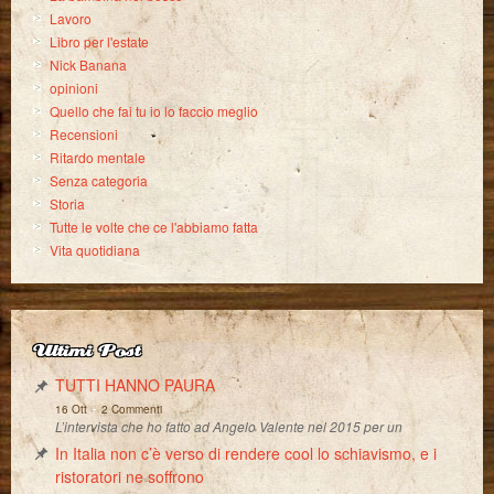
Lavoro
Libro per l'estate
Nick Banana
opinioni
Quello che fai tu io lo faccio meglio
Recensioni
Ritardo mentale
Senza categoria
Storia
Tutte le volte che ce l'abbiamo fatta
Vita quotidiana
Ultimi Post
TUTTI HANNO PAURA
-
16 Ott
2 Commenti
L’intervista che ho fatto ad Angelo Valente nel 2015 per un
In Italia non c’è verso di rendere cool lo schiavismo, e i
ristoratori ne soffrono