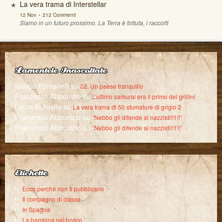
La vera trama di Interstellar
-
12 Nov
212 Commenti
Siamo in un futuro prossimo. La Terra è fottuta, i raccolti
Lamentele Inascoltate
Iacopo Fontanelli
su
02. Un paese tranquillo
Francesco Abbonizio
su
L’ultimo samurai era il primo dei grillini
Laura Bellavite
su
La vera trama di 50 sfumature di grigio 2
Francesco Abbonizio
su
“Nebbo gli difende ai nazzisti!!1!!”
Francesco Abbonizio
su
“Nebbo gli difende ai nazzisti!!1!!”
Etichette
Ecco perché non ti pubblicano
Il compagno di classe
In Spagna
La bambina nel bosco