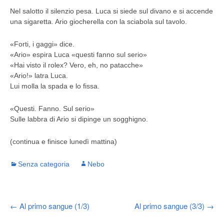
Nel salotto il silenzio pesa. Luca si siede sul divano e si accende
una sigaretta. Ario giocherella con la sciabola sul tavolo.
«Forti, i gaggi» dice.
«Ario» espira Luca «questi fanno sul serio»
«Hai visto il rolex? Vero, eh, no patacche»
«Ario!» latra Luca.
Lui molla la spada e lo fissa.
«Questi. Fanno. Sul serio»
Sulle labbra di Ario si dipinge un sogghigno.
(continua e finisce lunedì mattina)
Senza categoria
Nebo
Post
←
Al primo sangue (1/3)
Al primo sangue (3/3)
→