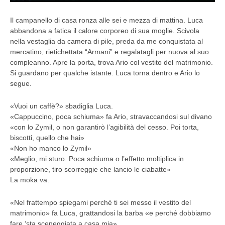
Il campanello di casa ronza alle sei e mezza di mattina. Luca
abbandona a fatica il calore corporeo di sua moglie. Scivola
nella vestaglia da camera di pile, preda da me conquistata al
mercatino, rietichettata “Armani” e regalatagli per nuova al suo
compleanno. Apre la porta, trova Ario col vestito del matrimonio.
Si guardano per qualche istante. Luca torna dentro e Ario lo
segue.
«Vuoi un caffè?» sbadiglia Luca.
«Cappuccino, poca schiuma» fa Ario, stravaccandosi sul divano
«con lo Zymil, o non garantirò l’agibilità del cesso. Poi torta,
biscotti, quello che hai»
«Non ho manco lo Zymil»
«Meglio, mi sturo. Poca schiuma o l’effetto moltiplica in
proporzione, tiro scorreggie che lancio le ciabatte»
La moka va.
«Nel frattempo spiegami perché ti sei messo il vestito del
matrimonio» fa Luca, grattandosi la barba «e perché dobbiamo
fare ‘sta sceneggiata a casa mia»