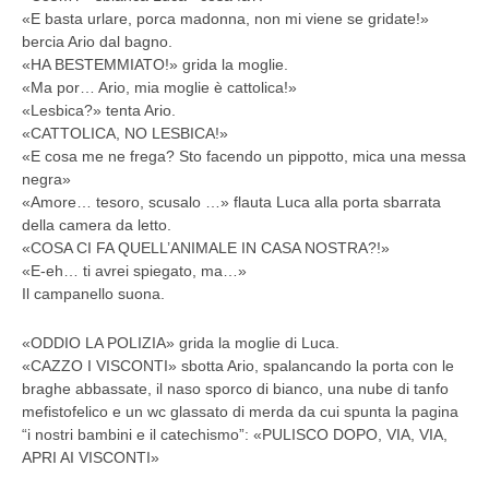
«E basta urlare, porca madonna, non mi viene se gridate!»
bercia Ario dal bagno.
«HA BESTEMMIATO!» grida la moglie.
«Ma por… Ario, mia moglie è cattolica!»
«Lesbica?» tenta Ario.
«CATTOLICA, NO LESBICA!»
«E cosa me ne frega? Sto facendo un pippotto, mica una messa
negra»
«Amore… tesoro, scusalo …» flauta Luca alla porta sbarrata
della camera da letto.
«COSA CI FA QUELL’ANIMALE IN CASA NOSTRA?!»
«E-eh… ti avrei spiegato, ma…»
Il campanello suona.
«ODDIO LA POLIZIA» grida la moglie di Luca.
«CAZZO I VISCONTI» sbotta Ario, spalancando la porta con le
braghe abbassate, il naso sporco di bianco, una nube di tanfo
mefistofelico e un wc glassato di merda da cui spunta la pagina
“i nostri bambini e il catechismo”: «PULISCO DOPO, VIA, VIA,
APRI AI VISCONTI»