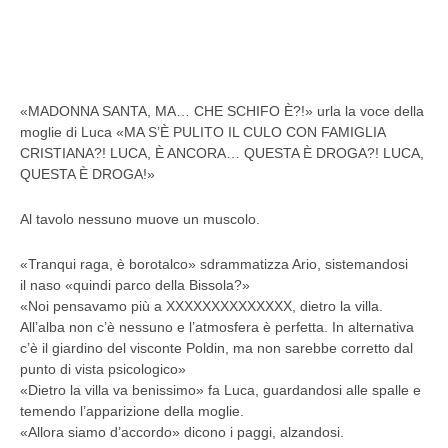
«MADONNA SANTA, MA… CHE SCHIFO È?!» urla la voce della
moglie di Luca «MA S’È PULITO IL CULO CON FAMIGLIA
CRISTIANA?! LUCA, È ANCORA… QUESTA È DROGA?! LUCA,
QUESTA È DROGA!»
Al tavolo nessuno muove un muscolo.
«Tranqui raga, è borotalco» sdrammatizza Ario, sistemandosi
il naso «quindi parco della Bissola?»
«Noi pensavamo più a XXXXXXXXXXXXXX, dietro la villa.
All’alba non c’è nessuno e l’atmosfera è perfetta. In alternativa
c’è il giardino del visconte Poldin, ma non sarebbe corretto dal
punto di vista psicologico»
«Dietro la villa va benissimo» fa Luca, guardandosi alle spalle e
temendo l’apparizione della moglie.
«Allora siamo d’accordo» dicono i paggi, alzandosi.