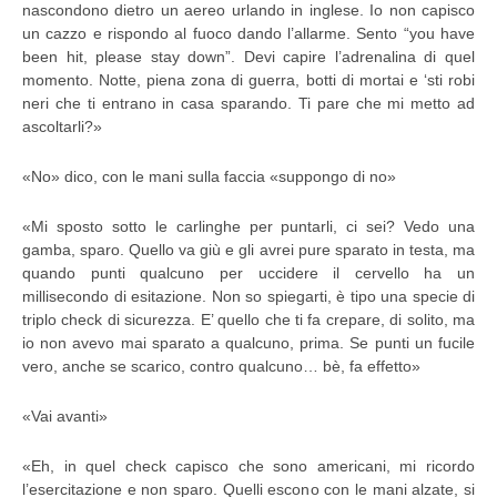
nascondono dietro un aereo urlando in inglese. Io non capisco
un cazzo e rispondo al fuoco dando l’allarme. Sento “you have
been hit, please stay down”. Devi capire l’adrenalina di quel
momento. Notte, piena zona di guerra, botti di mortai e ‘sti robi
neri che ti entrano in casa sparando. Ti pare che mi metto ad
ascoltarli?»
«No» dico, con le mani sulla faccia «suppongo di no»
«Mi sposto sotto le carlinghe per puntarli, ci sei? Vedo una
gamba, sparo. Quello va giù e gli avrei pure sparato in testa, ma
quando punti qualcuno per uccidere il cervello ha un
millisecondo di esitazione. Non so spiegarti, è tipo una specie di
triplo check di sicurezza. E’ quello che ti fa crepare, di solito, ma
io non avevo mai sparato a qualcuno, prima. Se punti un fucile
vero, anche se scarico, contro qualcuno… bè, fa effetto»
«Vai avanti»
«Eh, in quel check capisco che sono americani, mi ricordo
l’esercitazione e non sparo. Quelli escono con le mani alzate, si