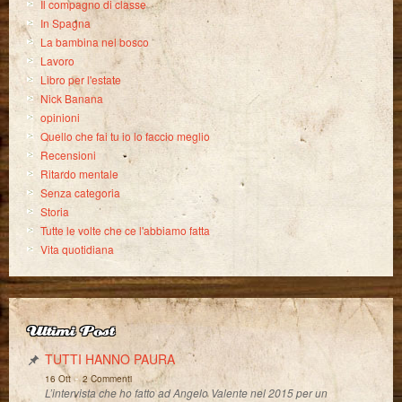
Il compagno di classe
In Spagna
La bambina nel bosco
Lavoro
Libro per l'estate
Nick Banana
opinioni
Quello che fai tu io lo faccio meglio
Recensioni
Ritardo mentale
Senza categoria
Storia
Tutte le volte che ce l'abbiamo fatta
Vita quotidiana
Ultimi Post
TUTTI HANNO PAURA
-
16 Ott
2 Commenti
L’intervista che ho fatto ad Angelo Valente nel 2015 per un