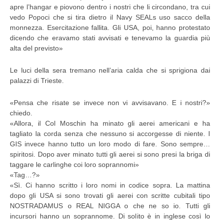
apre l’hangar e piovono dentro i nostri che li circondano, tra cui
vedo Popoci che si tira dietro il Navy SEALs uso sacco della
monnezza. Esercitazione fallita. Gli USA, poi, hanno protestato
dicendo che eravamo stati avvisati e tenevamo la guardia più
alta del previsto»
Le luci della sera tremano nell’aria calda che si sprigiona dai
palazzi di Trieste.
«Pensa che risate se invece non vi avvisavano. E i nostri?»
chiedo.
«Allora, il Col Moschin ha minato gli aerei americani e ha
tagliato la corda senza che nessuno si accorgesse di niente. I
GIS invece hanno tutto un loro modo di fare. Sono sempre…
spiritosi. Dopo aver minato tutti gli aerei si sono presi la briga di
taggare le carlinghe coi loro soprannomi»
«Tag…?»
«Sì. Ci hanno scritto i loro nomi in codice sopra. La mattina
dopo gli USA si sono trovati gli aerei con scritte cubitali tipo
NOSTRADAMUS o REAL NIGGA o che ne so io. Tutti gli
incursori hanno un soprannome. Di solito è in inglese così lo