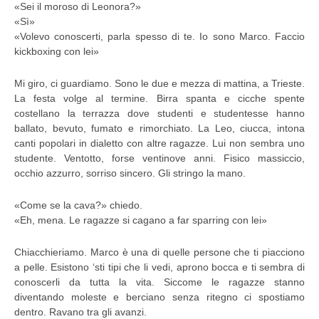
«Sei il moroso di Leonora?»
«Sì»
«Volevo conoscerti, parla spesso di te. Io sono Marco. Faccio
kickboxing con lei»
Mi giro, ci guardiamo. Sono le due e mezza di mattina, a Trieste.
La festa volge al termine. Birra spanta e cicche spente
costellano la terrazza dove studenti e studentesse hanno
ballato, bevuto, fumato e rimorchiato. La Leo, ciucca, intona
canti popolari in dialetto con altre ragazze. Lui non sembra uno
studente. Ventotto, forse ventinove anni. Fisico massiccio,
occhio azzurro, sorriso sincero. Gli stringo la mano.
«Come se la cava?» chiedo.
«Eh, mena. Le ragazze si cagano a far sparring con lei»
Chiacchieriamo. Marco è una di quelle persone che ti piacciono
a pelle. Esistono ‘sti tipi che li vedi, aprono bocca e ti sembra di
conoscerli da tutta la vita. Siccome le ragazze stanno
diventando moleste e berciano senza ritegno ci spostiamo
dentro. Ravano tra gli avanzi.