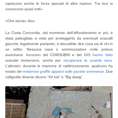
capiscono anche le forze speciali di altre nazioni. Tra loro si
conoscono quasi tutti»
«Che storia» dico.
La Costa Concordia, dal momento dell’affondamento in poi, è
stata pattugliata a vista per proteggerla da eventuali sciacalli
giacché, legalmente parlando, è discutibile dire cosa sia di chi in
un relitto. Nessuna nave o sommozzatore civile poteva
avvicinarsi. Incursori del COMSUBIN e del GIS
hanno fatto
svariate immersioni, anche per
recuperare la scatola nera
.
L’altroieri, durante le manovre di raddrizzamento, qualcuno ha
notato dei
misteriosi graffiti apparsi sulle paratie sommerse
. Due
calligrafie diverse dicono “Kit kat” e “Big dawg”.