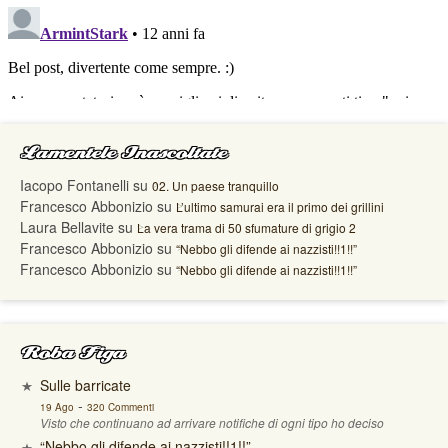
Lamentele Inascoltate
Iacopo Fontanelli
su
02. Un paese tranquillo
Francesco Abbonizio
su
L’ultimo samurai era il primo dei grillini
Laura Bellavite
su
La vera trama di 50 sfumature di grigio 2
Francesco Abbonizio
su
“Nebbo gli difende ai nazzisti!!1!!”
Francesco Abbonizio
su
“Nebbo gli difende ai nazzisti!!1!!”
Roba Figa
Sulle barricate
-
19 Ago
320 Commenti
Visto che continuano ad arrivare notifiche di ogni tipo ho deciso
“Nebbo gli difende ai nazzisti!!1!!”