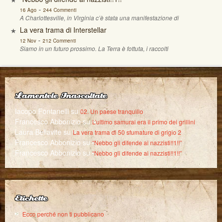
-
16 Ago
244 Commenti
A Charlottesville, in Virginia c’è stata una manifestazione di
La vera trama di Interstellar
-
12 Nov
212 Commenti
Siamo in un futuro prossimo. La Terra è fottuta, i raccolti
Lamentele Inascoltate
Iacopo Fontanelli
su
02. Un paese tranquillo
Francesco Abbonizio
su
L’ultimo samurai era il primo dei grillini
Laura Bellavite
su
La vera trama di 50 sfumature di grigio 2
Francesco Abbonizio
su
“Nebbo gli difende ai nazzisti!!1!!”
Francesco Abbonizio
su
“Nebbo gli difende ai nazzisti!!1!!”
Etichette
Ecco perché non ti pubblicano