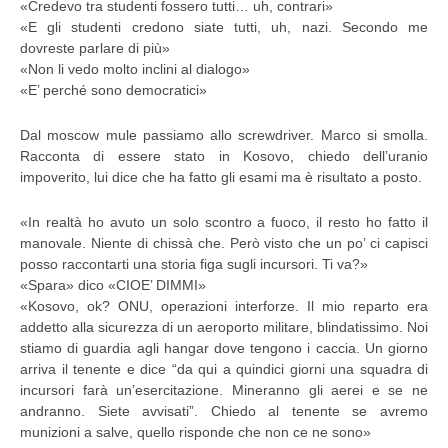
«Credevo tra studenti fossero tutti… uh, contrari»
«E gli studenti credono siate tutti, uh, nazi. Secondo me
dovreste parlare di più»
«Non li vedo molto inclini al dialogo»
«E’ perché sono democratici»
Dal moscow mule passiamo allo screwdriver. Marco si smolla.
Racconta di essere stato in Kosovo, chiedo dell’uranio
impoverito, lui dice che ha fatto gli esami ma è risultato a posto.
«In realtà ho avuto un solo scontro a fuoco, il resto ho fatto il
manovale. Niente di chissà che. Però visto che un po’ ci capisci
posso raccontarti una storia figa sugli incursori. Ti va?»
«Spara» dico «CIOE’ DIMMI»
«Kosovo, ok? ONU, operazioni interforze. Il mio reparto era
addetto alla sicurezza di un aeroporto militare, blindatissimo. Noi
stiamo di guardia agli hangar dove tengono i caccia. Un giorno
arriva il tenente e dice “da qui a quindici giorni una squadra di
incursori farà un’esercitazione. Mineranno gli aerei e se ne
andranno. Siete avvisati”. Chiedo al tenente se avremo
munizioni a salve, quello risponde che non ce ne sono»