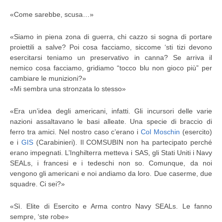
«Come sarebbe, scusa…»
«Siamo in piena zona di guerra, chi cazzo si sogna di portare
proiettili a salve? Poi cosa facciamo, siccome ‘sti tizi devono
esercitarsi teniamo un preservativo in canna? Se arriva il
nemico cosa facciamo, gridiamo “tocco blu non gioco più” per
cambiare le munizioni?»
«Mi sembra una stronzata lo stesso»
«Era un’idea degli americani, infatti. Gli incursori delle varie
nazioni assaltavano le basi alleate. Una specie di braccio di
ferro tra amici. Nel nostro caso c’erano i
Col Moschin
(esercito)
e i
GIS
(Carabinieri). Il COMSUBIN non ha partecipato perché
erano impegnati. L’Inghilterra metteva i SAS, gli Stati Uniti i Navy
SEALs, i francesi e i tedeschi non so. Comunque, da noi
vengono gli americani e noi andiamo da loro. Due caserme, due
squadre. Ci sei?»
«Sì. Elite di Esercito e Arma contro Navy SEALs. Le fanno
sempre, ‘ste robe»