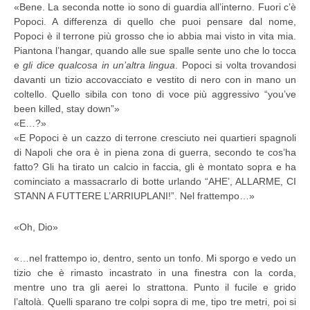
«Bene. La seconda notte io sono di guardia all’interno. Fuori c’è
Popoci. A differenza di quello che puoi pensare dal nome,
Popoci è il terrone più grosso che io abbia mai visto in vita mia.
Piantona l’hangar, quando alle sue spalle sente uno che lo tocca
e
gli dice qualcosa in un’altra lingua
. Popoci si volta trovandosi
davanti un tizio accovacciato e vestito di nero con in mano un
coltello. Quello sibila con tono di voce più aggressivo “you’ve
been killed, stay down”»
«E…?»
«E Popoci è un cazzo di terrone cresciuto nei quartieri spagnoli
di Napoli che ora è in piena zona di guerra, secondo te cos’ha
fatto? Gli ha tirato un calcio in faccia, gli è montato sopra e ha
cominciato a massacrarlo di botte urlando “AHE’, ALLARME, CI
STANN A FUTTERE L’ARRIUPLANI!”. Nel frattempo…»
«Oh, Dio»
«…nel frattempo io, dentro, sento un tonfo. Mi sporgo e vedo un
tizio che è rimasto incastrato in una finestra con la corda,
mentre uno tra gli aerei lo strattona. Punto il fucile e grido
l’altolà. Quelli sparano tre colpi sopra di me, tipo tre metri, poi si