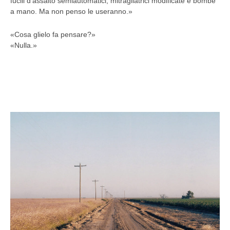
fucili d’assalto semiautomatici, mitragliatrici modificate e bombe
a mano. Ma non penso le useranno.»
«Cosa glielo fa pensare?»
«Nulla.»