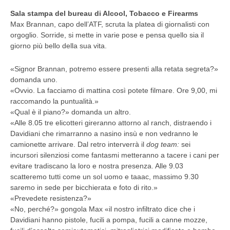
Sala stampa del bureau di Alcool, Tobacco e Firearms
Max Brannan, capo dell’ATF, scruta la platea di giornalisti con
orgoglio. Sorride, si mette in varie pose e pensa quello sia il
giorno più bello della sua vita.
«Signor Brannan, potremo essere presenti alla retata segreta?»
domanda uno.
«Ovvio. La facciamo di mattina così potete filmare. Ore 9,00, mi
raccomando la puntualità.»
«Qual è il piano?» domanda un altro.
«Alle 8.05 tre elicotteri gireranno attorno al ranch, distraendo i
Davidiani che rimarranno a nasino insù e non vedranno le
camionette arrivare. Dal retro interverrà il
dog team:
sei
incursori silenziosi come fantasmi metteranno a tacere i cani per
evitare tradiscano la loro e nostra presenza. Alle 9.03
scatteremo tutti come un sol uomo e taaac, massimo 9.30
saremo in sede per bicchierata e foto di rito.»
«Prevedete resistenza?»
«No, perché?» gongola Max «il nostro infiltrato dice che i
Davidiani hanno pistole, fucili a pompa, fucili a canne mozze,