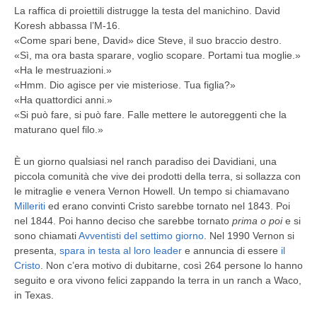
La raffica di proiettili distrugge la testa del manichino. David
Koresh abbassa l’M-16.
«Come spari bene, David» dice Steve, il suo braccio destro.
«Sì, ma ora basta sparare, voglio scopare. Portami tua moglie.»
«Ha le mestruazioni.»
«Hmm. Dio agisce per vie misteriose. Tua figlia?»
«Ha quattordici anni.»
«Si può fare, si può fare. Falle mettere le autoreggenti che la
maturano quel filo.»
È un giorno qualsiasi nel ranch paradiso dei Davidiani, una
piccola comunità che vive dei prodotti della terra, si sollazza con
le mitraglie e venera Vernon Howell. Un tempo si chiamavano
Milleriti
ed erano convinti Cristo sarebbe tornato nel 1843. Poi
nel 1844. Poi hanno deciso che sarebbe tornato
prima o poi
e si
sono chiamati
Avventisti del settimo giorno
. Nel 1990 Vernon si
presenta,
spara in testa al loro leader
e annuncia di essere
il
Cristo
. Non c’era motivo di dubitarne, così 264 persone lo hanno
seguito e ora vivono felici zappando la terra in un ranch a Waco,
in Texas.