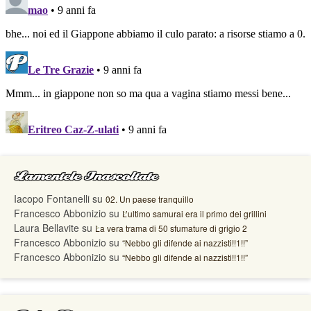
Lamentele Inascoltate
Iacopo Fontanelli
su
02. Un paese tranquillo
Francesco Abbonizio
su
L’ultimo samurai era il primo dei grillini
Laura Bellavite
su
La vera trama di 50 sfumature di grigio 2
Francesco Abbonizio
su
“Nebbo gli difende ai nazzisti!!1!!”
Francesco Abbonizio
su
“Nebbo gli difende ai nazzisti!!1!!”