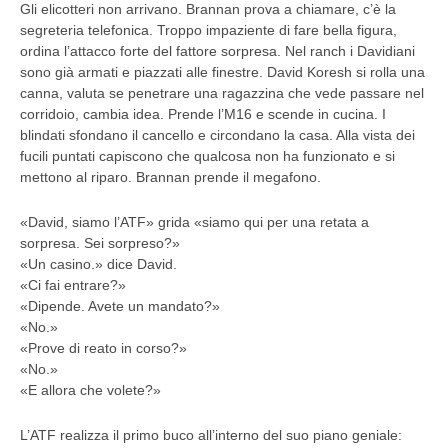
Gli elicotteri non arrivano. Brannan prova a chiamare, c’è la
segreteria telefonica. Troppo impaziente di fare bella figura,
ordina l’attacco forte del fattore sorpresa. Nel ranch i Davidiani
sono già armati e piazzati alle finestre. David Koresh si rolla una
canna, valuta se penetrare una ragazzina che vede passare nel
corridoio, cambia idea. Prende l’M16 e scende in cucina. I
blindati sfondano il cancello e circondano la casa. Alla vista dei
fucili puntati capiscono che qualcosa non ha funzionato e si
mettono al riparo. Brannan prende il megafono.
«David, siamo l’ATF» grida «siamo qui per una retata a
sorpresa. Sei sorpreso?»
«Un casino.» dice David.
«Ci fai entrare?»
«Dipende. Avete un mandato?»
«No.»
«Prove di reato in corso?»
«No.»
«E allora che volete?»
L’ATF realizza il primo buco all’interno del suo piano geniale: