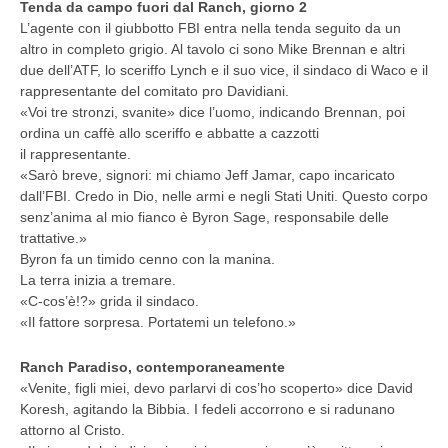
Tenda da campo fuori dal Ranch, giorno 2
L’agente con il giubbotto FBI entra nella tenda seguito da un
altro in completo grigio. Al tavolo ci sono Mike Brennan e altri
due dell’ATF, lo sceriffo Lynch e il suo vice, il sindaco di Waco e il
rappresentante del comitato pro Davidiani.
«Voi tre stronzi, svanite» dice l’uomo, indicando Brennan, poi
ordina un caffè allo sceriffo e abbatte a cazzotti
il rappresentante.
«Sarò breve, signori: mi chiamo Jeff Jamar, capo incaricato
dall’FBI. Credo in Dio, nelle armi e negli Stati Uniti. Questo corpo
senz’anima al mio fianco è Byron Sage, responsabile delle
trattative.»
Byron fa un timido cenno con la manina.
La terra inizia a tremare.
«C-cos’è!?» grida il sindaco.
«Il fattore sorpresa. Portatemi un telefono.»
Ranch Paradiso, contemporaneamente
«Venite, figli miei, devo parlarvi di cos’ho scoperto» dice David
Koresh, agitando la Bibbia. I fedeli accorrono e si radunano
attorno al Cristo.