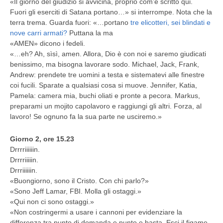
«Il giorno del giudizio si avvicina, proprio com’è scritto qui.
Fuori gli eserciti di Satana portano…» si interrompe. Nota che la
terra trema. Guarda fuori: «…portano
tre elicotteri, sei blindati e
nove carri armati?
Puttana la ma
«AMEN» dicono i fedeli.
«…eh? Ah, sìsì, amen. Allora, Dio è con noi e saremo giudicati
benissimo, ma bisogna lavorare sodo. Michael, Jack, Frank,
Andrew: prendete tre uomini a testa e sistematevi alle finestre
coi fucili. Sparate a qualsiasi cosa si muove. Jennifer, Katia,
Pamela: camera mia, buchi oliati e pronte a pecora. Markus,
preparami un mojito capolavoro e raggiungi gli altri. Forza, al
lavoro! Se ognuno fa la sua parte ne usciremo.»
Giorno 2, ore 15.23
Drrrriiiiiin.
Drrrriiiiin.
Drrriiiiiin.
«Buongiorno, sono il Cristo. Con chi parlo?»
«Sono Jeff Lamar, FBI. Molla gli ostaggi.»
«Qui non ci sono ostaggi.»
«Non costringermi a usare i cannoni per evidenziare la
differenza tra punto di domanda e punto e basta. Esci il figame