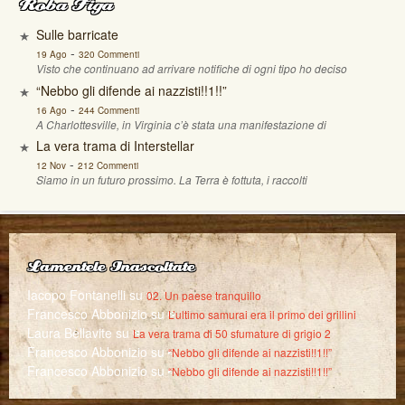
Roba Figa
Sulle barricate
-
19 Ago
320 Commenti
Visto che continuano ad arrivare notifiche di ogni tipo ho deciso
“Nebbo gli difende ai nazzisti!!1!!”
-
16 Ago
244 Commenti
A Charlottesville, in Virginia c’è stata una manifestazione di
La vera trama di Interstellar
-
12 Nov
212 Commenti
Siamo in un futuro prossimo. La Terra è fottuta, i raccolti
Lamentele Inascoltate
Iacopo Fontanelli
su
02. Un paese tranquillo
Francesco Abbonizio
su
L’ultimo samurai era il primo dei grillini
Laura Bellavite
su
La vera trama di 50 sfumature di grigio 2
Francesco Abbonizio
su
“Nebbo gli difende ai nazzisti!!1!!”
Francesco Abbonizio
su
“Nebbo gli difende ai nazzisti!!1!!”