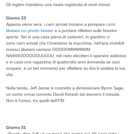
Gli inglesi mandano una risata registrata di venti minuti.
Giorno 23
Appena viene sera, i carri armati iniziano a pompare
canti
tibetani coi ghetto blaster
e a puntare riflettori sulle finestre
aperte. Sei in una casa piena di cadaveri, in giardino ci
sono carri armati che t’investono la macchina, nell’aria invisibili
monaci tibetani cantano OOOOOMMMMMM
NAAIIIIOOOOOOUUUUU, nel cielo elicotteri ti sparano addosso
e in casa una ragazzina di quattordici anni domanda se vuoi
scopare: è un bel momento per riflettere su dov’è andata la tua
vita.
Nella tenda, Jeff Jamar è costretto a dimissionare Byron Sage,
un uomo ormai convinto David Koresh sia davvero il messia.
Non è l’unico, tra quelli dell’FBI.
Giorno 51
«David» dice Jeff «è un mese che siamo qui. Mi sarei rotto i