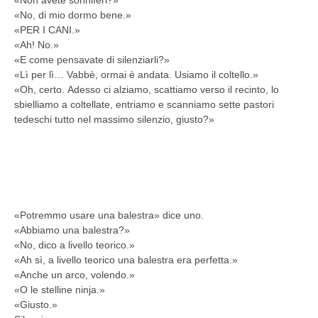
«Non avete sonniferi?»
«No, di mio dormo bene.»
«PER I CANI.»
«Ah! No.»
«E come pensavate di silenziarli?»
«Lì per lì… Vabbè, ormai è andata. Usiamo il coltello.»
«Oh, certo. Adesso ci alziamo, scattiamo verso il recinto, lo
sbielliamo a coltellate, entriamo e scanniamo sette pastori
tedeschi tutto nel massimo silenzio, giusto?»
«Potremmo usare una balestra» dice uno.
«Abbiamo una balestra?»
«No, dico a livello teorico.»
«Ah sì, a livello teorico una balestra era perfetta.»
«Anche un arco, volendo.»
«O le stelline ninja.»
«Giusto.»