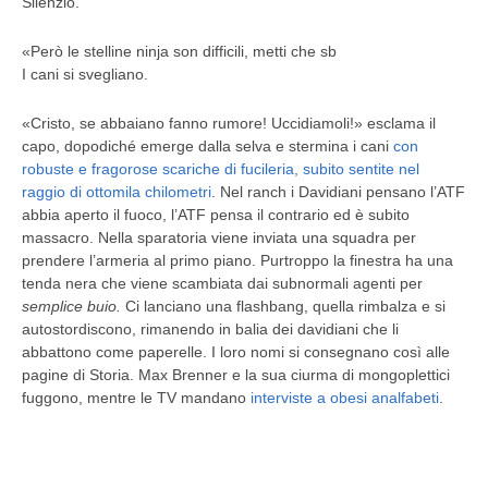
Silenzio.
«Però le stelline ninja son difficili, metti che sb
I cani si svegliano.
«Cristo, se abbaiano fanno rumore! Uccidiamoli!» esclama il
capo, dopodiché emerge dalla selva e stermina i cani
con
robuste e fragorose scariche di fucileria, subito sentite nel
raggio di ottomila chilometri
. Nel ranch i Davidiani pensano l’ATF
abbia aperto il fuoco, l’ATF pensa il contrario ed è subito
massacro. Nella sparatoria viene inviata una squadra per
prendere l’armeria al primo piano. Purtroppo la finestra ha una
tenda nera che viene scambiata dai subnormali agenti per
semplice buio.
Ci lanciano una flashbang, quella rimbalza e si
autostordiscono, rimanendo in balia dei davidiani che li
abbattono come paperelle. I loro nomi si consegnano così alle
pagine di Storia. Max Brenner e la sua ciurma di mongoplettici
fuggono, mentre le TV mandano
interviste a obesi analfabeti
.