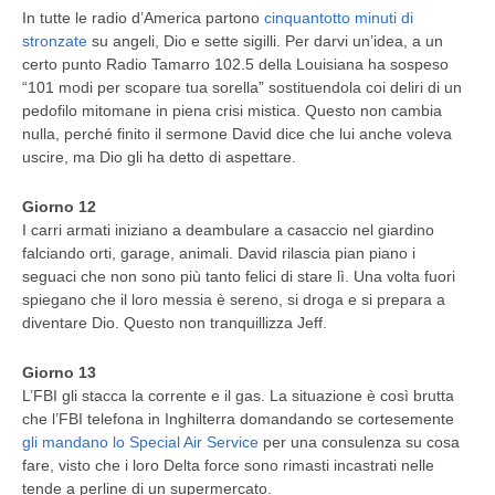
In tutte le radio d’America partono
cinquantotto minuti di
stronzate
su angeli, Dio e sette sigilli. Per darvi un’idea, a un
certo punto Radio Tamarro 102.5 della Louisiana ha sospeso
“101 modi per scopare tua sorella” sostituendola coi deliri di un
pedofilo mitomane in piena crisi mistica. Questo non cambia
nulla, perché finito il sermone David dice che lui anche voleva
uscire, ma Dio gli ha detto di aspettare.
Giorno 12
I carri armati iniziano a deambulare a casaccio nel giardino
falciando orti, garage, animali. David rilascia pian piano i
seguaci che non sono più tanto felici di stare lì. Una volta fuori
spiegano che il loro messia è sereno, si droga e si prepara a
diventare Dio. Questo non tranquillizza Jeff.
Giorno 13
L’FBI gli stacca la corrente e il gas. La situazione è così brutta
che l’FBI telefona in Inghilterra domandando se cortesemente
gli mandano lo Special Air Service
per una consulenza su cosa
fare, visto che i loro Delta force sono rimasti incastrati nelle
tende a perline di un supermercato.