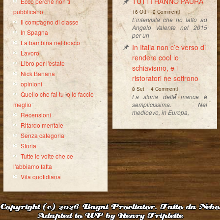
TUTTI HANNO PAURA
Ecco perché non ti
-
pubblicano
16 Ott
2 Commenti
L’intervista che ho fatto ad
Il compagno di classe
Angelo Valente nel 2015
In Spagna
per un
La bambina nel bosco
In Italia non c’è verso di
Lavoro
rendere cool lo
Libro per l'estate
schiavismo, e i
Nick Banana
ristoratori ne soffrono
opinioni
-
8 Set
4 Commenti
Quello che fai tu io lo faccio
La storia delle mance è
semplicissima. Nel
meglio
medioevo, in Europa,
Recensioni
Ritardo mentale
Senza categoria
Storia
Tutte le volte che ce
l'abbiamo fatta
Vita quotidiana
Copyright (c) 2026
Bagni Proeliator. Fatto da Nebo
Adapted to WP by Henry Triplette