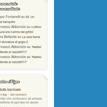
mentele
ascoltate
opo Fontanelli
su
02. Un
e tranquillo
ncesco Abbonizio
su
L’ultimo
rai era il primo dei grillini
ra Bellavite
su
La vera trama
0 sfumature di grigio 2
ncesco Abbonizio
su
“Nebbo
ifende ai nazzisti!!1!!”
ncesco Abbonizio
su
“Nebbo
ifende ai nazzisti!!1!!”
ba Figa
Sulle barricate
-
19 Ago
320 Commenti
Visto che continuano ad arrivare
notifiche di ogni tipo ho deciso