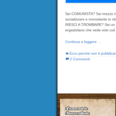
Sei COMUNISTA? Sei mezzo rit
socializzare e nonostante tu sti
RIESCI A TROMBARE? Sei un ce
ergastolano che vede solo culi 
Continua a leggere …
Ecco perché non ti pubblica
2 Commenti
Lamentele
Inascoltate