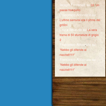
Iacopo Fontanelli
su
02. Un
paese tranquillo
Francesco Abbonizio
su
L’ultimo samurai era il primo dei
grillini
Laura Bellavite
su
La vera
trama di 50 sfumature di grigio
2
Francesco Abbonizio
su
“Nebbo gli difende ai
nazzisti!!1!!”
Francesco Abbonizio
su
“Nebbo gli difende ai
nazzisti!!1!!”