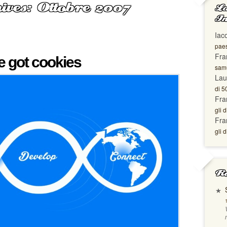
ives: Ottobre 2007
La
In
Iac
paes
Fra
e got cookies
samu
Lau
di 5
Fra
gli d
Fra
gli d
Ro