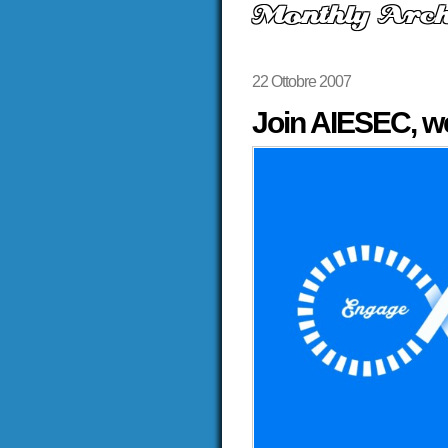
Monthly Arch
22 Ottobre 2007
Join AIESEC, w