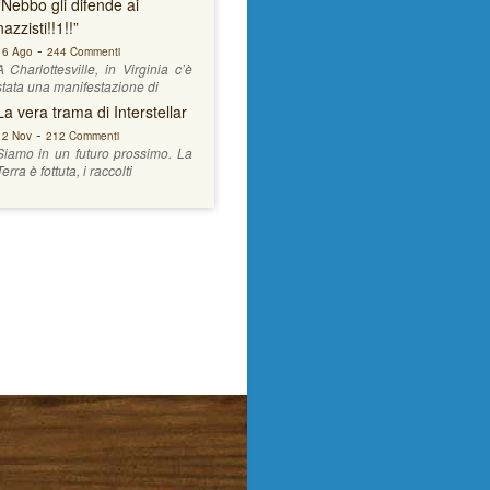
“Nebbo gli difende ai
nazzisti!!1!!”
-
16 Ago
244 Commenti
A Charlottesville, in Virginia c’è
stata una manifestazione di
La vera trama di Interstellar
-
12 Nov
212 Commenti
Siamo in un futuro prossimo. La
Terra è fottuta, i raccolti