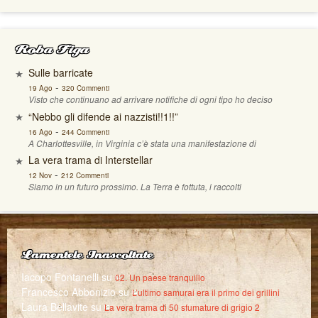
Roba Figa
Sulle barricate
-
19 Ago
320 Commenti
Visto che continuano ad arrivare notifiche di ogni tipo ho deciso
“Nebbo gli difende ai nazzisti!!1!!”
-
16 Ago
244 Commenti
A Charlottesville, in Virginia c’è stata una manifestazione di
La vera trama di Interstellar
-
12 Nov
212 Commenti
Siamo in un futuro prossimo. La Terra è fottuta, i raccolti
Lamentele Inascoltate
Iacopo Fontanelli
su
02. Un paese tranquillo
Francesco Abbonizio
su
L’ultimo samurai era il primo dei grillini
Laura Bellavite
su
La vera trama di 50 sfumature di grigio 2