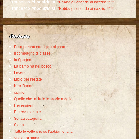
Francesco Abbonizio
su
“Nebbo gli difende ai nazzisti!!1!!”
Francesco Abbonizio
su
“Nebbo gli difende ai nazzisti!!1!!”
Etichette
Ecco perché non ti pubblicano
Il compagno di classe
In Spagna
La bambina nel bosco
Lavoro
Libro per l'estate
Nick Banana
opinioni
Quello che fai tu io lo faccio meglio
Recensioni
Ritardo mentale
Senza categoria
Storia
Tutte le volte che ce l'abbiamo fatta
Vita quotidiana