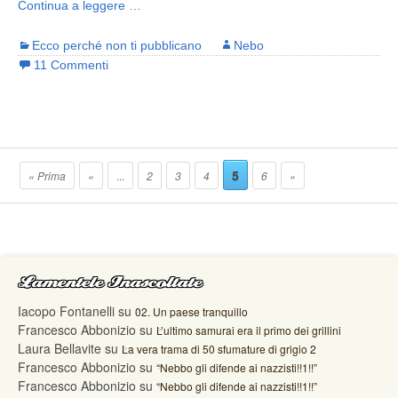
Continua a leggere …
Ecco perché non ti pubblicano
Nebo
11 Commenti
5
« Prima
«
...
2
3
4
6
»
Lamentele Inascoltate
Iacopo Fontanelli
su
02. Un paese tranquillo
Francesco Abbonizio
su
L’ultimo samurai era il primo dei grillini
Laura Bellavite
su
La vera trama di 50 sfumature di grigio 2
Francesco Abbonizio
su
“Nebbo gli difende ai nazzisti!!1!!”
Francesco Abbonizio
su
“Nebbo gli difende ai nazzisti!!1!!”