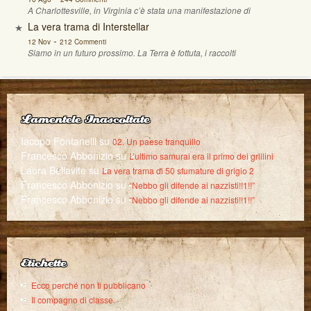
A Charlottesville, in Virginia c’è stata una manifestazione di
La vera trama di Interstellar
-
12 Nov
212 Commenti
Siamo in un futuro prossimo. La Terra è fottuta, i raccolti
Lamentele Inascoltate
Iacopo Fontanelli
su
02. Un paese tranquillo
Francesco Abbonizio
su
L’ultimo samurai era il primo dei grillini
Laura Bellavite
su
La vera trama di 50 sfumature di grigio 2
Francesco Abbonizio
su
“Nebbo gli difende ai nazzisti!!1!!”
Francesco Abbonizio
su
“Nebbo gli difende ai nazzisti!!1!!”
Etichette
Ecco perché non ti pubblicano
Il compagno di classe