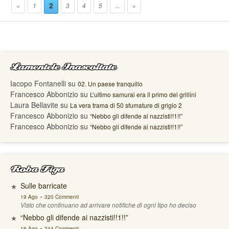
2
«
1
3
4
5
...
»
Lamentele Inascoltate
Iacopo Fontanelli
su
02. Un paese tranquillo
Francesco Abbonizio
su
L’ultimo samurai era il primo dei grillini
Laura Bellavite
su
La vera trama di 50 sfumature di grigio 2
Francesco Abbonizio
su
“Nebbo gli difende ai nazzisti!!1!!”
Francesco Abbonizio
su
“Nebbo gli difende ai nazzisti!!1!!”
Roba Figa
Sulle barricate
-
19 Ago
320 Commenti
Visto che continuano ad arrivare notifiche di ogni tipo ho deciso
“Nebbo gli difende ai nazzisti!!1!!”
-
16 Ago
244 Commenti