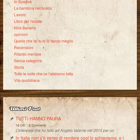
In Spagna
La bambina nel bosco
Lavoro
Libro per l'estate
Nick Banana
opinioni
Quello che fai tu io lo faccio meglio
Recensioni
Ritardo mentale
Senza categoria
Storia
Tutte le volte che ce l'abbiamo fatta
Vita quotidiana
Ultimi Post
TUTTI HANNO PAURA
-
16 Ott
2 Commenti
L’intervista che ho fatto ad Angelo Valente nel 2015 per un
In Italia non c’è verso di rendere cool lo schiavismo, e i