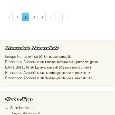
2
«
1
3
4
5
...
»
Lamentele Inascoltate
Iacopo Fontanelli
su
02. Un paese tranquillo
Francesco Abbonizio
su
L’ultimo samurai era il primo dei grillini
Laura Bellavite
su
La vera trama di 50 sfumature di grigio 2
Francesco Abbonizio
su
“Nebbo gli difende ai nazzisti!!1!!”
Francesco Abbonizio
su
“Nebbo gli difende ai nazzisti!!1!!”
Roba Figa
Sulle barricate
-
19 Ago
320 Commenti