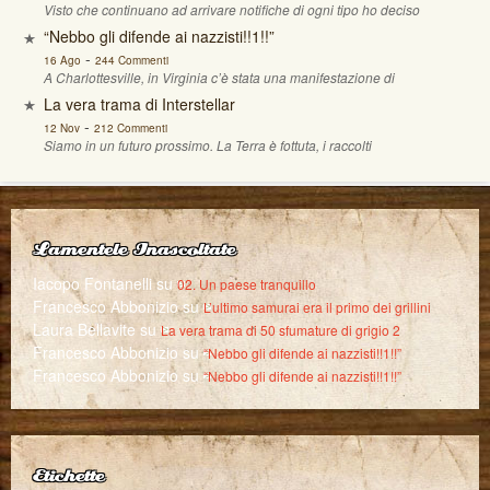
Visto che continuano ad arrivare notifiche di ogni tipo ho deciso
“Nebbo gli difende ai nazzisti!!1!!”
-
16 Ago
244 Commenti
A Charlottesville, in Virginia c’è stata una manifestazione di
La vera trama di Interstellar
-
12 Nov
212 Commenti
Siamo in un futuro prossimo. La Terra è fottuta, i raccolti
Lamentele Inascoltate
Iacopo Fontanelli
su
02. Un paese tranquillo
Francesco Abbonizio
su
L’ultimo samurai era il primo dei grillini
Laura Bellavite
su
La vera trama di 50 sfumature di grigio 2
Francesco Abbonizio
su
“Nebbo gli difende ai nazzisti!!1!!”
Francesco Abbonizio
su
“Nebbo gli difende ai nazzisti!!1!!”
Etichette