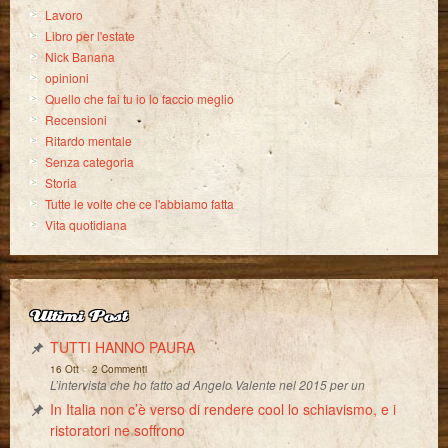
Lavoro
Libro per l'estate
Nick Banana
opinioni
Quello che fai tu io lo faccio meglio
Recensioni
Ritardo mentale
Senza categoria
Storia
Tutte le volte che ce l'abbiamo fatta
Vita quotidiana
Ultimi Post
TUTTI HANNO PAURA
-
16 Ott
2 Commenti
L’intervista che ho fatto ad Angelo Valente nel 2015 per un
In Italia non c’è verso di rendere cool lo schiavismo, e i
ristoratori ne soffrono