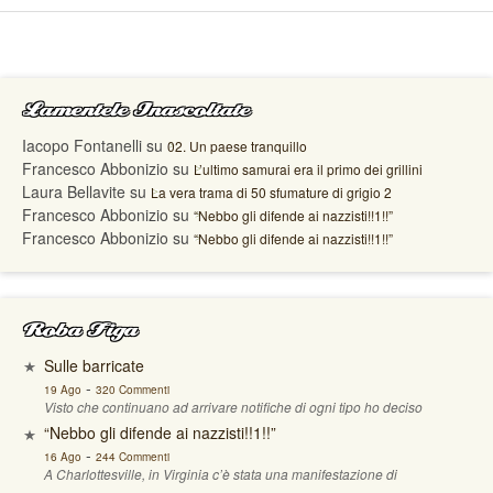
Lamentele Inascoltate
Iacopo Fontanelli
su
02. Un paese tranquillo
Francesco Abbonizio
su
L’ultimo samurai era il primo dei grillini
Laura Bellavite
su
La vera trama di 50 sfumature di grigio 2
Francesco Abbonizio
su
“Nebbo gli difende ai nazzisti!!1!!”
Francesco Abbonizio
su
“Nebbo gli difende ai nazzisti!!1!!”
Roba Figa
Sulle barricate
-
19 Ago
320 Commenti
Visto che continuano ad arrivare notifiche di ogni tipo ho deciso
“Nebbo gli difende ai nazzisti!!1!!”
-
16 Ago
244 Commenti
A Charlottesville, in Virginia c’è stata una manifestazione di