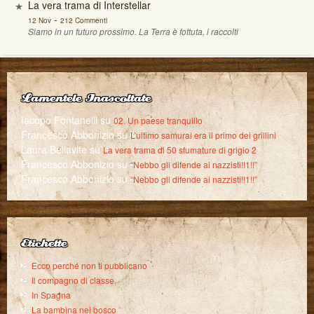
La vera trama di Interstellar
-
12 Nov
212 Commenti
Siamo in un futuro prossimo. La Terra è fottuta, i raccolti
Lamentele Inascoltate
Iacopo Fontanelli
su
02. Un paese tranquillo
Francesco Abbonizio
su
L’ultimo samurai era il primo dei grillini
Laura Bellavite
su
La vera trama di 50 sfumature di grigio 2
Francesco Abbonizio
su
“Nebbo gli difende ai nazzisti!!1!!”
Francesco Abbonizio
su
“Nebbo gli difende ai nazzisti!!1!!”
Etichette
Ecco perché non ti pubblicano
Il compagno di classe
In Spagna
La bambina nel bosco