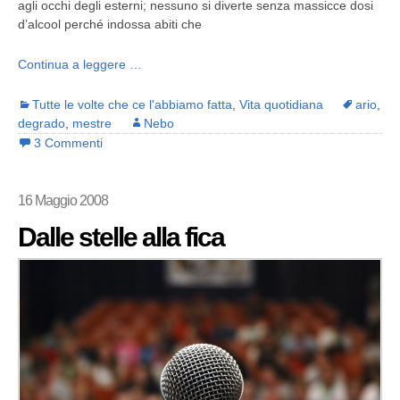
agli occhi degli esterni; nessuno si diverte senza massicce dosi
d’alcool perché indossa abiti che
Continua a leggere …
Tutte le volte che ce l'abbiamo fatta
,
Vita quotidiana
ario
,
degrado
,
mestre
Nebo
3 Commenti
16 Maggio 2008
Dalle stelle alla fica