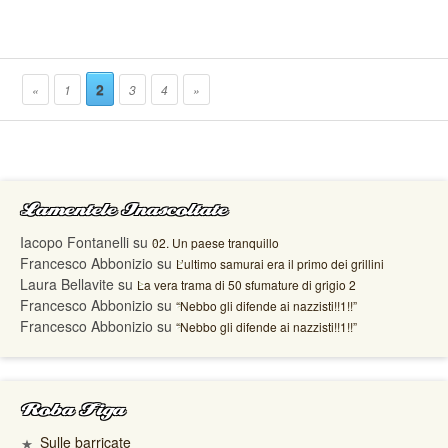
2
«
1
3
4
»
Lamentele Inascoltate
Iacopo Fontanelli
su
02. Un paese tranquillo
Francesco Abbonizio
su
L’ultimo samurai era il primo dei grillini
Laura Bellavite
su
La vera trama di 50 sfumature di grigio 2
Francesco Abbonizio
su
“Nebbo gli difende ai nazzisti!!1!!”
Francesco Abbonizio
su
“Nebbo gli difende ai nazzisti!!1!!”
Roba Figa
Sulle barricate