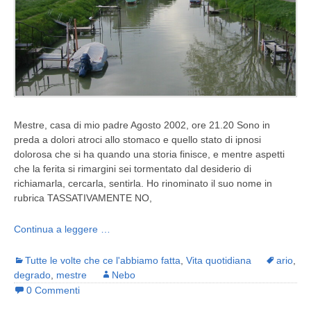
Mestre, casa di mio padre Agosto 2002, ore 21.20 Sono in
preda a dolori atroci allo stomaco e quello stato di ipnosi
dolorosa che si ha quando una storia finisce, e mentre aspetti
che la ferita si rimargini sei tormentato dal desiderio di
richiamarla, cercarla, sentirla. Ho rinominato il suo nome in
rubrica TASSATIVAMENTE NO,
Continua a leggere …
Tutte le volte che ce l'abbiamo fatta
,
Vita quotidiana
ario
,
degrado
,
mestre
Nebo
0 Commenti