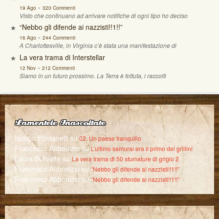
-
19 Ago
320 Commenti
Visto che continuano ad arrivare notifiche di ogni tipo ho deciso
“Nebbo gli difende ai nazzisti!!1!!”
-
16 Ago
244 Commenti
A Charlottesville, in Virginia c’è stata una manifestazione di
La vera trama di Interstellar
-
12 Nov
212 Commenti
Siamo in un futuro prossimo. La Terra è fottuta, i raccolti
Lamentele Inascoltate
Iacopo Fontanelli
su
02. Un paese tranquillo
Francesco Abbonizio
su
L’ultimo samurai era il primo dei grillini
Laura Bellavite
su
La vera trama di 50 sfumature di grigio 2
Francesco Abbonizio
su
“Nebbo gli difende ai nazzisti!!1!!”
Francesco Abbonizio
su
“Nebbo gli difende ai nazzisti!!1!!”